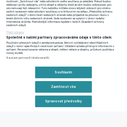
možnosti „Zamítnout vše“ nebo odvoláním svého souhlasu je zakážete. Pokud budou
sledovací prvky zakázány, určitý obsah a reklamy, které se vám budou zobrazovat, pro
vás nemusejí být relevantní. Tuto nabídku můžete znovu kdykoli zobrazit pro změnu
Portugalci si vytvořili velký tlak i šance. Osmifinálový hrdina
vašich nastavení nebo odvolání souhlasu, a to kliknutím na odkaz „Předvolby ochrany
osobních údajů“ v dolní části webových stránek nebo případně na plovoucí ikonu v
Ramos hlavičkoval nad branku, Fernandes vypálil o kousek nad
levém dolním rohu webových stránek. Vaše nastavení se uplatní v rámci našeho
Internetová stránka. Podrobnější informace najdete v našich Zásadách ochrany
břevno. Maročané se v hlubokém bloku soustředili výhradně na
osobních údajů.
defenzivu. V 83. minutě outsidery podržel Bunú výborným
Třetí strany
Společně s našimi partnery zpracováváme údaje s tímto cílem:
zákrokem proti další Félixově střele a gólman Sevilly vyrazil i
Používání přesných údajů o zeměpisné poloze. Aktivní vyhledávání identifikačních
Ronaldovu ránu.
údajů v rámci specifických vlastností zařízení. Ukládání a/nebo přístup k informacím v
zařízení. Personalizovaná reklama a obsah, měření reklam a obsahu, průzkum publika a
rozvoj služeb.
Ve třetí minutě nastavení byl po druhé žluté kartě vyloučen
Seznam partnerů (dodavatelů)
střídající Chaddíra, ale mistři Evropy z roku 2016 přesilovku
nevyužili. V největší šanci devětatřicetiletý stoper Pepe
Souhlasím
hlavičkoval těsně vedle. Předtím pojistku odmítl Abuchlál, jenž
ze samostatného úniku nepřekonal brankáře Costu.
Zamítnout vše
Maročané potvrdili výjimečně silnou defenzivu, na turnaji v
Spravovat předvolby
Kataru inkasovali pouze jednou - po vlastní brance Adžuirda v
utkání s Kanadou ve skupině. "Takhle bojujeme a hrajeme -
Reklama
srdcem, pro svou zemi a pro náš lid. Měli jsme zraněné některé
defenzivní hráče, takže velký respekt, jak jsme bránili," prohlásil