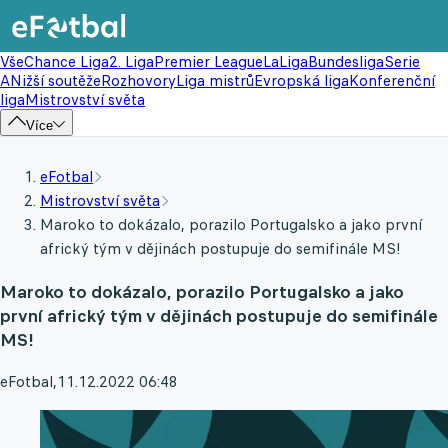
Vše
Chance Liga
2. Liga
Premier League
LaLiga
Bundesliga
Serie
A
Nižší soutěže
Rozhovory
Liga mistrů
Evropská liga
Konferenční
liga
Mistrovství světa
Více
eFotbal
Mistrovství světa
Maroko to dokázalo, porazilo Portugalsko a jako první
africký tým v dějinách postupuje do semifinále MS!
Maroko to dokázalo, porazilo Portugalsko a jako
první africký tým v dějinách postupuje do semifinále
MS!
eFotbal
,
11.12.2022 06:48