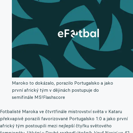
Maroko to dokázalo, porazilo Portugalsko a jako
první africký tým v dějinách postupuje do
semifinále MS!
Flashscore
Fotbalisté Maroka ve čtvrtfinále mistrovství světa v Kataru
překvapivě porazili favorizované Portugalsko 1:0 a jako první
africký tým postoupili mezi nejlepší čtyřku světového
šampionátu. Utkání v Dauhá rozhodl útočník Júsuf Nasjrí ve 42.