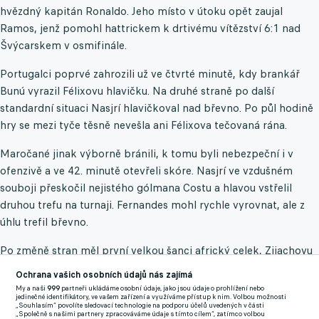
hvězdný kapitán Ronaldo. Jeho místo v útoku opět zaujal
Ramos, jenž pomohl hattrickem k drtivému vítězství 6:1 nad
Švýcarskem v osmifinále.
Portugalci poprvé zahrozili už ve čtvrté minutě, kdy brankář
Bunú vyrazil Félixovu hlavičku. Na druhé straně po další
standardní situaci Nasjrí hlavičkoval nad břevno. Po půl hodině
hry se mezi tyče těsně nevešla ani Félixova tečovaná rána.
Maročané jinak výborně bránili, k tomu byli nebezpeční i v
ofenzivě a ve 42. minutě otevřeli skóre. Nasjrí ve vzdušném
souboji přeskočil nejistého gólmana Costu a hlavou vstřelil
druhou trefu na turnaji. Fernandes mohl rychle vyrovnat, ale z
úhlu trefil břevno.
Po změně stran měl první velkou šanci africký celek, Zijachovu
ránu tentokrát Costa vyrazil. V 51. minutě přišel na hřiště
Ochrana vašich osobních údajů nás zajímá
Ronaldo. Sedmatřicetiletý kanonýr 196. reprezentačním
My a naši
999
partneři ukládáme osobní údaje, jako jsou údaje o prohlížení nebo
jedinečné identifikátory, ve vašem zařízení a využíváme přístup k nim. Volbou možnosti
startem vyrovnal světový rekord Kuvajťana Bádira Mutavy.
„Souhlasím“ povolíte sledovací technologie na podporu účelů uvedených v části
„Společně s našimi partnery zpracováváme údaje s tímto cílem“, zatímco volbou
Ronaldo už drží maximum v počtu gólů za národní tým (118).