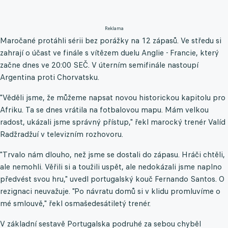
Reklama
Maročané protáhli sérii bez porážky na 12 zápasů. Ve středu si
zahrají o účast ve finále s vítězem duelu Anglie - Francie, který
začne dnes ve 20:00 SEČ. V úterním semifinále nastoupí
Argentina proti Chorvatsku.
"Věděli jsme, že můžeme napsat novou historickou kapitolu pro
Afriku. Ta se dnes vrátila na fotbalovou mapu. Mám velkou
radost, ukázali jsme správný přístup," řekl marocký trenér Valíd
Radžradžuí v televizním rozhovoru.
"Trvalo nám dlouho, než jsme se dostali do zápasu. Hráči chtěli,
ale nemohli. Věřili si a toužili uspět, ale nedokázali jsme naplno
předvést svou hru," uvedl portugalský kouč Fernando Santos. O
rezignaci neuvažuje. "Po návratu domů si v klidu promluvíme o
mé smlouvě," řekl osmašedesátiletý trenér.
V základní sestavě Portugalska podruhé za sebou chyběl