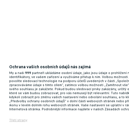
Ochrana vašich osobních údajů nás zajímá
My a naši
999
partneři ukládáme osobní údaje, jako jsou údaje o prohlížení
identifikátory, ve vašem zařízení a využíváme přístup k nim. Volbou možnosti
povolíte sledovací technologie na podporu účelů uvedených v části „Společn
zpracováváme údaje s tímto cílem“, zatímco volbou možnosti „Zamítnout vše
svého souhlasu je zakážete. Pokud budou sledovací prvky zakázány, určitý 
které se vám budou zobrazovat, pro vás nemusejí být relevantní. Tuto nabí
kdykoli zobrazit pro změnu vašich nastavení nebo odvolání souhlasu, a to k
„Předvolby ochrany osobních údajů“ v dolní části webových stránek nebo př
ikonu v levém dolním rohu webových stránek. Vaše nastavení se uplatní v r
Internetová stránka. Podrobnější informace najdete v našich Zásadách ochr
Třetí strany