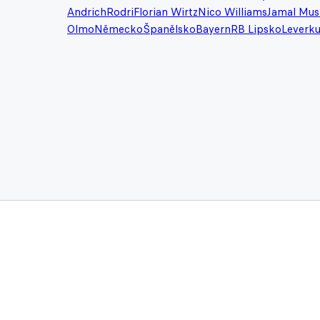
Andrich
Rodri
Florian Wirtz
Nico Williams
Jamal Mus
Olmo
Německo
Španělsko
Bayern
RB Lipsko
Leverk