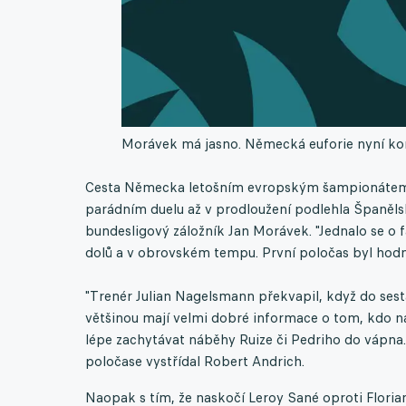
Morávek má jasno. Německá euforie nyní ko
Cesta Německa letošním evropským šampionátem sk
parádním duelu až v prodloužení podlehla Španělsk
bundesligový záložník Jan Morávek. "Jednalo se o 
dolů a v obrovském tempu. První poločas byl hodně
"Trenér Julian Nagelsmann překvapil, když do ses
většinou mají velmi dobré informace o tom, kdo na
lépe zachytávat náběhy Ruize či Pedriho do vápna
poločase vystřídal Robert Andrich.
Naopak s tím, že naskočí Leroy Sané oproti Floria