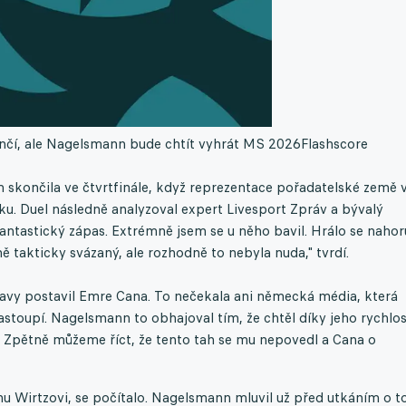
nčí, ale Nagelsmann bude chtít vyhrát MS 2026
Flashscore
ončila ve čtvrtfinále, když reprezentace pořadatelské země 
u. Duel následně analyzoval expert Livesport Zpráv a bývalý
fantastický zápas. Extrémně jsem se u něho bavil. Hrálo se nahor
 takticky svázaný, ale rozhodně to nebyla nuda," tvrdí.
tavy postavil Emre Cana. To nečekala ani německá média, která
stoupí. Nagelsmann to obhajoval tím, že chtěl díky jeho rychlos
. Zpětně můžeme říct, že tento tah se mu nepovedl a Cana o
nu Wirtzovi, se počítalo. Nagelsmann mluvil už před utkáním o t