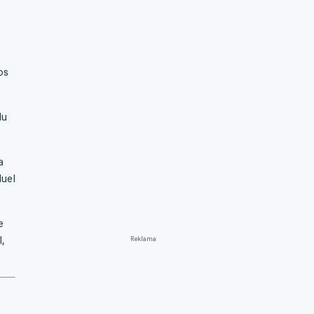
os
lu
a
duel
e
,
Reklama