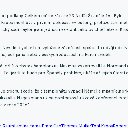
 od podlahy. Celkem měli v zápase 23 faulů (Španělé 16). Bylo
anu Kroos mohl být v prvním poločase vyloučený, protože tam měl
ický sudí Taylor ji ani jednou nevytáhl. Jako by chtěl, aby si Kro
Neviděl bych v tom vyloženě zákeřnost, spíš se to odvíjí od sty
ho, což jsme třeba v českých zápasech na Euru neviděli.
ěl přijít o zbytek šampionátu. Navíc se vykartovali Le Normand 
í. To, jestli to bude pro Španěly problém, ukáže až jejich úterní 
 Je trochu škoda, že z šampionátu vypadli Němci a místní eufori
ukázali a Nagelsmann už na pozápasové tiskové konferenci tvrdil
a v roce 2026."
d Raum
Lamine Yamal
Emre Can
Thomas Muller
Toni Kroos
Robert