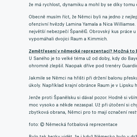
že má rychlost, dynamiku a mohl by se díky tomu 
Obecně musím říct, že Němci byli na jedno z nejlep
ofenzivní hvězdy Lamina Yamala a Nica Williamse. B
největší nebezpečí Španělů. Obrovský kus práce u t
vypomáhali dvojici Raum a Kimmich.
Zemětřesení v německé reprezentaci? Možná to byl
U Saného je to velké téma už od doby, kdy do Baye
ohromně zlepšil. Naopak dříve pod trenéry Guardiol
Jakmile se Němci na hřišti při držení balonu přesku
úkoly. Například krajní obránce Raum je v Lipsku 
Jenže proti Španělsku si dával pozor. Hodně si vší
moc vysoko a někde nezaspal. Už při útočení si ch
zbytková obrana, Němci pro to mají označení rest
foto: © Německá fotbalová reprezentace
Bylo tak hezky vidět, že i když Německo bylo v dr