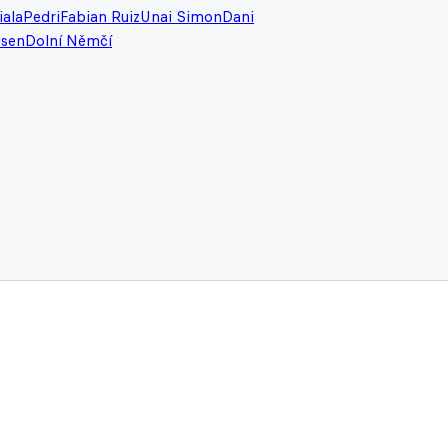
iala
Pedri
Fabian Ruiz
Unai Simon
Dani
usen
Dolní Němčí