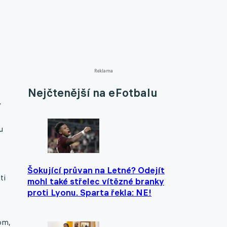
Reklama
Nejčtenější na eFotbalu
v
u
Šokující průvan na Letné? Odejít
ti
mohl také střelec vítězné branky
proti Lyonu. Sparta řekla: NE!
om,