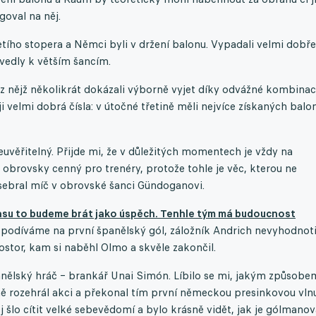
goval na něj.
řetího stopera a Němci byli v držení balonu. Vypadali velmi dobře
vedly k větším šancím.
 z nějž několikrát dokázali výborně vyjet díky odvážné kombinaci
velmi dobrá čísla: v útočné třetině měli nejvíce získaných balo
neuvěřitelný. Přijde mi, že v důležitých momentech je vždy na
 obrovsky cenný pro trenéry, protože tohle je věc, kterou ne
ž sebral míč v obrovské šanci Gündoganovi.
asu to budeme brát jako úspěch. Tenhle tým má budoucnost
e podíváme na první španělský gól, záložník Andrich nevyhodnoti
ostor, kam si naběhl Olmo a skvěle zakončil.
nělský hráč – brankář Unai Simón. Líbilo se mi, jakým způsobe
vně rozehrál akci a překonal tím první německou presinkovou vlnu
ěj šlo cítit velké sebevědomí a bylo krásně vidět, jak je gólmano