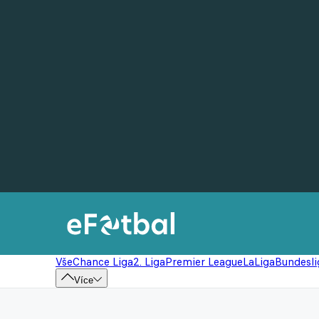
Vše
Chance Liga
2. Liga
Premier League
LaLiga
Bundesli
Více