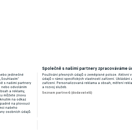
Společně s našimi partnery zpracováváme úd
 nebo jedinečné
Používání přesných údajů o zeměpisné poloze. Aktivní v
 „Souhlasím“
údajů v rámci specifických vlastností zařízení. Ukládání 
ě s našimi partnery
zařízení. Personalizovaná reklama a obsah, měření rek
“ nebo odvoláním
a rozvoj služeb.
obsah a reklamy,
Seznam partnerů (dodavatelů)
dku můžete znovu
liknutím na odkaz
ípadně na plovoucí
ámci našeho
any osobních údajů.