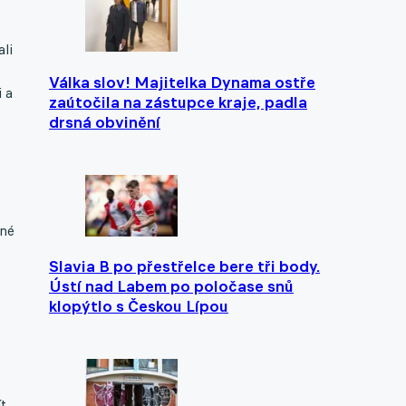
li
Válka slov! Majitelka Dynama ostře
 a
zaútočila na zástupce kraje, padla
drsná obvinění
ané
Slavia B po přestřelce bere tři body.
Ústí nad Labem po poločase snů
klopýtlo s Českou Lípou
t