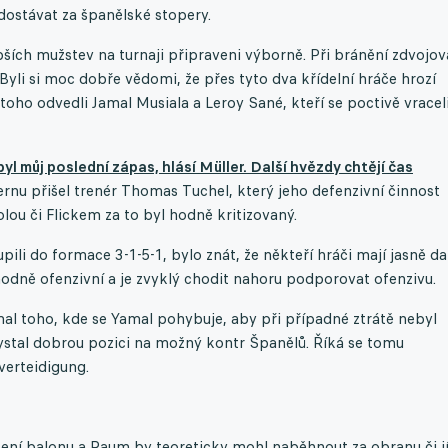
dostávat za španělské stopery.
ších mužstev na turnaji připraveni výborně. Při bránění zdvojova
yli si moc dobře vědomi, že přes tyto dva křídelní hráče hrozí
oho odvedli Jamal Musiala a Leroy Sané, kteří se poctivě vraceli
 můj poslední zápas, hlásí Müller. Další hvězdy chtějí čas
rnu přišel trenér Thomas Tuchel, který jeho defenzivní činnost
ou či Flickem za to byl hodně kritizovaný.
pili do formace 3-1-5-1, bylo znát, že někteří hráči mají jasně d
hodně ofenzivní a je zvyklý chodit nahoru podporovat ofenzivu.
mal toho, kde se Yamal pohybuje, aby při případné ztrátě nebyl
ystal dobrou pozici na možný kontr Španělů. Říká se tomu
verteidigung.
žení balonu a Raum by teoreticky mohl naběhnout za obranu či jí