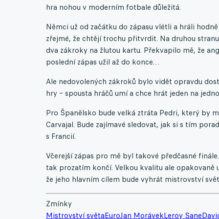
hra nohou v moderním fotbale důležitá.
Němci už od začátku do zápasu vlétli a hráli hodně
zřejmé, že chtějí trochu přitvrdit. Na druhou str
dva zákroky na žlutou kartu. Překvapilo mě, že angl
poslední zápas užil až do konce…
Ale nedovolených zákroků bylo vidět opravdu dost. 
hry – spousta hráčů umí a chce hrát jeden na jedno
Pro Španělsko bude velká ztráta Pedri, který by m
Carvajal. Bude zajímavé sledovat, jak si s tím porad
s Francií.
Včerejší zápas pro mě byl takové předčasné finále.
tak prozatím končí. Velkou kvalitu ale opakovaně 
že jeho hlavním cílem bude vyhrát mistrovství svět
Zmínky
Mistrovství světa
Euro
Jan Morávek
Leroy Sane
Davi