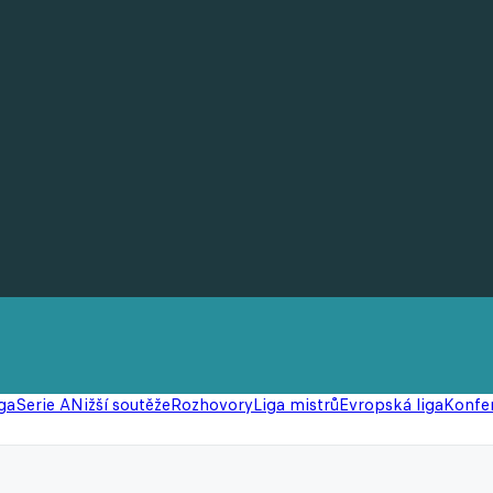
ga
Serie A
Nižší soutěže
Rozhovory
Liga mistrů
Evropská liga
Konfer