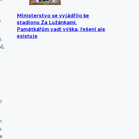
Ministerstvo se vyjádřilo ke
,
stadionu Za Lužánkami.
Památkářům vadí výška, řešení ale
existuje
.
nů,
l
m
.
va