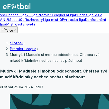
Vše
Chance Liga
2. Liga
Premier League
LaLiga
Bundesliga
Serie
A
Nižší soutěže
Rozhovory
Liga mistrů
Evropská liga
Konferenční
liga
Mistrovství světa
Více
eFotbal
Premier League
Mudryk i Maduele si mohou oddechnout. Chelsea své
mladé křídelníky nechce nechat pláchnout
Mudryk i Maduele si mohou oddechnout. Chelsea své
mladé křídelníky nechce nechat pláchnout
eFotbal
,
25.04.2024 15:07