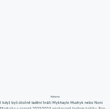
Reklama
I když byli útočně ladění hráči Mykhaylo Mudryk nebo Noni
Madueke v sezoně 2023/2024 opakovaně terčem kritiky, Ben