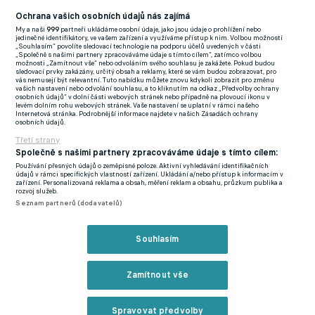
Jacobs z CBS tvrdí, že ani jednomu z nich nehrozí, že by přišel o
Ochrana vašich osobních údajů nás zajímá
místo v kádru prvního týmu.
My a naši
999
partneři ukládáme osobní údaje, jako jsou údaje o prohlížení nebo
jedinečné identifikátory, ve vašem zařízení a využíváme přístup k nim. Volbou možnosti
„Souhlasím“ povolíte sledovací technologie na podporu účelů uvedených v části
„Společně s našimi partnery zpracováváme údaje s tímto cílem“, zatímco volbou
Vedení momentálně devátého celku Premier League stále věří,
možnosti „Zamítnout vše“ nebo odvoláním svého souhlasu je zakážete. Pokud budou
sledovací prvky zakázány, určitý obsah a reklamy, které se vám budou zobrazovat, pro
že se oba mohou časem zvednout a ještě se ukázat. Londýnský
vás nemusejí být relevantní. Tuto nabídku můžete znovu kdykoli zobrazit pro změnu
vašich nastavení nebo odvolání souhlasu, a to kliknutím na odkaz „Předvolby ochrany
klub totiž do nich investoval nemalé finanční prostředky
osobních údajů“ v dolní části webových stránek nebo případně na plovoucí ikonu v
levém dolním rohu webových stránek. Vaše nastavení se uplatní v rámci našeho
(dohromady vyšly jejich příchody na 120 milionů liber) a pojistil
Internetová stránka. Podrobnější informace najdete v našich Zásadách ochrany
osobních údajů.
si je dlouhodobými kontrakty.
Třetí strany
Má Hancko blíž do Liverpoolu? Náhradou za Kloppa má být
Společně s našimi partnery zpracováváme údaje s tímto cílem:
Používání přesných údajů o zeměpisné poloze. Aktivní vyhledávání identifikačních
podle médií současný trenér Feyenoordu
údajů v rámci specifických vlastností zařízení. Ukládání a/nebo přístup k informacím v
zařízení. Personalizovaná reklama a obsah, měření reklam a obsahu, průzkum publika a
Zatímco dvaadvacetiletému Maduekemu, jenž začal zářit v PSV
rozvoj služeb.
Eindhoven, vyprší na Stamford Bridge smlouva až v červnu
Seznam partnerů (dodavatelů)
2030, o rok starší Mudryk, jehož si skauti Blues vyhlédli v
Šachtaru Doněck, je vázán ke svému současnému
Souhlasím
zaměstnavateli ještě o jeden rok déle.
Zamítnout vše
Mudryk, který nosí na zádech číslo 10, zaznamenal během 26
vystoupení v Premier League 4 branky a 2 asistence a jeho
Spravovat předvolby