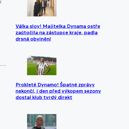
í
Válka slov! Majitelka Dynama ostře
zaútočila na zástupce kraje, padla
drsná obvinění
Prokleté Dynamo! Špatné zprávy
nekončí, i den před výkopem sezony
dostal klub tvrdý direkt