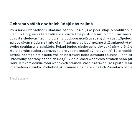
Ochrana vašich osobních údajů nás zajímá
My a naši
999
partneři ukládáme osobní údaje, jako jsou údaje o prohlížení
identifikátory, ve vašem zařízení a využíváme přístup k nim. Volbou možnosti
povolíte sledovací technologie na podporu účelů uvedených v části „Společn
zpracováváme údaje s tímto cílem“, zatímco volbou možnosti „Zamítnout vše
svého souhlasu je zakážete. Pokud budou sledovací prvky zakázány, určitý 
které se vám budou zobrazovat, pro vás nemusejí být relevantní. Tuto nabí
kdykoli zobrazit pro změnu vašich nastavení nebo odvolání souhlasu, a to k
„Předvolby ochrany osobních údajů“ v dolní části webových stránek nebo př
ikonu v levém dolním rohu webových stránek. Vaše nastavení se uplatní v r
Internetová stránka. Podrobnější informace najdete v našich Zásadách ochr
Třetí strany