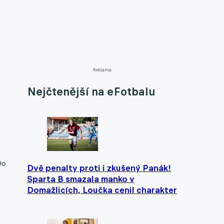
Reklama
Nejčtenější na eFotbalu
Do
Dvě penalty proti i zkušený Panák!
Sparta B smazala manko v
Domažlicích, Loučka cenil charakter