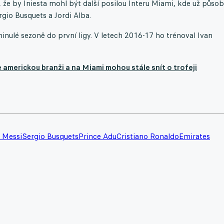
že by Iniesta mohl být další posilou Interu Miami, kde už působ
rgio Busquets a Jordi Alba.
inulé sezoně do první ligy. V letech 2016-17 ho trénoval Ivan
 americkou branži a na Miami mohou stále snít o trofeji
l Messi
Sergio Busquets
Prince Adu
Cristiano Ronaldo
Emirates