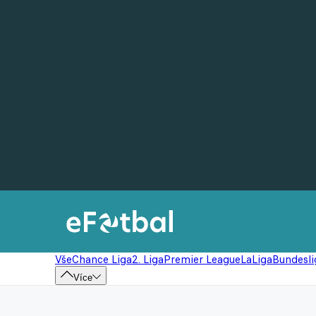
Vše
Chance Liga
2. Liga
Premier League
LaLiga
Bundesli
Více