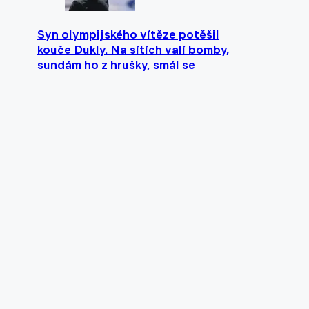
Syn olympijského vítěze potěšil
kouče Dukly. Na sítích valí bomby,
sundám ho z hrušky, smál se