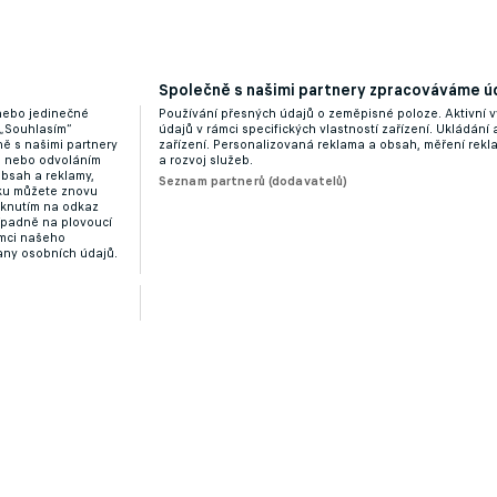
Společně s našimi partnery zpracováváme úd
 nebo jedinečné
Používání přesných údajů o zeměpisné poloze. Aktivní v
 „Souhlasím“
údajů v rámci specifických vlastností zařízení. Ukládání 
ě s našimi partnery
zařízení. Personalizovaná reklama a obsah, měření rek
“ nebo odvoláním
a rozvoj služeb.
obsah a reklamy,
Seznam partnerů (dodavatelů)
dku můžete znovu
liknutím na odkaz
ípadně na plovoucí
ámci našeho
any osobních údajů.