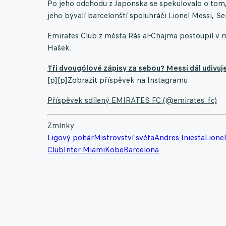
Po jeho odchodu z Japonska se spekulovalo o tom, 
jeho bývalí barcelonští spoluhráči Lionel Messi, Se
Emirates Club z města Rás al-Chajma postoupil v m
Hašek.
Tři dvougólové zápisy za sebou? Messi dál udivuje
[p][p]Zobrazit příspěvek na Instagramu
Příspěvek sdílený EMIRATES FC (@emirates_fc)
Zmínky
Ligový pohár
Mistrovství světa
Andres Iniesta
Lione
Club
Inter Miami
Kobe
Barcelona