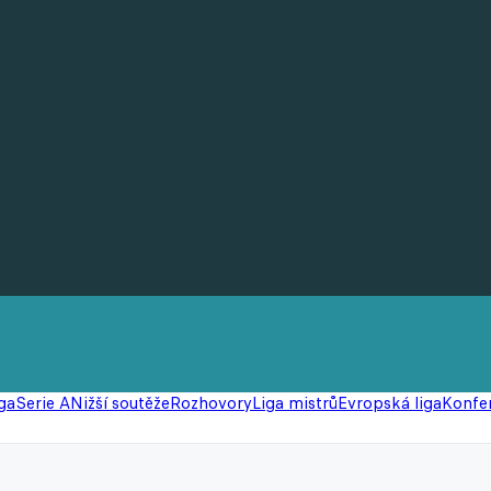
ga
Serie A
Nižší soutěže
Rozhovory
Liga mistrů
Evropská liga
Konfer