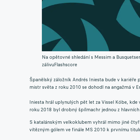
Na opětovné shledání s Messim a Busquetsem
zálivu
Flashscore
Španělský záložník Andrés Iniesta bude v kariéře
mistr světa z roku 2010 se dohodl na angažmá v E
Iniesta hrál uplynulých pět let za Vissel Kóbe, kd
roku 2018 byl drobný špílmachr jednou z hlavních
S katalánským velkoklubem vyhrál mimo jiné čtyři
vítězným gólem ve finále MS 2010 k prvnímu titulu