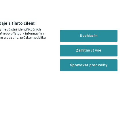
aje s tímto cílem:
yhledávání identifikačních
a/nebo přístup k informacím v
Souhlasím
lam a obsahu, průzkum publika
Zamítnout vše
Spravovat předvolby