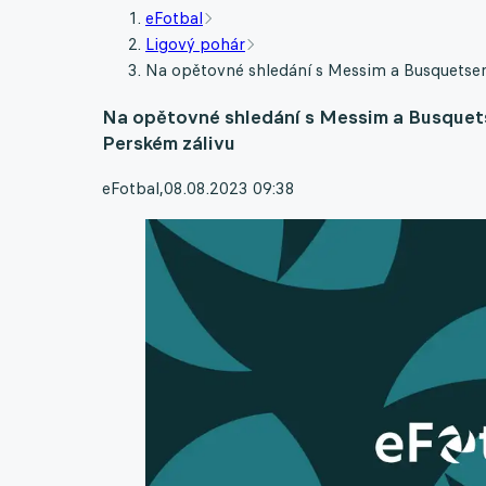
eFotbal
Ligový pohár
Na opětovné shledání s Messim a Busquetsem 
Na opětovné shledání s Messim a Busquetse
Perském zálivu
eFotbal
,
08.08.2023 09:38