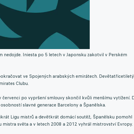
 nedojde. Iniesta po 5 letech v Japonsku zakotvil v Perském
 pokračovat ve Spojených arabských emirátech. Devětatřicetiletý
mirates Clubu.
e v červenci po vypršení smlouvy skončil kvůli menšímu vytížení. 
 osobností slavné generace Barcelony a Španělska.
krát Ligu mistrů a devětkrát domácí soutěž, Španělsku pomohl
 mistra světa a v letech 2008 a 2012 vyhrál mistrovství Evropy.