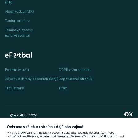
(EN)
FlashFutbal (SK)
Tenisportal.cz
Tenisové zprávy
na Livesportu
Podmínky užití
GDPR a žurnalistika
Zásady ochrany osobních údajů
Doporučené stránky
Třetí strany
Tiráž
© eFotbal
2026
Ochrana vašich osobních údajů nás zajímá
My a naši
999
partneři ukládáme osobní údaje, jako jsou údaje o prohlížení nebo
jedinečné identifikátory, ve vašem zařízení a využíváme přístup k nim. Volbou možnosti