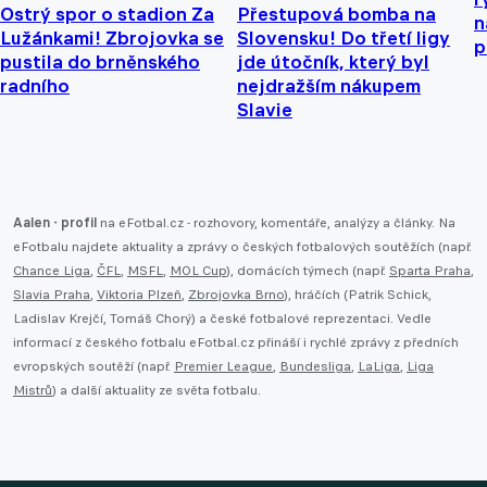
Ostrý spor o stadion Za
Přestupová bomba na
n
Lužánkami! Zbrojovka se
Slovensku! Do třetí ligy
p
pustila do brněnského
jde útočník, který byl
radního
nejdražším nákupem
Slavie
Aalen - profil
na eFotbal.cz - rozhovory, komentáře, analýzy a články. Na
eFotbalu najdete aktuality a zprávy o českých fotbalových soutěžích (např.
Chance Liga
,
ČFL
,
MSFL
,
MOL Cup
), domácích týmech (např.
Sparta Praha
,
Slavia Praha
,
Viktoria Plzeň
,
Zbrojovka Brno
), hráčích (Patrik Schick,
Ladislav Krejčí, Tomáš Chorý) a české fotbalové reprezentaci. Vedle
informací z českého fotbalu eFotbal.cz přináší i rychlé zprávy z předních
evropských soutěží (např.
Premier League
,
Bundesliga
,
LaLiga
,
Liga
Mistrů
) a další aktuality ze světa fotbalu.