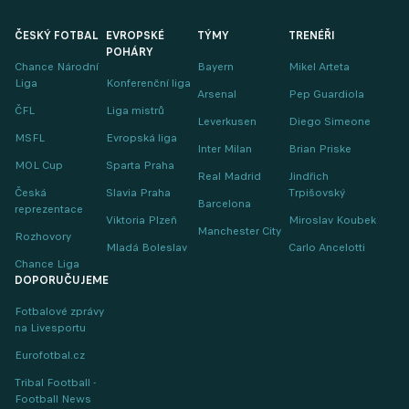
ČESKÝ FOTBAL
EVROPSKÉ
TÝMY
TRENÉŘI
POHÁRY
Chance Národní
Bayern
Mikel Arteta
Liga
Konferenční liga
Arsenal
Pep Guardiola
ČFL
Liga mistrů
Leverkusen
Diego Simeone
MSFL
Evropská liga
Inter Milan
Brian Priske
MOL Cup
Sparta Praha
Real Madrid
Jindřich
Česká
Slavia Praha
Trpišovský
Barcelona
reprezentace
Viktoria Plzeň
Miroslav Koubek
Manchester City
Rozhovory
Mladá Boleslav
Carlo Ancelotti
Chance Liga
DOPORUČUJEME
Fotbalové zprávy
na Livesportu
Eurofotbal.cz
Tribal Football -
Football News