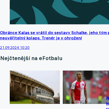
Obránce Kalas se vrátil do sestavy Schalke, jeho tým
neuvěřitelný kolaps. Trenér je v ohrožení
21.09.2024 10:20
Nejčtenější na eFotbalu
N
k
r