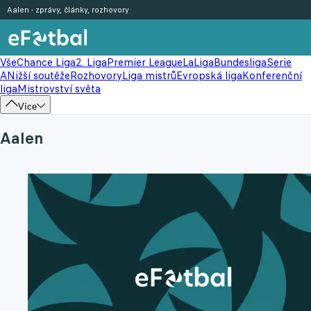
Aalen - zprávy, články, rozhovory
Vše
Chance Liga
2. Liga
Premier League
LaLiga
Bundesliga
Serie
A
Nižší soutěže
Rozhovory
Liga mistrů
Evropská liga
Konferenční
liga
Mistrovství světa
Více
Aalen