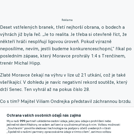
Reklama
Deset vstřelených branek, třetí nejhorší obrana, o bodech a
výhrách již byla řeč. „Je to realita. Je třeba si otevřeně říct, že
někteří hráči nesplňují ligovou úroveň. Pokud výrazně
neposílíme, nevím, jestli budeme konkurenceschopní,“ říkal po
posledním zápase, který Moravce prohrály 1:4 s Trenčínem,
trenér Michal Hipp.
Zlaté Moravce čekají na výhru v lize už 21 utkání, což je také
všeříkající. V dohledu je navíc negativní rekord soutěže, který
drží Senec. Ten vyhrál až na pokus číslo 28.
Co s tím? Majitel Viliam Ondrejka představil záchrannou brzdu.
„Bude nám pomáhat bývalý gruzínský ministr sportu a majitel
FC Saburtalo Tbilisi Tariel Chečikašvili. Teď však v klubu
Ochrana vašich osobních údajů nás zajímá
My a naši
999
partneři ukládáme osobní údaje, jako jsou údaje o prohlížení nebo
nebude mít žádnou funkci, pro jaro jsme domluvení jen na
jedinečné identifikátory, ve vašem zařízení a využíváme přístup k nim. Volbou možnosti
„Souhlasím“ povolíte sledovací technologie na podporu účelů uvedených v části
hráčské výpomoci,“ řekl pro MY Nitra.
„Společně s našimi partnery zpracováváme údaje s tímto cílem“, zatímco volbou