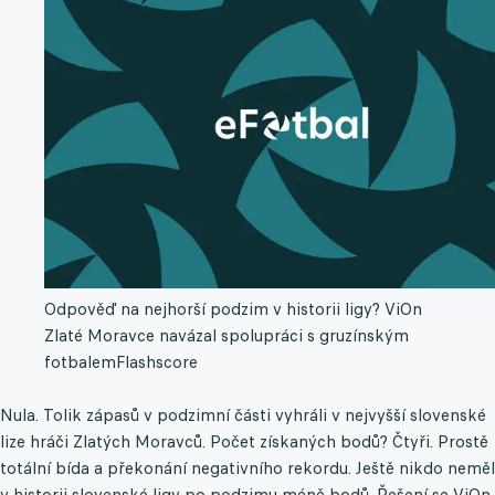
Odpověď na nejhorší podzim v historii ligy? ViOn
Zlaté Moravce navázal spolupráci s gruzínským
fotbalem
Flashscore
Nula. Tolik zápasů v podzimní části vyhráli v nejvyšší slovenské
lize hráči Zlatých Moravců. Počet získaných bodů? Čtyři. Prostě
totální bída a překonání negativního rekordu. Ještě nikdo neměl
v historii slovenské ligy po podzimu méně bodů. Řešení se ViOn