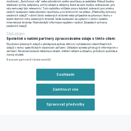
možnosti „Zamítnout vše“ nebo odvoláním svého souhlasu je zakážete. Pokud budou
sledovací prvky zakázány, určitý obsah a reklamy, které se vám budou zobrazovat, pro
Tým z hlavního města je v Gruzii držitelem poháru, nicméně pro
vás nemusejí být relevantní. Tuto nabídku můžete znovu kdykoli zobrazit pro změnu
vašich nastavení nebo odvolání souhlasu, a to kliknutím na odkaz „Předvolby ochrany
střed Evropy je zcela přirozeně velkou neznámou.
osobních údajů“ v dolní části webových stránek nebo případně na plovoucí ikonu v
levém dolním rohu webových stránek. Vaše nastavení se uplatní v rámci našeho
Internetová stránka. Podrobnější informace najdete v našich Zásadách ochrany
Boženíkovi to v Primeira Lize svědčí. V řadě na Slováka už mají
osobních údajů.
stát Werder, Sevilla, Lille i FC Porto
Třetí strany
Společně s našimi partnery zpracováváme údaje s tímto cílem:
Ondrejka však pro stejný portál dodal, že další spolupráce není
Používání přesných údajů o zeměpisné poloze. Aktivní vyhledávání identifikačních
jistá. Proč? Vše závisí na tom, jak se hráči z Gruzie osvědčí. „S
údajů v rámci specifických vlastností zařízení. Ukládání a/nebo přístup k informacím v
zařízení. Personalizovaná reklama a obsah, měření reklam a obsahu, průzkum publika a
kluky, kteří nám budou posláni, musíme být spokojení,“ dodal
rozvoj služeb.
Seznam partnerů (dodavatelů)
s tím, že se nejedná o prvoplánovou akci, vše bylo plánováno.
„V této oblasti bude hrát roli i znalost jazyka trenéra Hippa,
Souhlasím
který je zběhlý v komunikaci s hráči ze zemí bývalého
Sovětského svazu. To byl jeden z důvodů, proč jsme ho
Zamítnout vše
angažovali. O spolupráci s Chečikašvilim jsme věděli už před
časem,“ vysvětlil Ondrejka.
Spravovat předvolby
ViOn už si tedy zvyká na nové tváře. Tou první je Jemali-Giorgi
Reklama
Jinjolava. Třiadvacetiletý obránce má starty za mládežnické
reprezentace, zkoušel se prosadit v béčku španělského Cádizu.