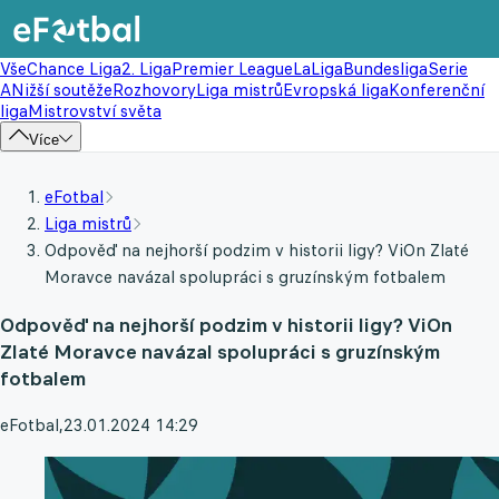
Vše
Chance Liga
2. Liga
Premier League
LaLiga
Bundesliga
Serie
A
Nižší soutěže
Rozhovory
Liga mistrů
Evropská liga
Konferenční
liga
Mistrovství světa
Více
eFotbal
Liga mistrů
Odpověď na nejhorší podzim v historii ligy? ViOn Zlaté
Moravce navázal spolupráci s gruzínským fotbalem
Odpověď na nejhorší podzim v historii ligy? ViOn
Zlaté Moravce navázal spolupráci s gruzínským
fotbalem
eFotbal
,
23.01.2024 14:29