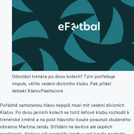
Odvolání trenéra po dvou kolech? Tým potřebuje
impuls, věřilo vedení divizního klubu. Pak přišel
debakl Klatov
Flashscore
Pořádně zamotanou hlavu nejspíš musí mít vedení divizních
Klatov. Po dvou jarních kolech se totiž šéfové klubu rozhodli k
trenérské změně a na post hlavního kouče posunuli zkušeného
obránce Martina Jandu. Střídání na lavičce ale úspěch
nepřineslo, Klatovy při premiéře Jandy v roli kouče prohrály