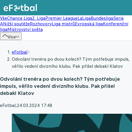
Vše
Chance Liga
2. Liga
Premier League
LaLiga
Bundesliga
Serie
A
Nižší soutěže
Rozhovory
Liga mistrů
Evropská liga
Konferenční
liga
Mistrovství světa
Více
eFotbal
Odvolání trenéra po dvou kolech? Tým potřebuje impuls,
věřilo vedení divizního klubu. Pak přišel debakl Klatov
Odvolání trenéra po dvou kolech? Tým potřebuje
impuls, věřilo vedení divizního klubu. Pak přišel
debakl Klatov
eFotbal
,
24.03.2024 17:48