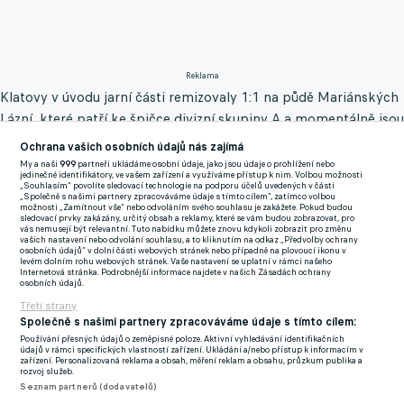
Reklama
Klatovy v úvodu jarní části remizovaly 1:1 na půdě Mariánských
Lázní, které patří ke špičce divizní skupiny A a momentálně jsou
na třetí příčce. Následně tým doma prohrál s Baníkem Sokolov
Ochrana vašich osobních údajů nás zajímá
1:3, jenž je pro změnu druhý. Šéfové klubu pak řekli dost a
My a naši
999
partneři ukládáme osobní údaje, jako jsou údaje o prohlížení nebo
jedinečné identifikátory, ve vašem zařízení a využíváme přístup k nim. Volbou možnosti
dohodli se s dosavadními trenéry Matějem Spěváčkem a
„Souhlasím“ povolíte sledovací technologie na podporu účelů uvedených v části
„Společně s našimi partnery zpracováváme údaje s tímto cílem“, zatímco volbou
Stanislavem Vítovcem na ukončení spolupráce.
možnosti „Zamítnout vše“ nebo odvoláním svého souhlasu je zakážete. Pokud budou
sledovací prvky zakázány, určitý obsah a reklamy, které se vám budou zobrazovat, pro
vás nemusejí být relevantní. Tuto nabídku můžete znovu kdykoli zobrazit pro změnu
"Trenérům Matěji Spěváčkovi i Stanislavu Vítovcovi patří
vašich nastavení nebo odvolání souhlasu, a to kliknutím na odkaz „Předvolby ochrany
osobních údajů“ v dolní části webových stránek nebo případně na plovoucí ikonu v
poděkování za odvedené služby. V současné chvíli jsme cítili, že
levém dolním rohu webových stránek. Vaše nastavení se uplatní v rámci našeho
Internetová stránka. Podrobnější informace najdete v našich Zásadách ochrany
je třeba přistoupit ke změně a dodat mužstvu impuls,“ řekl
osobních údajů.
místopředseda SK Klatovy 1898 Jiří Vondra pro klubový web.
Třetí strany
Společně s našimi partnery zpracováváme údaje s tímto cílem:
Vedení týmu bylo svěřeno Martinu Jandovi, jenž ve dvaatřiceti
Používání přesných údajů o zeměpisné poloze. Aktivní vyhledávání identifikačních
údajů v rámci specifických vlastností zařízení. Ukládání a/nebo přístup k informacím v
letech nastupoval v klatovské obraně a proti Sokolovu dokonce
zařízení. Personalizovaná reklama a obsah, měření reklam a obsahu, průzkum publika a
rozvoj služeb.
vstřelil jediný gól svého týmu. Teď už by se měl věnovat jen
Seznam partnerů (dodavatelů)