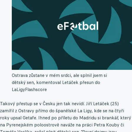
Ostrava zůstane v mém srdci, ale splnil jsem si
dětský sen, komentoval Letáček přesun do
LaLigy
Flashscore
Takový přestup se v Česku jen tak nevidí. Jiří Letáček (25)
zamířil z Ostravy přímo do španělské La Ligy, kde se na čtyři
roky upsal Getafe. Ihned po příletu do Madridu si brankář, který
na Pyrenejském poloostrově naváže na práci Petra Kouby či
Tomáše Vaclíka, začal plnit dětský sen. "První dojmy jsou