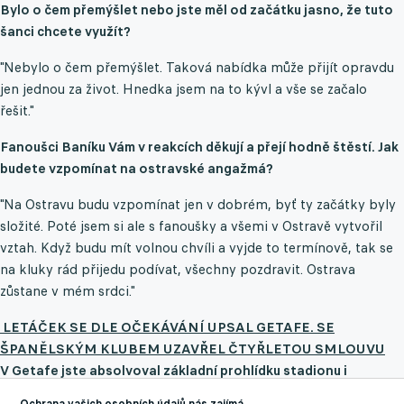
Bylo o čem přemýšlet nebo jste měl od začátku jasno, že tuto
šanci chcete využít?
"Nebylo o čem přemýšlet. Taková nabídka může přijít opravdu
jen jednou za život. Hnedka jsem na to kývl a vše se začalo
řešit."
Fanoušci Baníku Vám v reakcích děkují a přejí hodně štěstí. Jak
budete vzpomínat na ostravské angažmá?
"Na Ostravu budu vzpomínat jen v dobrém, byť ty začátky byly
složité. Poté jsem si ale s fanoušky a všemi v Ostravě vytvořil
vztah. Když budu mít volnou chvíli a vyjde to termínově, tak se
na kluky rád přijedu podívat, všechny pozdravit. Ostrava
zůstane v mém srdci."
LETÁČEK SE DLE OČEKÁVÁNÍ UPSAL GETAFE. SE
ŠPANĚLSKÝM KLUBEM UZAVŘEL ČTYŘLETOU SMLOUVU
⁠V Getafe jste absolvoval základní prohlídku stadionu i
seznámení s vedením a spoluhráči. Jaké jsou vaše první dojmy?