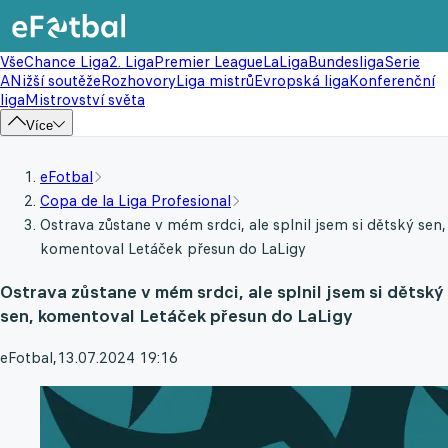
Vše
Chance Liga
2. Liga
Premier League
LaLiga
Bundesliga
Serie
A
Nižší soutěže
Rozhovory
Liga mistrů
Evropská liga
Konferenční
liga
Mistrovství světa
Více
eFotbal
Copa de la Liga Profesional
Ostrava zůstane v mém srdci, ale splnil jsem si dětský sen,
komentoval Letáček přesun do LaLigy
Ostrava zůstane v mém srdci, ale splnil jsem si dětský
sen, komentoval Letáček přesun do LaLigy
eFotbal
,
13.07.2024 19:16