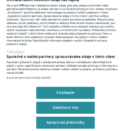
Ochrana vašich osobních údajů nás zajímá
My a naši
999
partneři ukládáme osobní údaje, jako jsou údaje o prohlížení nebo
"Jsou úžasné. Je to něco, co jsem si vždycky přál. Splnilo to moje
jedinečné identifikátory, ve vašem zařízení a využíváme přístup k nim. Volbou možnosti
„Souhlasím“ povolíte sledovací technologie na podporu účelů uvedených v části
očekávání, takhle jsem si to představoval. Přijel jsem do
„Společně s našimi partnery zpracováváme údaje s tímto cílem“, zatímco volbou
možnosti „Zamítnout vše“ nebo odvoláním svého souhlasu je zakážete. Pokud budou
Madridu a všechno je skvělé – od prohlídek, starost personálu,
sledovací prvky zakázány, určitý obsah a reklamy, které se vám budou zobrazovat, pro
vás nemusejí být relevantní. Tuto nabídku můžete znovu kdykoli zobrazit pro změnu
tréninkové plochy, spoluhráči... Všichni jsou milí. Nesmím
vašich nastavení nebo odvolání souhlasu, a to kliknutím na odkaz „Předvolby ochrany
osobních údajů“ v dolní části webových stránek nebo případně na plovoucí ikonu v
zapomenout zmínit realizační tým a vedení klubu. Zatím je
levém dolním rohu webových stránek. Vaše nastavení se uplatní v rámci našeho
Internetová stránka. Podrobnější informace najdete v našich Zásadách ochrany
všechno velmi dobré."
osobních údajů.
Třetí strany
Co jste slyšel od sportovního ředitele a trenéra? Dostanete
Společně s našimi partnery zpracováváme údaje s tímto cílem:
možnost poprat se o místo jedničky?
Používání přesných údajů o zeměpisné poloze. Aktivní vyhledávání identifikačních
údajů v rámci specifických vlastností zařízení. Ukládání a/nebo přístup k informacím v
zařízení. Personalizovaná reklama a obsah, měření reklam a obsahu, průzkum publika a
"Věřím, že prostor určitě bude. Příprava bude trvat ještě měsíc.
rozvoj služeb.
Seznam partnerů (dodavatelů)
Nějaké plány mi byly nastíněny a nějaká šance bude. Bude
záležet na mých výkonech."
Souhlasím
⁠Španělé jsou aktuálně ve finále ME. Je toto očekávání v klubu i
ve městě znát?
Zamítnout vše
"Abych pravdu řekl, tak Euro sleduji. Tady jsem zatím nic
Spravovat předvolby
nezaznamenal, poslední dny pro mě byly náročné – cestuji mezi