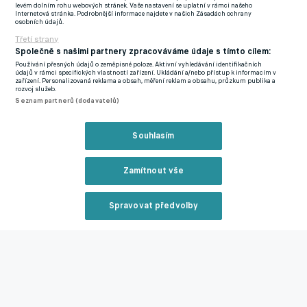
levém dolním rohu webových stránek. Vaše nastavení se uplatní v rámci našeho
Internetová stránka. Podrobnější informace najdete v našich Zásadách ochrany
osobních údajů.
Třetí strany
Hranoš již v dresu Ružomberoku
MFK Ružomberok
Společně s našimi partnery zpracováváme údaje s tímto cílem:
Používání přesných údajů o zeměpisné poloze. Aktivní vyhledávání identifikačních
údajů v rámci specifických vlastností zařízení. Ukládání a/nebo přístup k informacím v
V A-týmu Sparty se však Hranoš nikdy trvaleji neprosadil, a tak
zařízení. Personalizovaná reklama a obsah, měření reklam a obsahu, průzkum publika a
rozvoj služeb.
jeho kroky nyní míří jinam. Nové angažmá okusí ve slovenském
Seznam partnerů (dodavatelů)
Ružomberku, který v uplynulém ročníku tamní nejvyšší soutěže
skončil na desátém místě.
Souhlasím
Hranoš se již aktivně zapojil do letní přípravy svého nového
Zamítnout vše
zaměstnavatele a zasáhl do přípravných zápasů proti
Malženicím, Sigmě Olomouc a Zvolenu.
Spravovat předvolby
Experiment, který nevyšel? Ghanský obránce po roce opouští
Reklama
Spartu a vrací se na Slovensko
Zmínky
Chance Liga
Sparta Praha
Ružomberok
Vojtěch Hranoš
Zavřít rekl