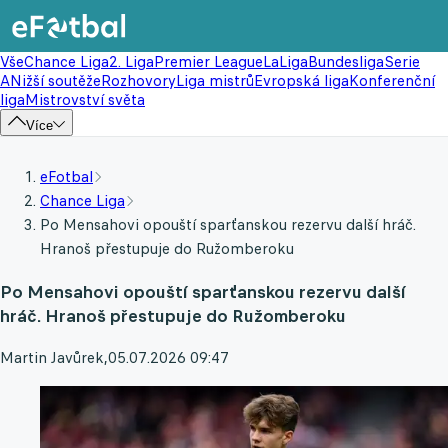
Vše
Chance Liga
2. Liga
Premier League
LaLiga
Bundesliga
Serie
A
Nižší soutěže
Rozhovory
Liga mistrů
Evropská liga
Konferenční
liga
Mistrovství světa
Více
eFotbal
Chance Liga
Po Mensahovi opouští sparťanskou rezervu další hráč.
Hranoš přestupuje do Ružomberoku
Po Mensahovi opouští sparťanskou rezervu další
hráč. Hranoš přestupuje do Ružomberoku
Martin Javůrek
,
05.07.2026 09:47