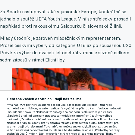
Za Spartu nastupoval také v juniorské Evropě, konkrétně se
jednalo o soutěž UEFA Youth League. V ní se střelecky prosadil
například proti rakouskému Salcburku či slovenské Žilině.
Mladý útočník je zároveň mládežnickým reprezentantem.
Prošel českými výběry od kategorie U16 až po současnou U20.
Právě za výběr do dvaceti let odehrál v minulé sezoně celkem
sedm zápasů v rámci Elitní ligy.
Ochrana vašich osobních údajů nás zajímá
My a naši
997
partneři ukládáme osobní údaje, jako jsou údaje o prohlížení nebo
jedinečné identifikátory, ve vašem zařízení a využíváme přístup k nim. Volbou možnosti
„Souhlasím“ povolíte sledovací technologie na podporu účelů uvedených v části
„Společně s našimi partnery zpracováváme údaje s tímto cílem“, zatímco volbou
možnosti „Zamítnout vše“ nebo odvoláním svého souhlasu je zakážete. Pokud budou
sledovací prvky zakázány, určitý obsah a reklamy, které se vám budou zobrazovat, pro
vás nemusejí být relevantní. Tuto nabídku můžete znovu kdykoli zobrazit pro změnu
vašich nastavení nebo odvolání souhlasu, a to kliknutím na odkaz „Předvolby ochrany
osobních údajů“ v dolní části webových stránek nebo případně na plovoucí ikonu v