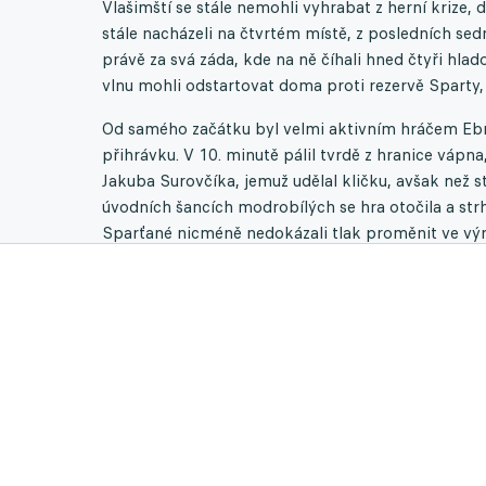
Vlašimští se stále nemohli vyhrabat z herní krize,
stále nacházeli na čtvrtém místě, z posledních sed
právě za svá záda, kde na ně číhali hned čtyři hlad
vlnu mohli odstartovat doma proti rezervě Sparty,
Od samého začátku byl velmi aktivním hráčem Ebr
přihrávku. V 10. minutě pálil tvrdě z hranice vápna,
Jakuba Surovčíka, jemuž udělal kličku, avšak než s
úvodních šancích modrobílých se hra otočila a str
Sparťané nicméně nedokázali tlak proměnit ve výra
0:0.
Ani ve druhé půli to zpočátku nevypadalo, že by se
chybovali v rozehrávce, čehož využil mladý Kaštáne
pumelice zaplula až do sítě a rezerva Sparty se uja
rudou defenzivu se ale už neprobojovali.
Sparťané tak prohloubili trápení Vlašimi, když na je
Táborsko, Rytíři svedou o den dříve souboj s Chrud