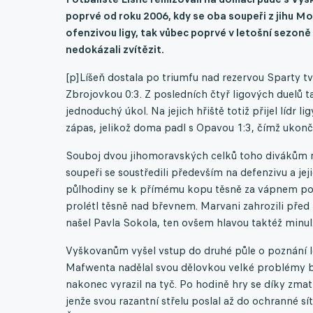
poprvé od roku 2006, kdy se oba soupeři z jihu Mor
ofenzivou ligy, tak vůbec poprvé v letošní sezoně
nedokázali zvítězit.
[p]Líšeň dostala po triumfu nad rezervou Sparty t
Zbrojovkou 0:3. Z posledních čtyř ligových duelů t
jednoduchý úkol. Na jejich hřiště totiž přijel lídr 
zápas, jelikož doma padl s Opavou 1:3, čímž ukonči
Souboj dvou jihomoravských celků toho divákům n
soupeři se soustředili především na defenzivu a jeji
půlhodiny se k přímému kopu těsně za vápnem pos
prolétl těsně nad břevnem. Marvani zahrozili pře
našel Pavla Sokola, ten ovšem hlavou taktéž minul
Vyškovanům vyšel vstup do druhé půle o poznání lé
Mafwenta nadělal svou dělovkou velké problémy br
nakonec vyrazil na tyč. Po hodině hry se díky z
jenže svou razantní střelu poslal až do ochranné sí