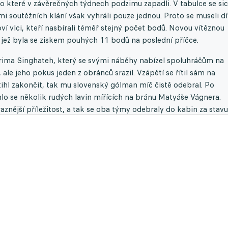
 do které v závěrečných týdnech podzimu zapadli. V tabulce se si
mi soutěžních klání však vyhráli pouze jednou. Proto se museli d
oví vlci, kteří nasbírali téměř stejný počet bodů. Novou vítěznou
 jež byla se ziskem pouhých 11 bodů na poslední příčce.
ima Singhateh, který se svými náběhy nabízel spoluhráčům na
 ale jeho pokus jeden z obránců srazil. Vzápětí se řítil sám na
tihl zakončit, tak mu slovenský gólman míč čistě odebral. Po
hlo se několik rudých lavin mířících na bránu Matyáše Vágnera.
znější příležitost, a tak se oba týmy odebraly do kabin za stavu
 některý z celků chtěl hnát za vítězstvím. Až v 58. minutě domác
k, který se po zachycení míče nerozpakoval a vypálil z dálky. J
la vedení. Rytířům sice po inkasování zbyl čas na vyrovnání, přes
jí půdě získali tři body. V následujícím kole vyzvou 12. listopadu
imí.