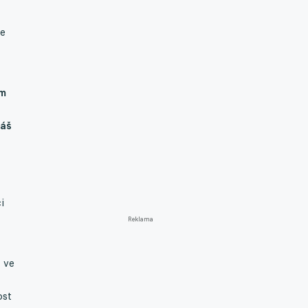
se
ím
máš
i
Reklama
 ve
ost