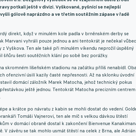
avy potkali ještě v divizi. Vyškované, pyšnící se nejlepší
 vyšli gólově naprázdno a ve třetím soutěžním zápase v řadě
vrdý direkt, když v minulém kole padla v brněnském derby se
ak Marvani vyhráli pouze jednou a ani tentokrát je nečekal vůbe
ligy z Vyškova. Ten ale také při minulém víkendu neprožil úspěšný
l šňůru šesti soutěžních klání po sobě bez porážky.
a skromném líšeňském stadionu na začátku příliš nenabídl. Ob
ch ofenzivní úsilí kazily časté nepřesnosti. Až na sklonku úvodní
tavil domácí záložník Marek Matocha, jehož technický pokus
d přestávkou ještě jednou. Tentokrát Matocha precizním centrem
.
pe a krátce po návratu z kabin se mohli dostat do vedení. Gold
ankáři Tomáši Vajnerovi, ten ale míč s velkou dávkou štěstí
matkům v domácí obraně dostal k zakončení Bienvenue Kanakiman
tě. V závěru se tak mohlo usmát štěstí na celek z Brna, ale Adrián