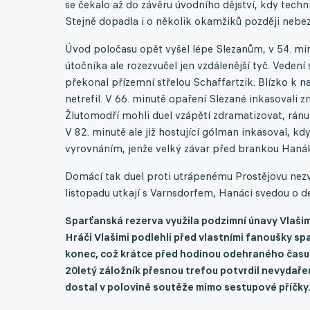
se čekalo až do závěru úvodního dějství, kdy techn
Stejně dopadla i o několik okamžiků později nebe
Úvod poločasu opět vyšel lépe Slezanům, v 54. minu
útočníka ale rozezvučel jen vzdálenější tyč. Veden
překonal přízemní střelou Schaffartzik. Blízko k 
netrefil. V 66. minutě opaření Slezané inkasovali 
Žlutomodří mohli duel vzápětí zdramatizovat, ránu
V 82. minutě ale již hostující gólman inkasoval, k
vyrovnáním, jenže velký závar před brankou Hanáků
Domácí tak duel proti utrápenému Prostějovu nezvlá
listopadu utkají s Varnsdorfem, Hanáci svedou o de
Sparťanská rezerva využila podzimní únavy Vlašim
Hráči Vlašimi podlehli před vlastními fanoušky s
konec, což krátce před hodinou odehraného času 
20letý záložník přesnou trefou potvrdil nevydaře
dostal v polovině soutěže mimo sestupové příčky