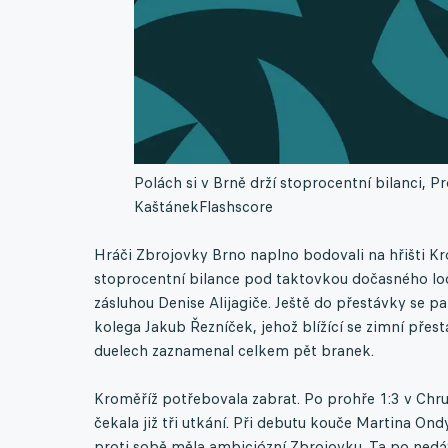
Polách si v Brně drží stoprocentní bilanci, 
Kaštánek
Flashscore
Hráči Zbrojovky Brno naplno bodovali na hřišti Kro
stoprocentní bilance pod taktovkou dočasného lod
zásluhou Denise Alijagiče. Ještě do přestávky se pak
kolega Jakub Řezníček, jehož blížící se zimní pře
duelech zaznamenal celkem pět branek.
Kroměříž potřebovala zabrat. Po prohře 1:3 v Chr
čekala již tři utkání. Při debutu kouče Martina On
proti sobě měla ambiciózní Zbrojovku. Ta po ned