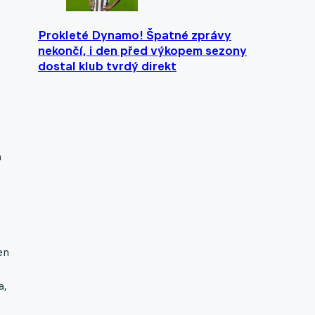
Prokleté Dynamo! Špatné zprávy
nekončí, i den před výkopem sezony
dostal klub tvrdý direkt
c
a
en
a,