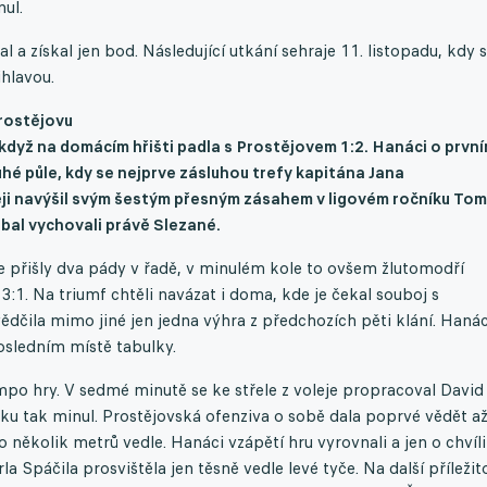
ul.
 a získal jen bod. Následující utkání sehraje 11. listopadu, kdy 
ihlavou.
rostějovu
 když na domácím hřišti padla s Prostějovem
1:2
. Hanáci o prvn
hé půle, kdy se nejprve zásluhou trefy kapitána Jana
zději navýšil svým šestým přesným zásahem v ligovém ročníku To
bal vychovali právě Slezané.
ce přišly dva pády v řadě, v minulém kole to ovšem žlutomodří
i 3:1. Na triumf chtěli navázat i doma, kde je čekal souboj s
ědčila mimo jiné jen jedna výhra z předchozích pěti klání. Hanác
sledním místě tabulky.
mpo hry. V sedmé minutě se ke střele z voleje propracoval David
nku tak minul. Prostějovská ofenziva o sobě dala poprvé vědět až
 několik metrů vedle. Hanáci vzápětí hru vyrovnali a jen o chvíli
a Spáčila prosvištěla jen těsně vedle levé tyče. Na další příležit