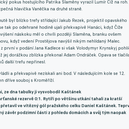
ický pokus hostujícího Patrika Slaměny vyrazil Lumír Číž na roh.
zpečná hlavička Vaněčka na druhé straně.
tě byl blízko trefy střídající Jakub Rezek, projektil opavského
í se tak po odehrané hodině ujali překvapivě Hanáci, když Číže
navýšení náskoku měl o chvíli později Slaměna, branku ovšem
znovu, když vedení Prostějova navýšil nikým nehlídaný Malec.
 z první v podání Jana Kadlece si však Volodymyr Krynskyj pohlí
dyž jej dorážkou zblízka překonal Adam Ondráček. Opava se tlačil
 další trefu nepřinesl.
dli a překvapivě nezískali ani bod. V následujícím kole se 12.
n dříve souboj s Kroměříží.
i, ze dna tabulky ji vysvobodil Kaštánek
parťanské rezervě
0:1
. Rytíři po většinu utkání tahali za kratší
přetavil ve
vítězný
gól pražského celku
Daniel
Kaštánek. Tepr
ný závěr podzimní části z pohledu domácích a svůj tým naopak
.