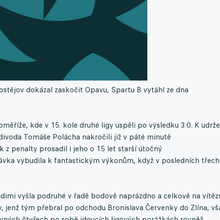
Prostějov dokázal zaskočit Opavu, Spartu B vytáhl ze dna
měříže, kde v 15. kole druhé ligy uspěli po výsledku 3:0. K udrže
ivoda Tomáše Polácha nakročili již v páté minutě
 z penalty prosadil i jeho o 15 let starší útočný
stávka vybudila k fantastickým výkonům, když v posledních třech
udimi vyšla podruhé v řadě bodově naprázdno a celkově na vítěz
dy, jenž tým přebral po odchodu Bronislava Červenky do Zlína, vš
ávných čtyřech po sobě jdoucích ligových porážkách rovněž