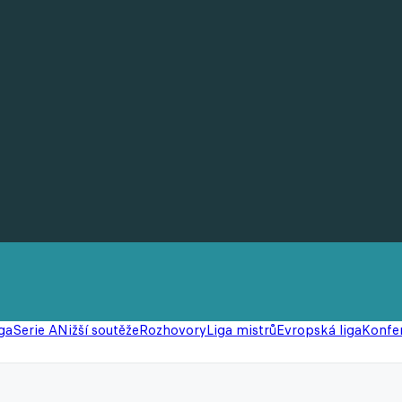
ga
Serie A
Nižší soutěže
Rozhovory
Liga mistrů
Evropská liga
Konfer