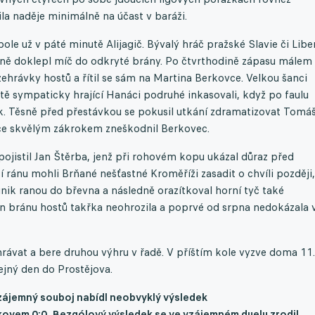
la naděje minimálně na účast v baráži.
ole už v páté minutě Alijagič. Bývalý hráč pražské Slavie či Libe
odlně doklepl míč do odkryté brány. Po čtvrthodině zápasu málem
ehrávky hostů a řítil se sám na Martina Berkovce. Velkou šanci
nutě sympaticky hrající Hanáci podruhé inkasovali, když po faulu
k. Těsně před přestávkou se pokusil utkání zdramatizovat Tomá
ce skvělým zákrokem zneškodnil Berkovec.
pojistil Jan Štěrba, jenž při rohovém kopu ukázal důraz před
í ránu mohli Brňané nešťastné Kroměříži zasadit o chvíli později,
nik ranou do břevna a následně orazítkoval horní tyč také
an bránu hostů takřka neohrozila a poprvé od srpna nedokázala 
ávat a bere druhou výhru v řadě. V příštím kole vyzve doma 11.
ejný den do Prostějova.
Vzájemný souboj nabídl neobvyklý výsledek
škovem
0:0
. Bezgólový výsledek se ve vzájemném duelu zrodil