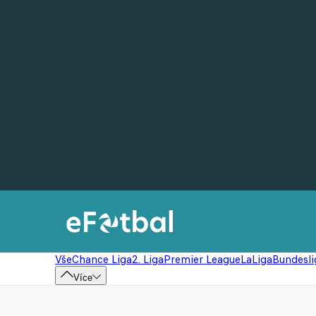
Vše
Chance Liga
2. Liga
Premier League
LaLiga
Bundesli
Více