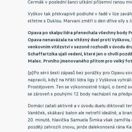
Čermák v poslední šanci utkání přízemní ranou min
Vyškov tak překvapivě podruhé v řadě v lize zaváhal
střetne s Duklou. Marvani změří o den dříve síly s J
Opava po skalpu lídra přenechala všechny body P
Opava nenavázala na vítězný duel proti Vyškovu,
venkovním vítězství v sezoně rozhodli v úvodu dru
Schaffartzika
ujali vedení, které jen o chvíli po
Malec
. Prvního jmenovaného přitom pro velký fot
[p]Po sérii šesti zápasů bez porážky pro Opavu si
napravili, když na hřišti lídra ligy z Vyškova vyhrál
Prostějovem. Ten se výkonnostně trápil, o čemž sv
se zároveň s pouhými 12 body nacházeli na předpo
Domácí začali aktivně a v úvodu duelu diktovali te
Vaněček, skákavý balon ale netrefil ideálně, a bra
20. minutě, hlavička Samuela Šimka však zamířila o
později zahrozili znovu, jenže dalekonosná rána Karl