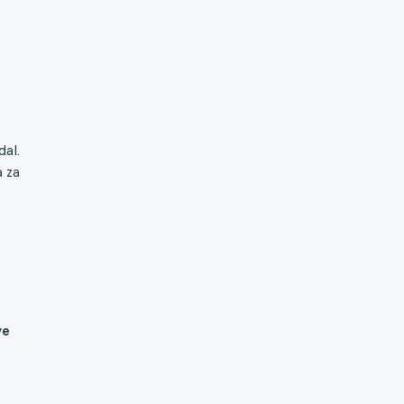
dal.
a za
ve