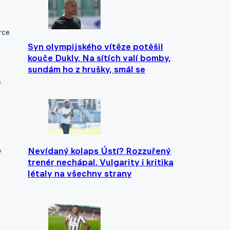
rce
Syn olympijského vítěze potěšil
kouče Dukly. Na sítích valí bomby,
sundám ho z hrušky, smál se
š
Nevídaný kolaps Ústí? Rozzuřený
v
trenér nechápal. Vulgarity i kritika
létaly na všechny strany