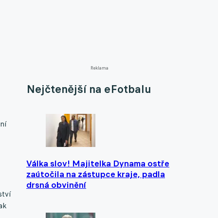
Reklama
Nejčtenější na eFotbalu
ní
Válka slov! Majitelka Dynama ostře
zaútočila na zástupce kraje, padla
drsná obvinění
ství
ak