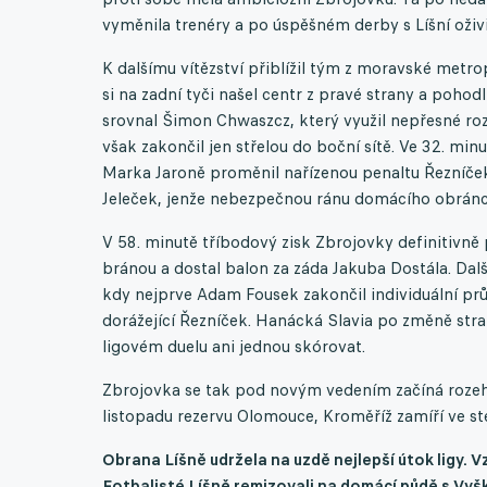
vyměnila trenéry a po úspěšném derby s Líšní oživi
K dalšímu vítězství přiblížil tým z moravské metrop
si na zadní tyči našel centr z pravé strany a poh
srovnal Šimon Chwaszcz, který využil nepřesné roz
však zakončil jen střelou do boční sítě. Ve 32. mi
Marka Jaroně proměnil nařízenou penaltu Řezníče
Jeleček, jenže nebezpečnou ránu domácího obrán
V 58. minutě tříbodový zisk Zbrojovky definitivně 
bránou a dostal balon za záda Jakuba Dostála. Dalš
kdy nejprve Adam Fousek zakončil individuální prů
dorážející Řezníček. Hanácká Slavia po změně str
ligovém duelu ani jednou skórovat.
Zbrojovka se tak pod novým vedením začíná rozehr
listopadu rezervu Olomouce, Kroměříž zamíří ve st
Obrana Líšně udržela na uzdě nejlepší útok ligy. 
Fotbalisté Líšně remizovali na domácí půdě s Vy