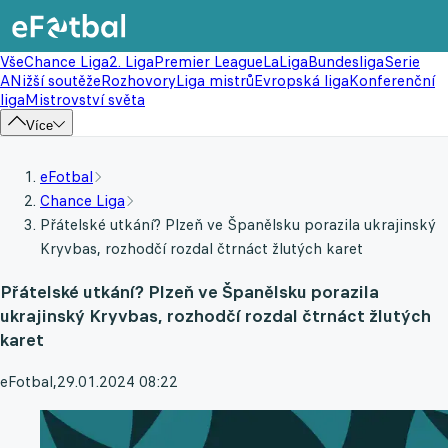
Vše
Chance Liga
2. Liga
Premier League
LaLiga
Bundesliga
Serie
A
Nižší soutěže
Rozhovory
Liga mistrů
Evropská liga
Konferenční
liga
Mistrovství světa
Více
eFotbal
Chance Liga
Přátelské utkání? Plzeň ve Španělsku porazila ukrajinský
Kryvbas, rozhodčí rozdal čtrnáct žlutých karet
Přátelské utkání? Plzeň ve Španělsku porazila
ukrajinský Kryvbas, rozhodčí rozdal čtrnáct žlutých
karet
eFotbal
,
29.01.2024 08:22