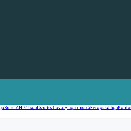
ga
Serie A
Nižší soutěže
Rozhovory
Liga mistrů
Evropská liga
Konfer