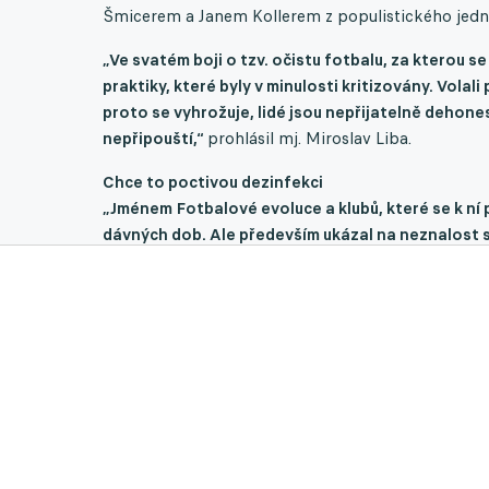
Šmicerem a Janem Kollerem z populistického jedná
„Ve svatém boji o tzv. očistu fotbalu, za kterou s
praktiky, které byly v minulosti kritizovány. Volali 
proto se vyhrožuje, lidé jsou nepřijatelně dehones
nepřipouští,“
prohlásil mj. Miroslav Liba.
Chce to poctivou dezinfekci
„Jménem Fotbalové evoluce a klubů, které se k ní př
dávných dob. Ale především ukázal na neznalost 
A také, že ho to nezajímá,“
reagoval na Libův prosl
„Rozdělování, dehonestování, nálepkování. Výrazy,
které chceme s lidmi z klubů změnit. Jasně demon
mělo být znemožněno podílet se na rozhodování v k
Kabyl, pan Myška
( Libovi věrní funkcionáři ve st
Okresního fotbalového svazu v Mělníku a delegát
Nymburce a ligový rozhodčí – pozn. aut.).
To je de
Pokud se má český fotbal v těžkém období po pande