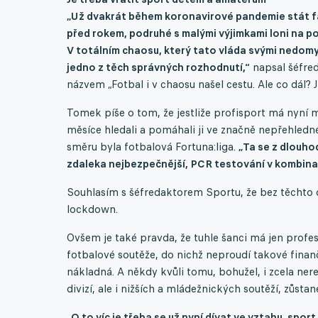
„Už dvakrát během koronavirové pandemie stát fa
před rokem, podruhé s malými výjimkami loni na p
V totálním chaosu, který tato vláda svými nedomy
jedno z těch správných rozhodnutí,“
napsal šéfre
názvem „Fotbal i v chaosu našel cestu. Ale co dál? 
Tomek píše o tom, že jestliže profisport má nyní mo
měsíce hledali a pomáhali ji ve značně nepřehledn
směru byla fotbalová Fortuna:liga.
„Ta se z dlouho
zdaleka nejbezpečnější, PCR testování v kombinac
Souhlasím s šéfredaktorem Sportu, že bez těchto d
lockdown.
Ovšem je také pravda, že tuhle šanci má jen profes
fotbalové soutěže, do nichž neproudí takové finan
nákladná. A někdy kvůli tomu, bohužel, i zcela nere
divizí, ale i nižších a mládežnických soutěží, zůst
„O to víc je třeba se už nyní dívat ve vztahu ‚spo