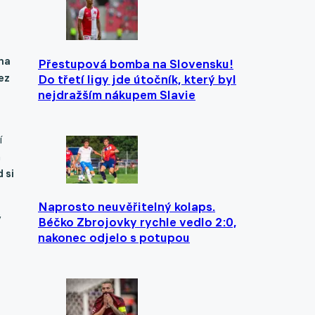
cha
Přestupová bomba na Slovensku!
ez
Do třetí ligy jde útočník, který byl
nejdražším nákupem Slavie
í
a
 si
Naprosto neuvěřitelný kolaps.
ý
Béčko Zbrojovky rychle vedlo 2:0,
nakonec odjelo s potupou