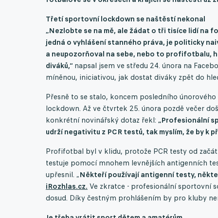
Třetí sportovní lockdown se naštěstí nekonal
„Nezlobte se na mě, ale žádat o tři tisíce lidí na
jedná o vyhlášení stanného práva, je politicky naiv
a neupozorňoval na sebe, nebo to profifotbalu, hok
diváků,“
napsal jsem ve středu 24. února na Faceboo
míněnou, iniciativou, jak dostat diváky zpět do hled
Přesně to se stalo, koncem posledního únorového t
lockdown. Až ve čtvrtek 25. února pozdě večer došl
konkrétní novinářský dotaz řekl:
„Profesionální sp
udrží negativitu z PCR testů, tak myslím, že by k p
Profifotbal byl v klidu, protože PCR testy od začá
testuje pomocí mnohem levnějších antigenních test
upřesnil. „
Někteří používají antigenní testy, někte
iRozhlas.cz.
Ve zkratce - profesionální sportovní s
dosud. Díky čestným prohlášením by pro kluby ne
Je třeba vrátit sport dětem a amatérům