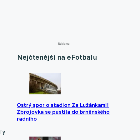
Reklama
Nejčtenější na eFotbalu
Ostrý spor o stadion Za Lužánkami!
Zbrojovka se pustila do brněnského
radního
 Ty