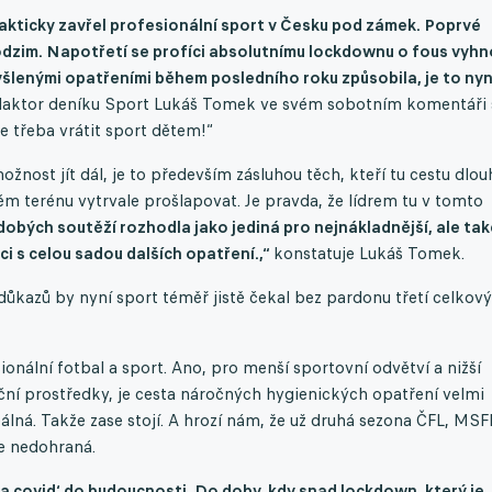
kticky zavřel profesionální sport v Česku pod zámek. Poprvé
odzim. Napotřetí se profíci absolutnímu lockdownu o fous vyhn
šlenými opatřeními během posledního roku způsobila, je to nyn
daktor deníku Sport Lukáš Tomek ve svém sobotním komentáři 
Je třeba vrátit sport dětem!“
žnost jít dál, je to především zásluhou těch, kteří tu cestu dlou
ém terénu vytrvale prošlapovat. Je pravda, že lídrem tu v tomto
dobých soutěží rozhodla jako jediná pro nejnákladnější, ale tak
i s celou sadou dalších opatření.,“
konstatuje Lukáš Tomek.
ůkazů by nyní sport téměř jistě čekal bez pardonu třetí celkový
ionální fotbal a sport. Ano, pro menší sportovní odvětví a nižší
ční prostředky, je cesta náročných hygienických opatření velmi
álná. Takže zase stojí. A hrozí nám, že už druhá sezona ČFL, MSF
ane nedohraná.
rt a covid‘ do budoucnosti. Do doby, kdy snad lockdown, který je