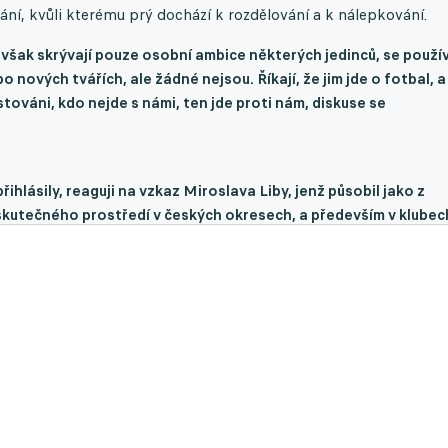
ní, kvůli kterému prý dochází k rozdělování a k nálepkování.
e však skrývají pouze osobní ambice některých jedinců, se použív
po nových tvářích, ale žádné nejsou. Říkají, že jim jde o fotbal, a
továni, kdo nejde s námi, ten jde proti nám, diskuse se
ihlásily, reaguji na vzkaz Miroslava Liby, jenž působil jako z
skutečného prostředí v českých okresech, a především v klubec
ov čelný představitel Fevoluce Ondřej Lípa.
 jež byly v proslovu použity, popisují právě dosavadní fungová
strováno prosincovou kauzou pro volby krajských klubů, kterým
rajích tak, jak jim to náleží podle stanov. Další příklady? Pan
ředočeských okresech figurující v „kauze Berbr“ - obviněný šéf
 plus obviněný místopředseda Okresního fotbalového svazu v
honestace fotbalu,“
dodal Ondřej Lípa.
mii zase zdárně a co nejrychleji rozběhnout, s lidmi typu Liby