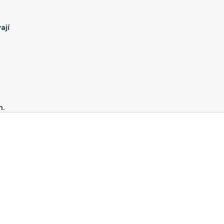
ají
h.
ní,
,