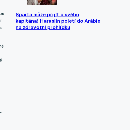
ou.
Sparta může přijít o svého
í
kapitána! Haraslín poletí do Arábie
na zdravotní prohlídku
s
hé
é
L,