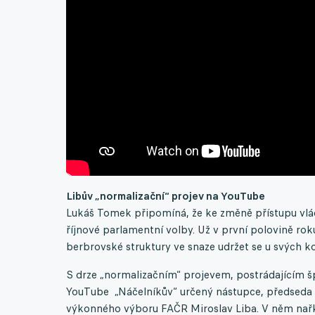
Libův „normalizační“ projev na YouTube
Lukáš Tomek připomíná, že ke změně přístupu vlá
říjnové parlamentní volby. Už v první polovině roku
berbrovské struktury ve snaze udržet se u svých 
S drze „normalizačním“ projevem, postrádajícím š
YouTube „Náčelníkův“ určený nástupce, předseda S
výkonného výboru FAČR Miroslav Liba. V něm nařkl