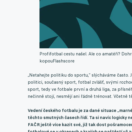
Profifotbal cestu našel. Ale co amatéři? Dohr
kopou
Flashscore
„Netahejte politiku do sportu,“ slýcháváme často. 
politici, současný sport, fotbal zvlášť, svými rozho
sport, tedy ve fotbale první a druhá liga, za přísnéh
nečinně stojí, nesmějí ani řádně trénovat. Včetně t
Vedení českého fotbalu je za dané situace „marné“
těchto smutných časech řídí. Ta si navíc logicky 
FAČR ještě více kazit své, již tak dost pošramoc
fotbalové se v okresech a krajích se naštěstí už