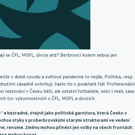
ají se ČFL, MSFL, divize atd.? Berbrovci kolem sebou jen
Jenže v době covidu a světové pandemie to nejde, Politika, resp.
dnutími zásadně ovlivňují, často ho v podstatě řídí. Profesionální
o testování v Česku běží, ale ostatní fotbalisté, velcí i malí, zase
ěch tzv. výkonnostních v ČFL, MSFL a divizích.
 a bezradné, stejně jako politická garnitura, která Česko v
nechce styky s proberbrovskými starými strukturami ve vedení
ené, renomé. Změnu mohou přinést jen volby na všech frontách.
 zase mohou konat.