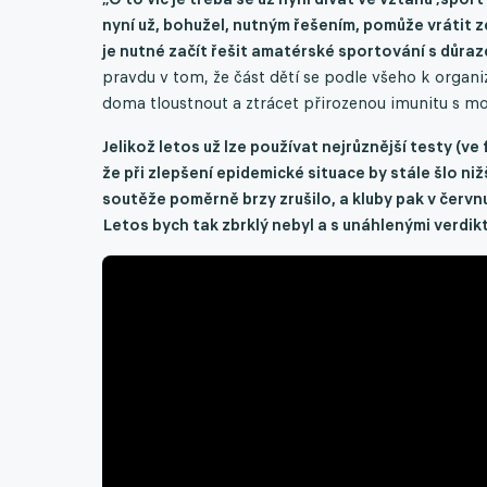
nyní už, bohužel, nutným řešením, pomůže vrátit
je nutné začít řešit amatérské sportování s důraz
pravdu v tom, že část dětí se podle všeho k orga
doma tloustnout a ztrácet přirozenou imunitu s mo
Jelikož letos už lze používat nejrůznější testy (ve f
že při zlepšení epidemické situace by stále šlo niž
soutěže poměrně brzy zrušilo, a kluby pak v červnu
Letos bych tak zbrklý nebyl a s unáhlenými verdik