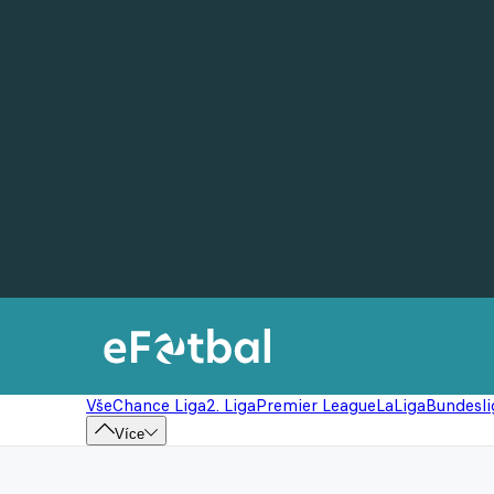
Vše
Chance Liga
2. Liga
Premier League
LaLiga
Bundesli
Více