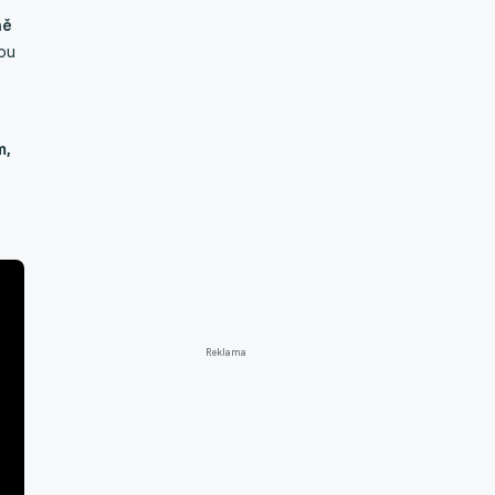
ně
ou
m,
Reklama