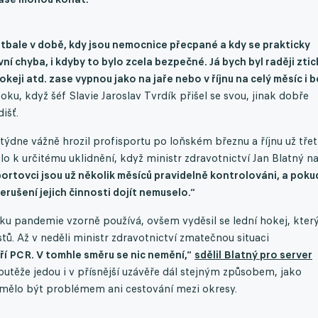
 fotbale v době, kdy jsou nemocnice přecpané a kdy se prakticky
ní chyba, i kdyby to bylo zcela bezpečné. Já bych byl raději zti
eji atd. zase vypnou jako na jaře nebo v říjnu na celý měsíc i b
ku, když šéf Slavie Jaroslav Tvrdík přišel se svou, jinak dobře
išť.
ýdne vážně hrozil profisportu po loňském březnu a říjnu už třet
o k určitému uklidnění, když ministr zdravotnictví Jan Blatný n
ortovci jsou už několik měsíců pravidelně kontrolováni, a pokud
řerušení jejich činnosti dojít nemuselo.“
tku pandemie vzorně používá, ovšem vyděsil se lední hokej, kter
ů. Až v neděli ministr zdravotnictví zmatečnou situaci
ří PCR. V tomhle směru se nic nemění,“
sdělil Blatný pro server
outěže jedou i v přísnější uzávěře dál stejným způsobem, jako
mělo být problémem ani cestování mezi okresy.