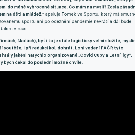
 zemi do méně vyhrocené situace. Co mám na mysli? Zcela zásad
em na děti a mládež,“
apeluje Tomek ve Sportu, který má smutn
nizovanému sportu ani po odeznění pandemie nevrátí a dál bude
bilem v ruce.
irmách, školách), byť i to je stále logisticky velmi složité, myslí
ší soutěže, i při redukci kol, dohrát. Loni vedení FAČR tyto
 hrály jakési narychlo organizované „Covid Cupy a Letní ligy“.
ty bych čekal do poslední možné chvíle.