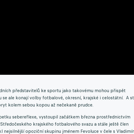
dních představitelů ke sportu jako takovému mohou přispět
 se ale konají volby fotbalové, okresní, krajské i celostátní. A s
koryt kolem sebou kopou až nečekaně prudce.
petku sebereflexe, vystoupil začátkem března prostřednictvím
tředočeského krajského fotbalového svazu a stále ještě člen
 nejsilnější opoziční skupinu jménem Fevoluce v čele s Vladim