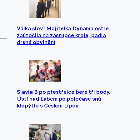
Válka slov! Majitelka Dynama ostře
zaútočila na zástupce kraje, padla
drsná obvinění
y
Slavia B po přestřelce bere tři body.
Ústí nad Labem po poločase snů
klopýtlo s Českou Lípou