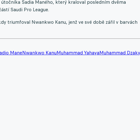
o útočníka Sadia Maného, který kraloval posledním dvěma
částí Saudi Pro League.
 kdy triumfoval Nwankwo Kanu, jenž ve své době zářil v barvách
adio Mane
Nwankwo Kanu
Muhammad Yahaya
Muhammad Dzak