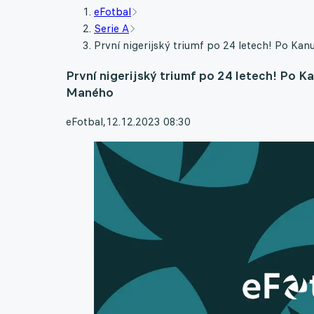
eFotbal
Serie A
První nigerijský triumf po 24 letech! Po Ka
První nigerijský triumf po 24 letech! Po K
Maného
eFotbal
,
12.12.2023 08:30