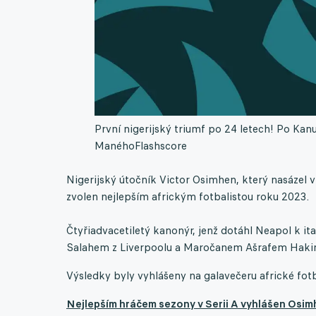
První nigerijský triumf po 24 letech! Po Kan
Maného
Flashscore
Nigerijský útočník Victor Osimhen, který nasázel 
zvolen nejlepším africkým fotbalistou roku 2023.
Čtyřiadvacetiletý kanonýr, jenž dotáhl Neapol k
Salahem z Liverpoolu a Maročanem Ašrafem Hakim
Výsledky byly vyhlášeny na galavečeru africké fot
Nejlepším hráčem sezony v Serii A vyhlášen Osimh