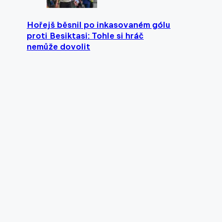
Hořejš běsnil po inkasovaném gólu
proti Besiktasi: Tohle si hráč
nemůže dovolit