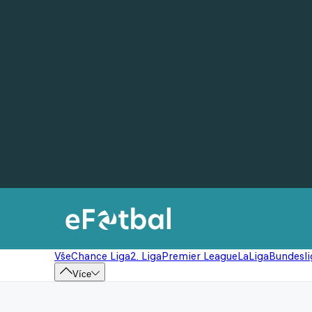
Vše
Chance Liga
2. Liga
Premier League
LaLiga
Bundesli
Více