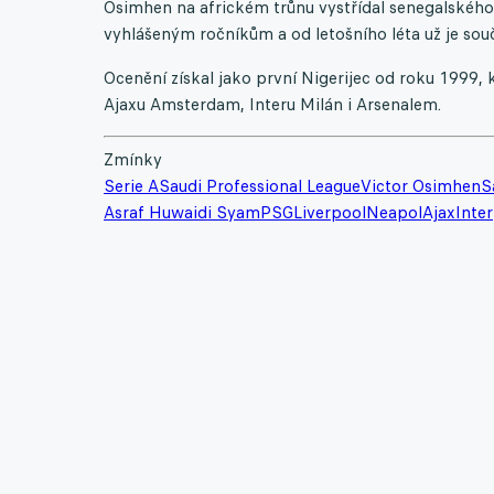
Osimhen na africkém trůnu vystřídal senegalskéh
vyhlášeným ročníkům a od letošního léta už je sou
Ocenění získal jako první Nigerijec od roku 1999,
Ajaxu Amsterdam, Interu Milán i Arsenalem.
Zmínky
Serie A
Saudi Professional League
Victor Osimhen
S
Asraf Huwaidi Syam
PSG
Liverpool
Neapol
Ajax
Inter