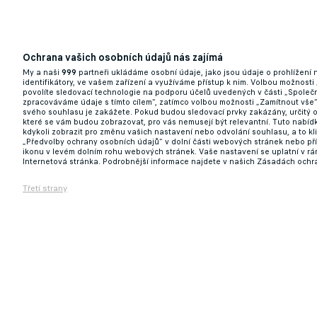
Ochrana vašich osobních údajů nás zajímá
My a naši
999
partneři ukládáme osobní údaje, jako jsou údaje o prohlížení
identifikátory, ve vašem zařízení a využíváme přístup k nim. Volbou možnosti
povolíte sledovací technologie na podporu účelů uvedených v části „Společn
zpracováváme údaje s tímto cílem“, zatímco volbou možnosti „Zamítnout vše
svého souhlasu je zakážete. Pokud budou sledovací prvky zakázány, určitý 
které se vám budou zobrazovat, pro vás nemusejí být relevantní. Tuto nabí
kdykoli zobrazit pro změnu vašich nastavení nebo odvolání souhlasu, a to k
„Předvolby ochrany osobních údajů“ v dolní části webových stránek nebo př
ikonu v levém dolním rohu webových stránek. Vaše nastavení se uplatní v r
Internetová stránka. Podrobnější informace najdete v našich Zásadách ochr
Třetí strany