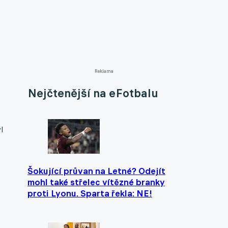
Reklama
Nejčtenější na eFotbalu
l
Šokující průvan na Letné? Odejít
mohl také střelec vítězné branky
proti Lyonu. Sparta řekla: NE!