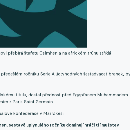
uovi přebírá štafetu Osimhen a na africkém trůnu střídá
v předešlém ročníku Serie A úctyhodných šestadvacet branek, by
 italskému titulu, dostal přednost před Egypťanem Muhammadem
ím z Paris Saint Germain.
balové konfederace v Marrákeši.
en, sestavě uplynulého ročníku dominují hráči tří mužstev