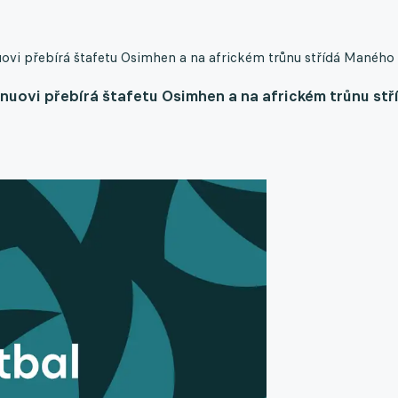
nuovi přebírá štafetu Osimhen a na africkém trůnu střídá Maného
anuovi přebírá štafetu Osimhen a na africkém trůnu stř