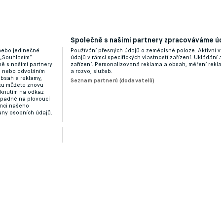
Společně s našimi partnery zpracováváme úd
 nebo jedinečné
Používání přesných údajů o zeměpisné poloze. Aktivní v
 „Souhlasím“
údajů v rámci specifických vlastností zařízení. Ukládání 
ě s našimi partnery
zařízení. Personalizovaná reklama a obsah, měření rek
“ nebo odvoláním
a rozvoj služeb.
obsah a reklamy,
Seznam partnerů (dodavatelů)
dku můžete znovu
liknutím na odkaz
ípadně na plovoucí
ámci našeho
any osobních údajů.