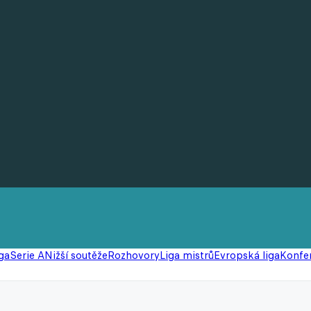
ga
Serie A
Nižší soutěže
Rozhovory
Liga mistrů
Evropská liga
Konfer