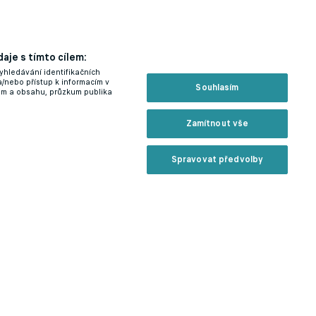
aje s tímto cílem:
yhledávání identifikačních
a/nebo přístup k informacím v
Souhlasím
lam a obsahu, průzkum publika
Zamítnout vše
Spravovat předvolby