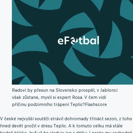
Radovi by přesun na Slovensko prospěl, v Jablonci
však zůstane, myslí si expert Rosa. V čem vidí
příčinu podzimního trápení Teplic?
Flashscore
V české nejvyšší soutěži strávil dohromady třináct sezon, z toho
hned devět prožil v dresu Teplic. A k tomuto celku má stále
hodně blízko, byť už ho sleduje jen z dálky. I proto mu rozhodně