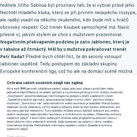
ředitele Jiřího Saboua byl prozíravý tah, že si vybral právě jeho.
Nechtěl mladého kluka, který se při prvním neúspěchu rozsype,
ale raději vsadil na někoho zkušeného, kdo bude mít u hráčů
obrovský respekt. Což trenér Koubek samozřejmě má. Navíc
přesně ví, jakým stylem se chce s mužstvem prezentovat.
Negativním překvapením podzimu je zato Jablonec, který je
v tabulce až čtrnáctý. Měl by u mužstva pokračovat trenér
Petr Rada?
Předně bych chtěl říct, že do sezony vstoupil
Jablonec úspěšně. Tedy postupem do základní skupiny
Evropské konferenční ligy, což ho ale na domácí scéně možná
trochu ukolébalo. V české lize to od něj dobré vůbec nebylo. A
Ochrana vašich osobních údajů nás zajímá
co se týče trenéra Petra Rady, já myslím, že v klubu nejspíš
My a naši
999
partneři ukládáme osobní údaje, jako jsou údaje o prohlížení nebo
zůstane. A to ze dvou důvodů. Zaprvé tam v předchozích
jedinečné identifikátory, ve vašem zařízení a využíváme přístup k nim. Volbou možnosti
„Souhlasím“ povolíte sledovací technologie na podporu účelů uvedených v části
sezonách odvedl vážně skvělou práci, zadruhé se teď majitel
„Společně s našimi partnery zpracováváme údaje s tímto cílem“, zatímco volbou
možnosti „Zamítnout vše“ nebo odvoláním svého souhlasu je zakážete. Pokud budou
klubu Miroslav Pelta musí věnovat asi trochu jiným věcem než
sledovací prvky zakázány, určitý obsah a reklamy, které se vám budou zobrazovat, pro
vás nemusejí být relevantní. Tuto nabídku můžete znovu kdykoli zobrazit pro změnu
fotbalu. Je ale pravda, že výsledky Jablonce byly na podzim
vašich nastavení nebo odvolání souhlasu, a to kliknutím na odkaz „Předvolby ochrany
osobních údajů“ v dolní části webových stránek nebo případně na plovoucí ikonu v
docela tristní. Vždyť vstřelil jen čtrnáct gólů. Tedy dokonce ještě
levém dolním rohu webových stránek. Vaše nastavení se uplatní v rámci našeho
Internetová stránka. Podrobnější informace najdete v našich Zásadách ochrany
méně než poslední Karviná.
Podle aktuálních informací je právě
osobních údajů.
Třetí strany