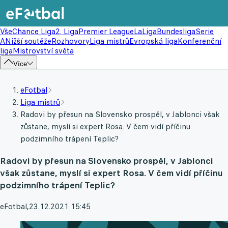
Vše
Chance Liga
2. Liga
Premier League
LaLiga
Bundesliga
Serie
A
Nižší soutěže
Rozhovory
Liga mistrů
Evropská liga
Konferenční
liga
Mistrovství světa
Více
eFotbal
Liga mistrů
Radovi by přesun na Slovensko prospěl, v Jablonci však
zůstane, myslí si expert Rosa. V čem vidí příčinu
podzimního trápení Teplic?
Radovi by přesun na Slovensko prospěl, v Jablonci
však zůstane, myslí si expert Rosa. V čem vidí příčinu
podzimního trápení Teplic?
eFotbal
,
23.12.2021 15:45