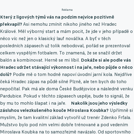
Reklama
Který z ligových týmů vás na podzim nejvíce pozitivně
překvapil?
Asi nemohu zmínit nikoho jiného než Hradec
Králové. Měl výborný start a mám pocit, že jde v jeho případě o
něco víc než jen o klasický lauf nováčka. A byť v těch
posledních zápasech už tolik nebodoval, pořád se prezentoval
celkem vyspělým fotbalem. To znamená, že se snažil držet
balón a kombinovat. Herně se mi líbil.
Dokáže si ale podle vás
Hradec udržet stávající výkonnost i na jaře, nebo půjde o něco
dolů?
Podle mě o tom hodně napoví úvodní jarní kola. Nejdříve
čeká Hradec zápas na půdě silné Plzně, ale ten bych do toho
nepočítal. Pak má ale doma České Budějovice a následně venku
Pardubice. Pokud v těchto zápasech uspěje, bude to signál, že
by mu to mohlo šlapat i na jaře.
Nakolik jsou jeho výsledky
zásluhou velezkušeného kouče Miroslava Koubka?
Upřímně si
myslím, že tam kvalitní základ vytvořil už trenér Zdenko Frťala.
Mužstvo bylo pod ním velmi dobře trénované a pod vedením
Miroslava Koubka na to samozřejmě navázalo. Od sportovního