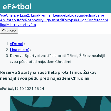
Vše
Chance Liga
2. Liga
Premier League
LaLiga
Bundesliga
Serie
A
Nižší soutěže
Rozhovory
Liga mistrů
Evropská liga
Konferenční
liga
Mistrovství světa
Více
eFotbal
Liga mistrů
Rezerva Sparty si zastřílela proti Třinci, Žižkov neuhájil
svou půdu před nájezdem Chrudimi
Rezerva Sparty si zastřílela proti Třinci, Žižkov
neuhájil svou půdu před nájezdem Chrudimi
eFotbal
,
17.10.2021 15:24