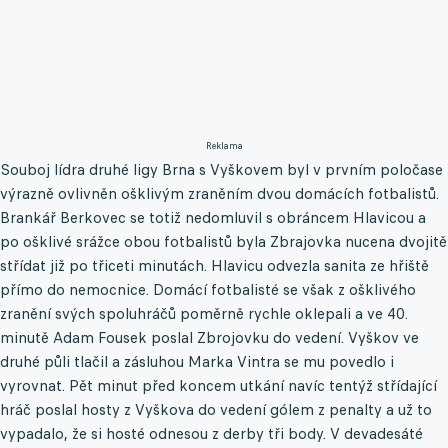
Reklama
Souboj lídra druhé ligy Brna s Vyškovem byl v prvním poločase
výrazně ovlivněn ošklivým zraněním dvou domácích fotbalistů.
Brankář Berkovec se totiž nedomluvil s obráncem Hlavicou a
po ošklivé srážce obou fotbalistů byla Zbrajovka nucena dvojitě
střídat již po třiceti minutách. Hlavicu odvezla sanita ze hřiště
přímo do nemocnice. Domácí fotbalisté se však z ošklivého
zranění svých spoluhráčů poměrně rychle oklepali a ve 40.
minutě Adam Fousek poslal Zbrojovku do vedení. Vyškov ve
druhé půli tlačil a zásluhou Marka Vintra se mu povedlo i
vyrovnat. Pět minut před koncem utkání navíc tentýž střídající
hráč poslal hosty z Vyškova do vedení gólem z penalty a už to
vypadalo, že si hosté odnesou z derby tři body. V devadesáté