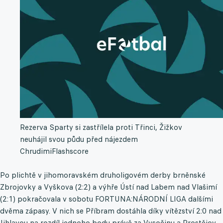
Rezerva Sparty si zastřílela proti Třinci, Žižkov
neuhájil svou půdu před nájezdem
Chrudimi
Flashscore
Po plichtě v jihomoravském druholigovém derby brněnské
Zbrojovky a Vyškova (2:2) a výhře Ústí nad Labem nad Vlašimí
(2:1) pokračovala v sobotu FORTUNA:NÁRODNÍ LIGA dalšími
dvěma zápasy. V nich se Příbram dostáhla díky vítězství 2:0 nad
Jihlavou na rozdíl jednoho bodu právě za Vysočinu a Prostějov