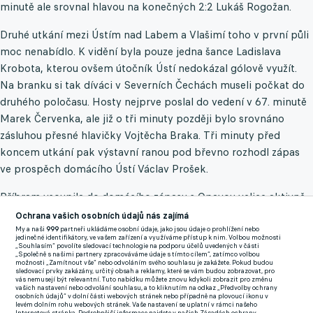
minutě ale srovnal hlavou na konečných 2:2 Lukáš Rogožan.
Druhé utkání mezi Ústím nad Labem a Vlašimí toho v první půli
moc nenabídlo. K vidění byla pouze jedna šance Ladislava
Krobota, kterou ovšem útočník Ústí nedokázal gólově využít.
Na branku si tak díváci v Severních Čechách museli počkat do
druhého poločasu. Hosty nejprve poslal do vedení v 67. minutě
Marek Červenka, ale již o tři minuty později bylo srovnáno
zásluhou přesné hlavičky Vojtěcha Braka. Tři minuty před
koncem utkání pak výstavní ranou pod břevno rozhodl zápas
ve prospěch domácího Ústí Václav Prošek.
Příbram vsoupila do domácího zápasu s Opavou velice aktivně
a již ve čtvrté minutě rozvlnil siť hostí René Dedič. To však bylo
Ochrana vašich osobních údajů nás zajímá
v prním poločase prakticky vše podstatné. Až v 74. minutě
My a naši
999
partneři ukládáme osobní údaje, jako jsou údaje o prohlížení nebo
jedinečné identifikátory, ve vašem zařízení a využíváme přístup k nim. Volbou možnosti
přišla další podstatná událost, kdy Tomáš Pilík z levé proběhl až
„Souhlasím“ povolíte sledovací technologie na podporu účelů uvedených v části
„Společně s našimi partnery zpracováváme údaje s tímto cílem“, zatímco volbou
k bráně a přidal druhý gól Příbrami.
možnosti „Zamítnout vše“ nebo odvoláním svého souhlasu je zakážete. Pokud budou
sledovací prvky zakázány, určitý obsah a reklamy, které se vám budou zobrazovat, pro
vás nemusejí být relevantní. Tuto nabídku můžete znovu kdykoli zobrazit pro změnu
vašich nastavení nebo odvolání souhlasu, a to kliknutím na odkaz „Předvolby ochrany
Také Prostějov vsoupil do utkání s Jihlavou velmi aktivně a již v
osobních údajů“ v dolní části webových stránek nebo případně na plovoucí ikonu v
levém dolním rohu webových stránek. Vaše nastavení se uplatní v rámci našeho
první dvacetiminutovce si vypracoval hned sedm rohových