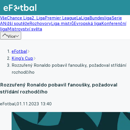
Vše
Chance Liga
2. Liga
Premier League
LaLiga
Bundesliga
Serie
A
Nižší soutěže
Rozhovory
Liga mistrů
Evropská liga
Konferenční
liga
Mistrovství světa
Více
eFotbal
King's Cup
Rozzuřený Ronaldo pobavil fanoušky, požadoval střídání
rozhodčího
Rozzuřený Ronaldo pobavil fanoušky, požadoval
střídání rozhodčího
eFotbal
,
01.11.2023 13:40