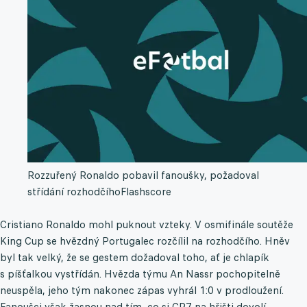
Rozzuřený Ronaldo pobavil fanoušky, požadoval
střídání rozhodčího
Flashscore
Cristiano Ronaldo mohl puknout vzteky. V osmifinále soutěže
King Cup se hvězdný Portugalec rozčílil na rozhodčího. Hněv
byl tak velký, že se gestem dožadoval toho, ať je chlapík
s píšťalkou vystřídán. Hvězda týmu An Nassr pochopitelně
neuspěla, jeho tým nakonec zápas vyhrál 1:0 v prodloužení.
Fanoušci však žasnou nad tím, co si CR7 na hřišti dovolí.