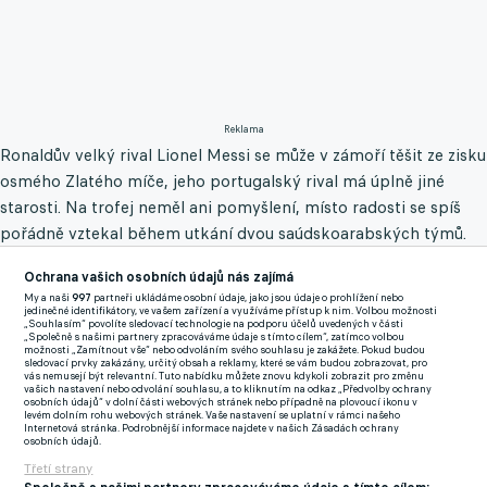
Reklama
Ronaldův velký rival Lionel Messi se může v zámoří těšit ze zisku
osmého Zlatého míče, jeho portugalský rival má úplně jiné
starosti. Na trofej neměl ani pomyšlení, místo radosti se spíš
pořádně vztekal během utkání dvou saúdskoarabských týmů.
Hvězdu rozlítila situace, kdy kvůli jeho ofsajdovému postavení
Ochrana vašich osobních údajů nás zajímá
neplatil gól v síti soupeře.
My a naši
997
partneři ukládáme osobní údaje, jako jsou údaje o prohlížení nebo
jedinečné identifikátory, ve vašem zařízení a využíváme přístup k nim. Volbou možnosti
„Souhlasím“ povolíte sledovací technologie na podporu účelů uvedených v části
Portugalec to nemohl rozdýchat, mohutně gestikuloval a
„Společně s našimi partnery zpracováváme údaje s tímto cílem“, zatímco volbou
možnosti „Zamítnout vše“ nebo odvoláním svého souhlasu je zakážete. Pokud budou
dokonce se dožadoval vystřídání rozhodčího. To byl asi největší
sledovací prvky zakázány, určitý obsah a reklamy, které se vám budou zobrazovat, pro
vás nemusejí být relevantní. Tuto nabídku můžete znovu kdykoli zobrazit pro změnu
počin někdejší hvězdy Realu Madrid, kterým tentokrát pobavil
vašich nastavení nebo odvolání souhlasu, a to kliknutím na odkaz „Předvolby ochrany
osobních údajů“ v dolní části webových stránek nebo případně na plovoucí ikonu v
fanoušky. Ti se smějí tomu, že se Ronaldo chová tak, jako by
levém dolním rohu webových stránek. Vaše nastavení se uplatní v rámci našeho
Internetová stránka. Podrobnější informace najdete v našich Zásadách ochrany
vlastnil celou ligu.
osobních údajů.
Třetí strany
Nový gólostroj pro Real? Kolega Lingra s Hanckem střílí tolik