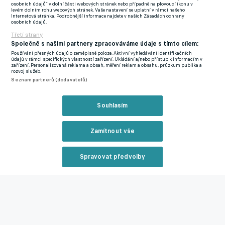
osobních údajů“ v dolní části webových stránek nebo případně na plovoucí ikonu v
levém dolním rohu webových stránek. Vaše nastavení se uplatní v rámci našeho
Internetová stránka. Podrobnější informace najdete v našich Zásadách ochrany
- Chile- Sevilla- Argentina- Santos- Atlético Mineiro- Olympique
osobních údajů.
Marseille- Sevilla- Flamengo
Třetí strany
Společně s našimi partnery zpracováváme údaje s tímto cílem:
Před příchodem do Flamenga Sampaoli vedl například Santos,
Používání přesných údajů o zeměpisné poloze. Aktivní vyhledávání identifikačních
údajů v rámci specifických vlastností zařízení. Ukládání a/nebo přístup k informacím v
Marseille a Sevillu nebo reprezentace Argentiny a Chile, se
zařízení. Personalizovaná reklama a obsah, měření reklam a obsahu, průzkum publika a
rozvoj služeb.
kterou v roce 2015 získal titul na mistrovství Jižní Ameriky.
Seznam partnerů (dodavatelů)
Dvaašedesátiletý Tite na lavičce Brazílie, s níž v roce 2019
Souhlasím
vyhrál Copu Américu, skončil po šesti letech loni v prosinci po
vyřazení ve čtvrtfinále mistrovství světa. Poté opakovaně
prohlásil, že letos doma trénovat nebude, protože chce
Zamítnout vše
pracovat v zahraničí.
Spravovat předvolby
Lístky skoro za sto tisíc a zklamaný Zidane. Messi se v zámoří
Reklama
trofeje nedočkal, na hřiště jej nepustilo zranění
Foto: AFA - Selección Argentina
Zmínky
Zavřít rekl
Mistrovství světa
Zanka
Savio
Lionel