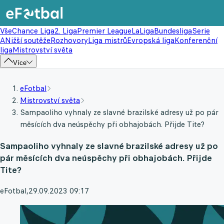
Vše
Chance Liga
2. Liga
Premier League
LaLiga
Bundesliga
Serie
A
Nižší soutěže
Rozhovory
Liga mistrů
Evropská liga
Konferenční
liga
Mistrovství světa
Více
eFotbal
Mistrovství světa
Sampaoliho vyhnaly ze slavné brazilské adresy už po pár
měsících dva neúspěchy při obhajobách. Přijde Tite?
Sampaoliho vyhnaly ze slavné brazilské adresy už po
pár měsících dva neúspěchy při obhajobách. Přijde
Tite?
eFotbal
,
29.09.2023 09:17