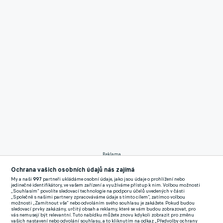
Reklama
Sampaoli přišel do klubu z Ria de Janeiro v květnu. S
Ochrana vašich osobních údajů nás zajímá
Flamengem nedokázal obhájit triumf v Poháru osvoboditelů ani
My a naši
997
partneři ukládáme osobní údaje, jako jsou údaje o prohlížení nebo
jedinečné identifikátory, ve vašem zařízení a využíváme přístup k nim. Volbou možnosti
v národním poháru. V brazilské lize týmu patří po 24 kolech
„Souhlasím“ povolíte sledovací technologie na podporu účelů uvedených v části
„Společně s našimi partnery zpracováváme údaje s tímto cílem“, zatímco volbou
sedmé místo se ztrátou 11 bodů na vedoucího rivala Botafogo.
možnosti „Zamítnout vše“ nebo odvoláním svého souhlasu je zakážete. Pokud budou
sledovací prvky zakázány, určitý obsah a reklamy, které se vám budou zobrazovat, pro
vás nemusejí být relevantní. Tuto nabídku můžete znovu kdykoli zobrazit pro změnu
Jorge Sampaoli v poslední dekádě:
vašich nastavení nebo odvolání souhlasu, a to kliknutím na odkaz „Předvolby ochrany