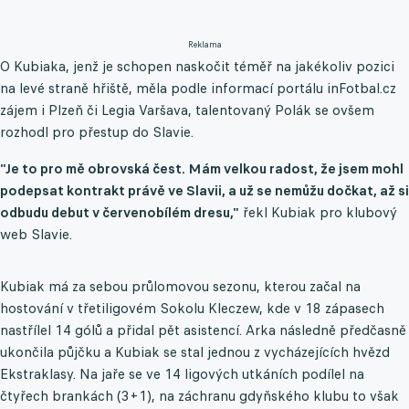
Reklama
O Kubiaka, jenž je schopen naskočit téměř na jakékoliv pozici
na levé straně hřiště, měla podle informací portálu inFotbal.cz
zájem i Plzeň či Legia Varšava, talentovaný Polák se ovšem
rozhodl pro přestup do Slavie.
"Je to pro mě obrovská čest. Mám velkou radost, že jsem mohl
podepsat kontrakt právě ve Slavii, a už se nemůžu dočkat, až si
odbudu debut v červenobílém dresu,"
řekl Kubiak pro klubový
web Slavie.
Kubiak má za sebou průlomovou sezonu, kterou začal na
hostování v třetiligovém Sokolu Kleczew, kde v 18 zápasech
nastřílel 14 gólů a přidal pět asistencí. Arka následně předčasně
ukončila půjčku a Kubiak se stal jednou z vycházejících hvězd
Ekstraklasy. Na jaře se ve 14 ligových utkáních podílel na
čtyřech brankách (3+1), na záchranu gdyňského klubu to však