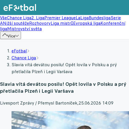
Vše
Chance Liga
2. Liga
Premier League
LaLiga
Bundesliga
Serie
A
Nižší soutěže
Rozhovory
Liga mistrů
Evropská liga
Konferenční
liga
Mistrovství světa
Více
eFotbal
Chance Liga
Slavia vítá devátou posilu! Opět lovila v Polsku a prý
přetlačila Plzeň i Legii Varšava
Slavia vítá devátou posilu! Opět lovila v Polsku a prý
přetlačila Plzeň i Legii Varšava
Livesport Zprávy / Přemysl Bartoníček
,
25.06.2026 14:09