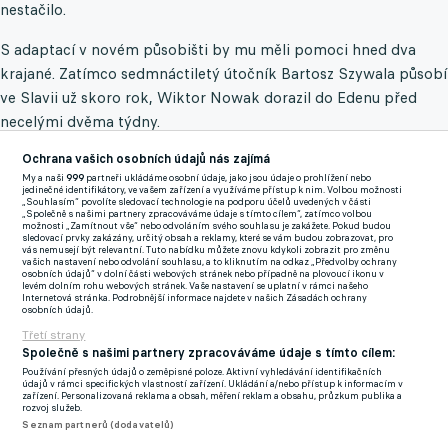
nestačilo.
S adaptací v novém působišti by mu měli pomoci hned dva
krajané. Zatímco sedmnáctiletý útočník Bartosz Szywala působí
ve Slavii už skoro rok, Wiktor Nowak dorazil do Edenu před
necelými dvěma týdny.
Ochrana vašich osobních údajů nás zajímá
My a naši
999
partneři ukládáme osobní údaje, jako jsou údaje o prohlížení nebo
jedinečné identifikátory, ve vašem zařízení a využíváme přístup k nim. Volbou možnosti
„Souhlasím“ povolíte sledovací technologie na podporu účelů uvedených v části
„Společně s našimi partnery zpracováváme údaje s tímto cílem“, zatímco volbou
možnosti „Zamítnout vše“ nebo odvoláním svého souhlasu je zakážete. Pokud budou
sledovací prvky zakázány, určitý obsah a reklamy, které se vám budou zobrazovat, pro
vás nemusejí být relevantní. Tuto nabídku můžete znovu kdykoli zobrazit pro změnu
vašich nastavení nebo odvolání souhlasu, a to kliknutím na odkaz „Předvolby ochrany
osobních údajů“ v dolní části webových stránek nebo případně na plovoucí ikonu v
levém dolním rohu webových stránek. Vaše nastavení se uplatní v rámci našeho
Internetová stránka. Podrobnější informace najdete v našich Zásadách ochrany
osobních údajů.
Třetí strany
Společně s našimi partnery zpracováváme údaje s tímto cílem:
Používání přesných údajů o zeměpisné poloze. Aktivní vyhledávání identifikačních
údajů v rámci specifických vlastností zařízení. Ukládání a/nebo přístup k informacím v
zařízení. Personalizovaná reklama a obsah, měření reklam a obsahu, průzkum publika a
rozvoj služeb.
Seznam partnerů (dodavatelů)