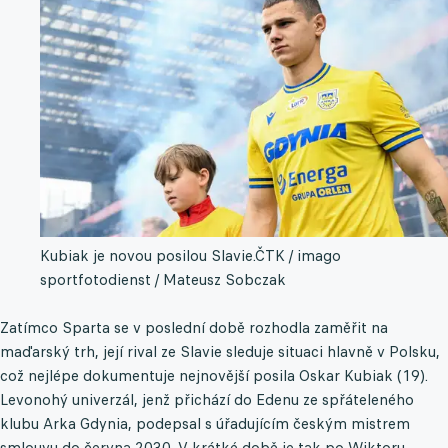
Kubiak je novou posilou Slavie.
ČTK / imago
sportfotodienst / Mateusz Sobczak
Zatímco Sparta se v poslední době rozhodla zaměřit na
maďarský trh, její rival ze Slavie sleduje situaci hlavně v Polsku,
což nejlépe dokumentuje nejnovější posila Oskar Kubiak (19).
Levonohý univerzál, jenž přichází do Edenu ze spřáteleného
klubu Arka Gdynia, podepsal s úřadujícím českým mistrem
smlouvu do června 2030. V krátké době je tak po Wiktoru