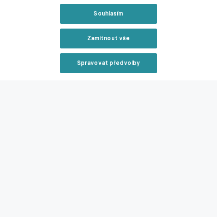
Souhlasím
Zamítnout vše
Spravovat předvolby
Reklama
Statistiky hráče.
Livesport
Slavia je na přestupovém trhu velmi aktivní a oficiálně již
získala devět nových posil.
Kromě Nowaka dorazili také Pavel
Zavřít rekl
Kačor, Emmanuel Ayaosi, Danijel Šturm, Nazar Domčak, Neil
Glossoa, Lazar Savovič, Ange N'Guessan a Toumani Diakité.
Přestupy a spekulace ONLINE >>
Zmínky
Chance Liga
Oskar Kubiak
Slavia Praha
Arka
Ekstraklasa
Reklama