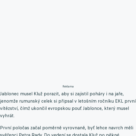
Reklama
Jablonec musel Kluž porazit, aby si zajistil poháry i na jaře,
jenomže rumunský celek si připsal v letošním ročníku EKL první
vítězství, čímž ukončil evropskou pouť Jablonce, který musel
vyhrát.
První poločas začal poměrně vyrovnaně, byť lehce navrch měli
svěřenci Petra Rady. Do vedení se dostala Kluž po pěkné