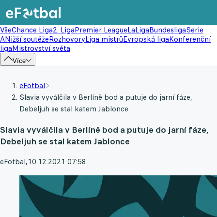
Vše
Chance Liga
2. Liga
Premier League
LaLiga
Bundesliga
Serie
A
Nižší soutěže
Rozhovory
Liga mistrů
Evropská liga
Konferenční
liga
Mistrovství světa
Více
eFotbal
Slavia vyválčila v Berlíně bod a putuje do jarní fáze,
Debeljuh se stal katem Jablonce
Slavia vyválčila v Berlíně bod a putuje do jarní fáze,
Debeljuh se stal katem Jablonce
eFotbal
,
10.12.2021 07:58