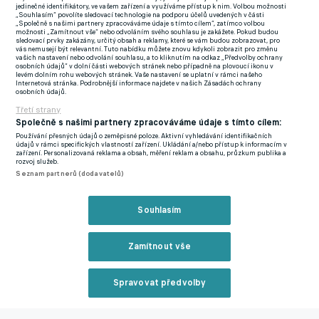
Alkmaar – Randers 1:0
jedinečné identifikátory, ve vašem zařízení a využíváme přístup k nim. Volbou možnosti
„Souhlasím“ povolíte sledovací technologie na podporu účelů uvedených v části
„Společně s našimi partnery zpracováváme údaje s tímto cílem“, zatímco volbou
CSKA Sofia – AS Řím 2:3
možnosti „Zamítnout vše“ nebo odvoláním svého souhlasu je zakážete. Pokud budou
sledovací prvky zakázány, určitý obsah a reklamy, které se vám budou zobrazovat, pro
vás nemusejí být relevantní. Tuto nabídku můžete znovu kdykoli zobrazit pro změnu
Gent – Flora 1:0
vašich nastavení nebo odvolání souhlasu, a to kliknutím na odkaz „Předvolby ochrany
osobních údajů“ v dolní části webových stránek nebo případně na plovoucí ikonu v
levém dolním rohu webových stránek. Vaše nastavení se uplatní v rámci našeho
Internetová stránka. Podrobnější informace najdete v našich Zásadách ochrany
LASK – HJK 3:0
osobních údajů.
Třetí strany
Partizan – Anorthosis 1:1
Společně s našimi partnery zpracováváme údaje s tímto cílem:
Používání přesných údajů o zeměpisné poloze. Aktivní vyhledávání identifikačních
Zorya – Bodo/Glimt 1:1
údajů v rámci specifických vlastností zařízení. Ukládání a/nebo přístup k informacím v
zařízení. Personalizovaná reklama a obsah, měření reklam a obsahu, průzkum publika a
rozvoj služeb.
Basilej – Karabach 3:0
Seznam partnerů (dodavatelů)
FC Kodaň – Slovan Bratislava 2:0
Souhlasím
Feyenoord – M. Haifa 2:1
Zamítnout vše
Omonia – K. Almaty 0:0
Spravovat předvolby
PAOK – Lincoln 2:0
Reklama
Union Berlín - Slavia Praha 1:1 (0:0) Branky:
64. Kruse - 50.