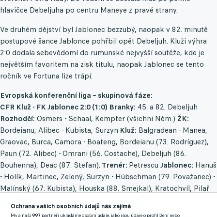
hlavičce Debeljuha po centru Maneye z pravé strany.
Ve druhém dějství byl Jablonec bezzubý, naopak v 82. minutě
postupové šance Jablonce pohřbil opět Debeljuh. Kluži výhra
2:0 dodala sebevědomí do rumunské nejvyšší soutěže, kde je
největším favoritem na zisk titulu, naopak Jablonec se tento
ročník ve Fortuna lize trápí.
Evropská konferenční liga – skupinová fáze:
CFR Kluž - FK Jablonec 2:0 (1:0) Branky:
45. a 82. Debeljuh
Rozhodčí:
Osmers - Schaal, Kempter (všichni Něm.)
ŽK:
Bordeianu, Alibec - Kubista, Surzyn
Kluž:
Balgradean - Manea,
Graovac, Burca, Camora - Boateng, Bordeianu (73. Rodríguez),
Paun (72. Alibec) - Omrani (56. Costache), Debeljuh (86.
Bouhenna), Deac (87. Stefan).
Trenér:
Petrescu
Jablonec:
Hanuš
- Holík, Martinec, Zelený, Surzyn - Hübschman (79. Považanec) -
Malínský (67. Kubista), Houska (88. Smejkal), Kratochvíl, Pilař
(88. Vaníček) - Čvančara (68. Doležal).
Trenér:
Rada
Ochrana vašich osobních údajů nás zajímá
My a naši
997
partneři ukládáme osobní údaje, jako jsou údaje o prohlížení nebo