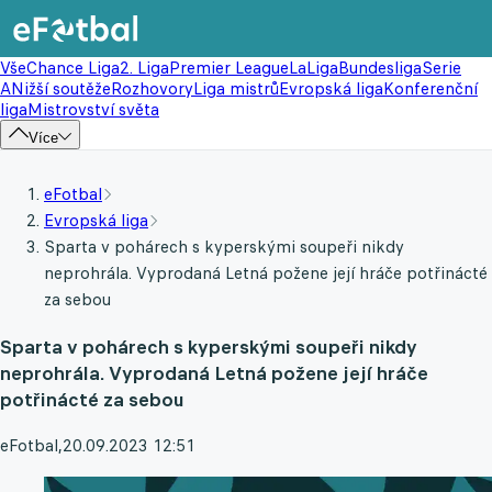
Vše
Chance Liga
2. Liga
Premier League
LaLiga
Bundesliga
Serie
A
Nižší soutěže
Rozhovory
Liga mistrů
Evropská liga
Konferenční
liga
Mistrovství světa
Více
eFotbal
Evropská liga
Sparta v pohárech s kyperskými soupeři nikdy
neprohrála. Vyprodaná Letná požene její hráče potřinácté
za sebou
Sparta v pohárech s kyperskými soupeři nikdy
neprohrála. Vyprodaná Letná požene její hráče
potřinácté za sebou
eFotbal
,
20.09.2023 12:51