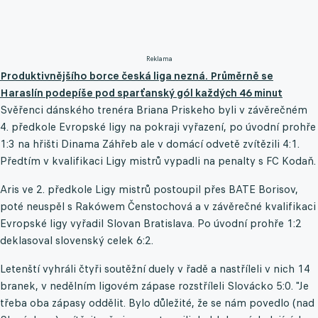
Reklama
Produktivnějšího borce česká liga nezná. Průměrně se
Haraslín podepíše pod sparťanský gól každých 46 minut
Svěřenci dánského trenéra Briana Priskeho byli v závěrečném
4. předkole Evropské ligy na pokraji vyřazení, po úvodní prohře
1:3 na hřišti Dinama Záhřeb ale v domácí odvetě zvítězili 4:1.
Předtím v kvalifikaci Ligy mistrů vypadli na penalty s FC Kodaň.
Aris ve 2. předkole Ligy mistrů postoupil přes BATE Borisov,
poté neuspěl s Rakówem Čenstochová a v závěrečné kvalifikaci
Evropské ligy vyřadil Slovan Bratislava. Po úvodní prohře 1:2
deklasoval slovenský celek 6:2.
Letenští vyhráli čtyři soutěžní duely v řadě a nastříleli v nich 14
branek, v nedělním ligovém zápase rozstříleli Slovácko 5:0. "Je
třeba oba zápasy oddělit. Bylo důležité, že se nám povedlo (nad