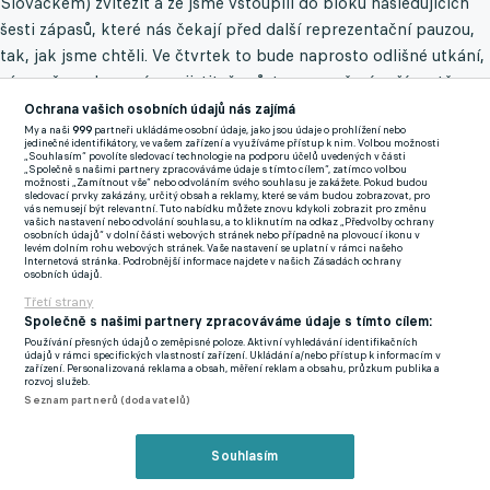
Slováckem) zvítězit a že jsme vstoupili do bloku následujících
šesti zápasů, které nás čekají před další reprezentační pauzou,
tak, jak jsme chtěli. Ve čtvrtek to bude naprosto odlišné utkání,
zároveň se ale musíme ujistit, že zůstaneme věrní naší cestě a
našim herním principům," řekl Priske na tiskové konferenci po
Ochrana vašich osobních údajů nás zajímá
My a naši
999
partneři ukládáme osobní údaje, jako jsou údaje o prohlížení nebo
utkání se Slováckem.
jedinečné identifikátory, ve vašem zařízení a využíváme přístup k nim. Volbou možnosti
„Souhlasím“ povolíte sledovací technologie na podporu účelů uvedených v části
„Společně s našimi partnery zpracováváme údaje s tímto cílem“, zatímco volbou
Předpokládané sestavy:
možnosti „Zamítnout vše“ nebo odvoláním svého souhlasu je zakážete. Pokud budou
sledovací prvky zakázány, určitý obsah a reklamy, které se vám budou zobrazovat, pro
vás nemusejí být relevantní. Tuto nabídku můžete znovu kdykoli zobrazit pro změnu
Sparta:
Vindahl - Sörensen, Panák, Krejčí - Wiesner, Kairinen,
vašich nastavení nebo odvolání souhlasu, a to kliknutím na odkaz „Předvolby ochrany
osobních údajů“ v dolní části webových stránek nebo případně na plovoucí ikonu v
Sadílek, Ryneš - Birmančevič, Haraslín - Kuchta.
levém dolním rohu webových stránek. Vaše nastavení se uplatní v rámci našeho
Internetová stránka. Podrobnější informace najdete v našich Zásadách ochrany
osobních údajů.
Aris:
Vaná - Sané, Brorsson, Uroševič, Caju - Babicka, Struski,
Třetí strany
Brown, Montnor - Gomis, Kokorin.
Společně s našimi partnery zpracováváme údaje s tímto cílem:
Používání přesných údajů o zeměpisné poloze. Aktivní vyhledávání identifikačních
údajů v rámci specifických vlastností zařízení. Ukládání a/nebo přístup k informacím v
Pro Spartu půjde zároveň o generálku na nedělní ligové derby
zařízení. Personalizovaná reklama a obsah, měření reklam a obsahu, průzkum publika a
rozvoj služeb.
na hřišti Slavie. "Soustředíme se vždy jen na další zápas.
Seznam partnerů (dodavatelů)
Všechny nadcházející zápasy budou těžké, na všechny se dobře
připravíme," uvedl záložník Tomáš Wiesner.
Souhlasím
Pražané v dosavadních šesti pohárových utkáních s kyperskými