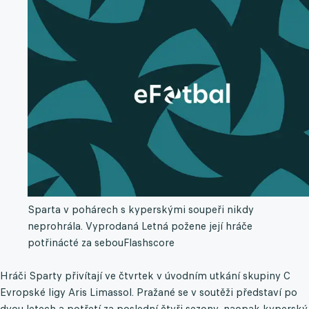
Sparta v pohárech s kyperskými soupeři nikdy
neprohrála. Vyprodaná Letná požene její hráče
potřinácté za sebou
Flashscore
Hráči Sparty přivítají ve čtvrtek v úvodním utkání skupiny C
Evropské ligy Aris Limassol. Pražané se v soutěži představí po
dvou letech a potřetí za poslední čtyři sezony, naopak kyperský