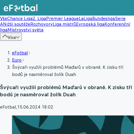
Vše
Chance Liga
2. Liga
Premier League
LaLiga
Bundesliga
Serie
A
Nižší soutěže
Rozhovory
Liga mistrů
Evropská liga
Konferenční
liga
Mistrovství světa
Více
eFotbal
Euro
Švýcaři využili problémů Maďarů v obraně. K zisku tří
bodů je nasměroval žolík Duah
Švýcaři využili problémů Maďarů v obraně. K zisku tří
bodů je nasměroval žolík Duah
eFotbal
,
15.06.2024 18:02