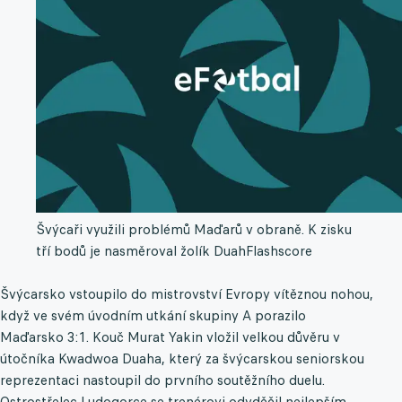
Švýcaři využili problémů Maďarů v obraně. K zisku
tří bodů je nasměroval žolík Duah
Flashscore
Švýcarsko vstoupilo do mistrovství Evropy vítěznou nohou,
když ve svém úvodním utkání skupiny A porazilo
Maďarsko 3:1. Kouč Murat Yakin vložil velkou důvěru v
útočníka Kwadwoa Duaha, který za švýcarskou seniorskou
reprezentaci nastoupil do prvního soutěžního duelu.
Ostrostřelec Ludogorce se trenérovi odvděčil nejlepším