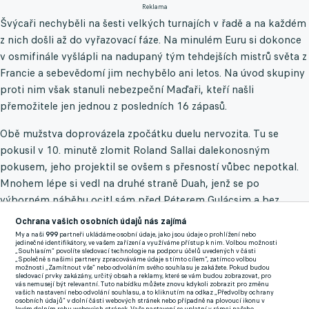
Reklama
Švýcaři nechyběli na šesti velkých turnajích v řadě a na každém
z nich došli až do vyřazovací fáze. Na minulém Euru si dokonce
v osmifinále vyšlápli na nadupaný tým tehdejších mistrů světa z
Francie a sebevědomí jim nechybělo ani letos. Na úvod skupiny
proti nim však stanuli nebezpeční Maďaři, kteří našli
přemožitele jen jednou z posledních 16 zápasů.
Obě mužstva doprovázela zpočátku duelu nervozita. Tu se
pokusil v 10. minutě zlomit Roland Sallai dalekonosným
pokusem, jeho projektil se ovšem s přesností vůbec nepotkal.
Mnohem lépe si vedl na druhé straně Duah, jenž se po
výborném náběhu ocitl sám před Péterem Gulácsim a bez
problému jej prostřelil. V obdobné situaci se ocitl Rubén Vargas
Ochrana vašich osobních údajů nás zajímá
po chybné rozehrávce soupeře, avšak tváří v tvář maďarskému
My a naši
999
partneři ukládáme osobní údaje, jako jsou údaje o prohlížení nebo
jedinečné identifikátory, ve vašem zařízení a využíváme přístup k nim. Volbou možnosti
gólmanovi neuspěl. V závěru se Magyarok pokusili o vyrovnání
„Souhlasím“ povolíte sledovací technologie na podporu účelů uvedených v části
„Společně s našimi partnery zpracováváme údaje s tímto cílem“, zatímco volbou
při standardní situaci, nicméně hlavička Williho Orbána
možnosti „Zamítnout vše“ nebo odvoláním svého souhlasu je zakážete. Pokud budou
sledovací prvky zakázány, určitý obsah a reklamy, které se vám budou zobrazovat, pro
nemohla Yanna Sommera ohrozit. A tak znovu udeřili Švýcaři.
vás nemusejí být relevantní. Tuto nabídku můžete znovu kdykoli zobrazit pro změnu
vašich nastavení nebo odvolání souhlasu, a to kliknutím na odkaz „Předvolby ochrany
Aktivní Aebischer vypálil zpoza vápna a jeho pokus zapadl
osobních údajů“ v dolní části webových stránek nebo případně na plovoucí ikonu v