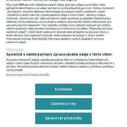
My a naši
999
partneři ukládáme osobní údaje, jako jsou údaje o prohlížení nebo
FlashFutbal (SK)
jedinečné identifikátory, ve vašem zařízení a využíváme přístup k nim. Volbou možnosti
„Souhlasím“ povolíte sledovací technologie na podporu účelů uvedených v části
„Společně s našimi partnery zpracováváme údaje s tímto cílem“, zatímco volbou
Tenisportal.cz
možnosti „Zamítnout vše“ nebo odvoláním svého souhlasu je zakážete. Pokud budou
sledovací prvky zakázány, určitý obsah a reklamy, které se vám budou zobrazovat, pro
Tenisové zprávy
vás nemusejí být relevantní. Tuto nabídku můžete znovu kdykoli zobrazit pro změnu
vašich nastavení nebo odvolání souhlasu, a to kliknutím na odkaz „Předvolby ochrany
na Livesportu
osobních údajů“ v dolní části webových stránek nebo případně na plovoucí ikonu v
levém dolním rohu webových stránek. Vaše nastavení se uplatní v rámci našeho
Internetová stránka. Podrobnější informace najdete v našich Zásadách ochrany
osobních údajů.
Třetí strany
Společně s našimi partnery zpracováváme údaje s tímto cílem:
Používání přesných údajů o zeměpisné poloze. Aktivní vyhledávání identifikačních
Podmínky užití
GDPR a žurnalistika
údajů v rámci specifických vlastností zařízení. Ukládání a/nebo přístup k informacím v
zařízení. Personalizovaná reklama a obsah, měření reklam a obsahu, průzkum publika a
Zásady ochrany osobních údajů
Doporučené stránky
rozvoj služeb.
Seznam partnerů (dodavatelů)
Třetí strany
Tiráž
Souhlasím
© eFotbal
2026
Zamítnout vše
Spravovat předvolby
Reklama