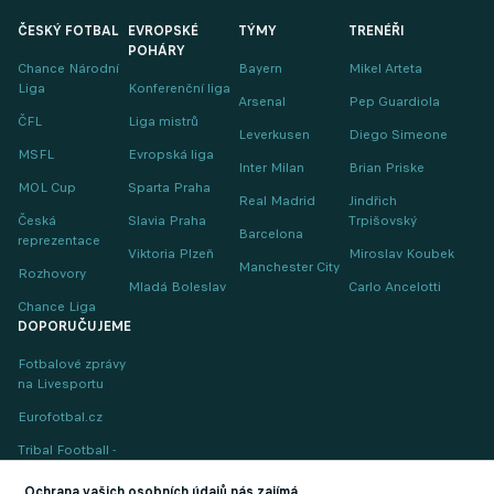
ČESKÝ FOTBAL
EVROPSKÉ
TÝMY
TRENÉŘI
POHÁRY
Chance Národní
Bayern
Mikel Arteta
Liga
Konferenční liga
Arsenal
Pep Guardiola
ČFL
Liga mistrů
Leverkusen
Diego Simeone
MSFL
Evropská liga
Inter Milan
Brian Priske
MOL Cup
Sparta Praha
Real Madrid
Jindřich
Česká
Slavia Praha
Trpišovský
Barcelona
reprezentace
Viktoria Plzeň
Miroslav Koubek
Manchester City
Rozhovory
Mladá Boleslav
Carlo Ancelotti
Chance Liga
DOPORUČUJEME
Fotbalové zprávy
na Livesportu
Eurofotbal.cz
Tribal Football -
Football News
(EN)
Ochrana vašich osobních údajů nás zajímá