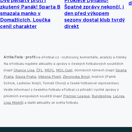
Dvě penalty proti i
Prokleté Dynamo!
d
zkušený Panák! Sparta B
Špatné zprávy nekončí, i
smazala manko v
den před výkopem
Domažlicích, Loučka
sezony dostal klub tvrdý
cenil charakter
direkt
Attila Fiola - profil
na eFotbal.cz - rozhovory, komentáře, analýzy a články.
Na eFotbalu najdete aktuality a zprávy o českých fotbalových soutěžích
(např.
Chance Liga
,
ČFL
,
MSFL
,
MOL Cup
), domácích týmech (např.
Sparta
Praha
,
Slavia Praha
,
Viktoria Plzeň
,
Zbrojovka Brno
), hráčích (Patrik
Schick, Ladislav Krejčí, Tomáš Chorý) a české fotbalové reprezentaci.
Vedle informací z českého fotbalu eFotbal.cz přináší i rychlé zprávy z
předních evropských soutěží (např.
Premier League
,
Bundesliga
,
LaLiga
,
Liga Mistrů
) a další aktuality ze světa fotbalu.