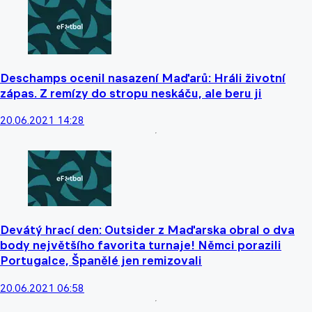
Deschamps ocenil nasazení Maďarů: Hráli životní
zápas. Z remízy do stropu neskáču, ale beru ji
20.06.2021 14:28
Devátý hrací den: Outsider z Maďarska obral o dva
body největšího favorita turnaje! Němci porazili
Portugalce, Španělé jen remizovali
20.06.2021 06:58