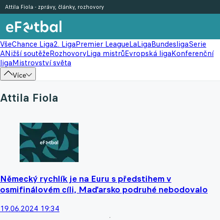
Attila Fiola - zprávy, články, rozhovory
Vše
Chance Liga
2. Liga
Premier League
LaLiga
Bundesliga
Serie
A
Nižší soutěže
Rozhovory
Liga mistrů
Evropská liga
Konferenční
liga
Mistrovství světa
Více
Attila Fiola
Německý rychlík je na Euru s předstihem v
osmifinálovém cíli, Maďarsko podruhé nebodovalo
19.06.2024 19:34