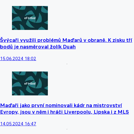
Švýcaři využili problémů Maďarů v obraně. K zisku tří
bodů je nasměroval žolík Duah
15.06.2024 18:02
Maďaři jako první nominovali kádr na mistrovství
Evropy, jsou v něm i hráči Liverpoolu, Lipska i z MLS
14.05.2024 16:47