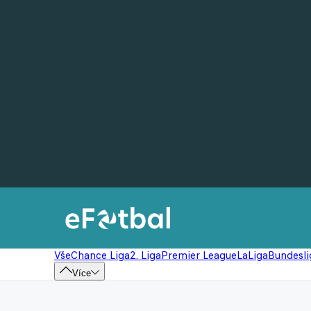
Vše
Chance Liga
2. Liga
Premier League
LaLiga
Bundesli
Více