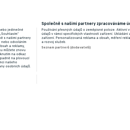
Společně s našimi partnery zpracováváme úd
 nebo jedinečné
Používání přesných údajů o zeměpisné poloze. Aktivní v
 „Souhlasím“
údajů v rámci specifických vlastností zařízení. Ukládání 
ě s našimi partnery
zařízení. Personalizovaná reklama a obsah, měření rek
“ nebo odvoláním
a rozvoj služeb.
obsah a reklamy,
Seznam partnerů (dodavatelů)
dku můžete znovu
liknutím na odkaz
ípadně na plovoucí
ámci našeho
any osobních údajů.