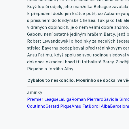
Když lupiči odjeli, jeho manželka Behague zavolala 
k přepadení došlo jen krátce poté, co Aubameyan
s přesunem do londýnské Chelsea. Tak jako tak ale 
v drahých doplňcích, je o něm velmi dobře známo, 
Gabonu není ostatně jediným hráčem Barcy, jenž b
Robert Lewandowski o hodinky za necelých šedesát t
střelec Bayernu podepisoval před tréninkovým cen
Ansu Fatimu, když spolu se svou rodinou sledoval 
dokonce okradeni hned tři fotbalisté Barcy. Zloději
Piqueho a Jordiho Alby.
Dybalou to neskončilo. Mourinho se dočkal ve věčn
Zmínky
Premier League
LaLiga
Roman Pierrard
Saviola Sim
Coutinho
Gerard Pique
Ansu Fati
Jordi Alba
Barcelon