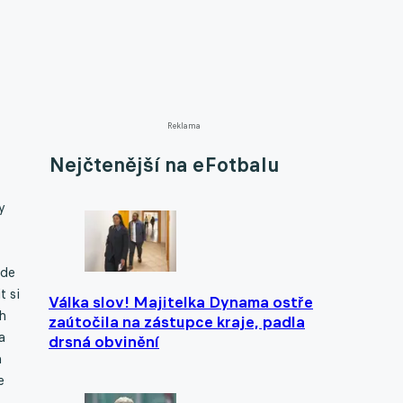
Reklama
Nejčtenější na eFotbalu
y
jde
t si
Válka slov! Majitelka Dynama ostře
h
zaútočila na zástupce kraje, padla
a
drsná obvinění
a
e