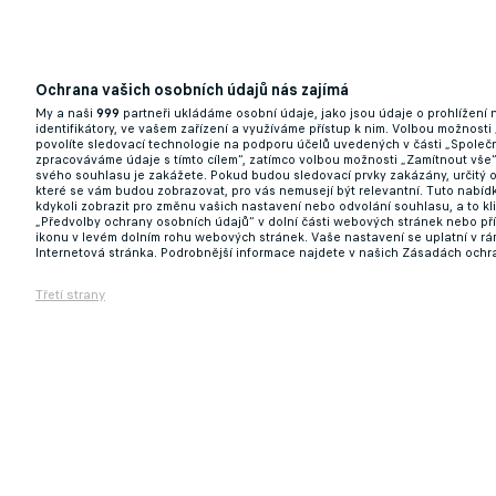
Ochrana vašich osobních údajů nás zajímá
My a naši
999
partneři ukládáme osobní údaje, jako jsou údaje o prohlížení
identifikátory, ve vašem zařízení a využíváme přístup k nim. Volbou možnosti
povolíte sledovací technologie na podporu účelů uvedených v části „Společn
zpracováváme údaje s tímto cílem“, zatímco volbou možnosti „Zamítnout vše
svého souhlasu je zakážete. Pokud budou sledovací prvky zakázány, určitý 
které se vám budou zobrazovat, pro vás nemusejí být relevantní. Tuto nabí
kdykoli zobrazit pro změnu vašich nastavení nebo odvolání souhlasu, a to k
„Předvolby ochrany osobních údajů“ v dolní části webových stránek nebo př
ikonu v levém dolním rohu webových stránek. Vaše nastavení se uplatní v r
Internetová stránka. Podrobnější informace najdete v našich Zásadách ochr
Třetí strany