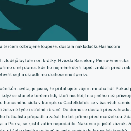
la terčem ozbrojené loupeže, dostala nakládačku
Flashscore
ch zlodějů byl ale i on krátký. Hvězdu Barcelony Pierra-Emericka
římo u něj doma, kde ho nejméně čtyři lupiči zmlátili před zrak
tevřít sejf a ukradli mu drahocenné šperky.
očníkům světa, je jasné, že přitahujete zájem mnoha lidí. Pokud 
když se stanete terčem lidí, kteří nechtějí nic jiného než přisvoji
o honosného sídla v komplexu Castelldefels se v časných ranníc
i železné tyče i střelné zbraně. Do domu se dostali přes zahradu 
ého fotbalistu přepadli a začali ho bít přímo před manželkou. Zd
tys a Pierra, se zjistit zatím nepodařilo. Nakonec je ještě zázrak, ž
ato přišel o desítky milionů investovaných do luxusních šperků.