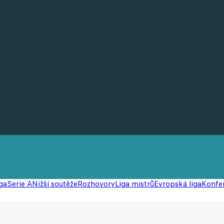
ga
Serie A
Nižší soutěže
Rozhovory
Liga mistrů
Evropská liga
Konfer