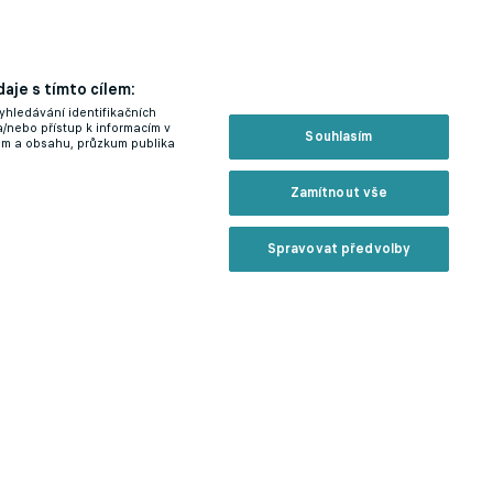
aje s tímto cílem:
yhledávání identifikačních
a/nebo přístup k informacím v
Souhlasím
lam a obsahu, průzkum publika
Zamítnout vše
Spravovat předvolby