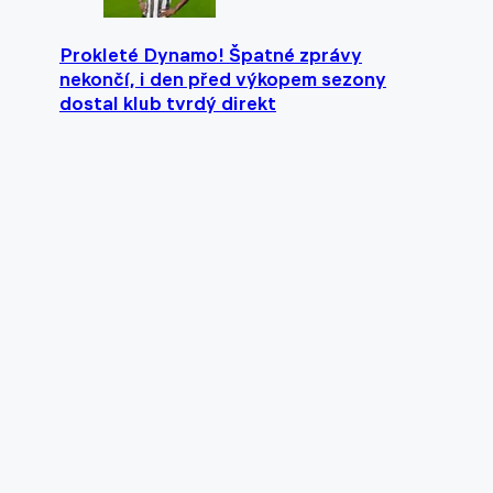
Prokleté Dynamo! Špatné zprávy
nekončí, i den před výkopem sezony
dostal klub tvrdý direkt