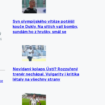
Syn olympijského vítěze potěšil
kouče Dukly. Na sítích valí bomby,
sundám ho z hrušky, smál se
ý
i
Nevídaný kolaps Ústí? Rozzuřený
trenér nechápal. Vulgarity i kritika
létaly na všechny strany
pe