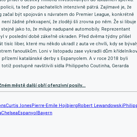
policii, ta teď po pachatelích intenzivně pátrá. Zajímavé je, že
g začal být spojován s návratem do Premier League, konkrétně
není žádné překvapení, že zloději šli zrovna po něm. Že si libuje
stejně jako to, že miluje nadupané automobily. Reprezentant
yl v poslední době zákeřně okraden. Před dvěma týdny přišel
isíc liber, které mu někdo ukradl z auta ve chvíli, kdy se býval
trem fanouškům. Loni v listopadu zase vykradli dům křídelníkov
v přízemí katalánské derby s Espanyolem. A v roce 2018 byli
 totiž postupně navštívili sídla Philippeho Coutinha, Gerarda
ém městě další obří ofenzivní posily...
ons
Curtis Jones
Pierre-Emile Hojbjerg
Robert Lewandowski
Philip
a
Chelsea
Espanyol
Bayern