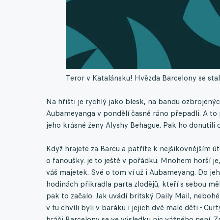
Teror v Katalánsku! Hvězda Barcelony se sta
Na hřišti je rychlý jako blesk, na bandu ozbrojený
Aubameyanga v pondělí časně ráno přepadli. A to p
jeho krásné ženy Alyshy Behague. Pak ho donutili o
Když hrajete za Barcu a patříte k nejšikovnějším út
o fanoušky. je to ještě v pořádku. Mnohem horší je, 
váš majetek. Své o tom ví už i Aubameyang. Do jeh
hodinách přikradla parta zlodějů, kteří s sebou měl
pak to začalo. Jak uvádí britský Daily Mail, neboh
v tu chvíli byli v baráku i jejich dvě malé děti - Cur
hráči Barcelony se ve výsledku nic vážného není. Z