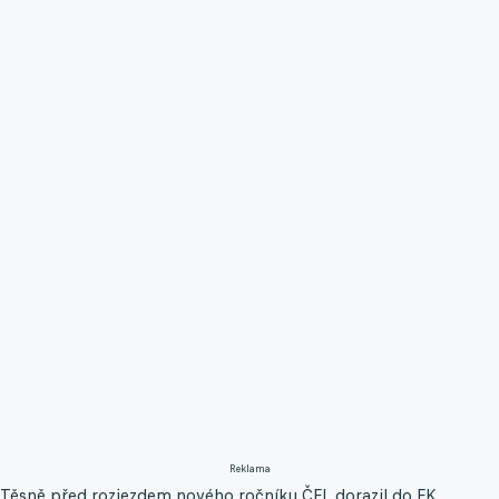
Reklama
Těsně před rozjezdem nového ročníku ČFL dorazil do FK