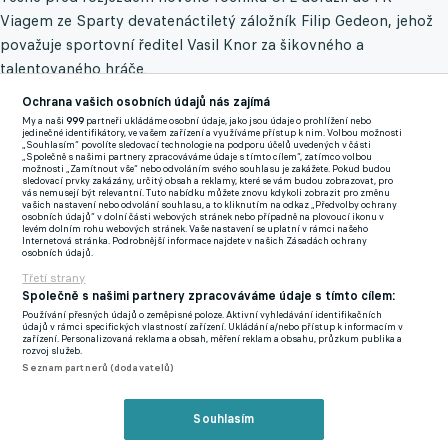
Viagem ze Sparty devatenáctiletý záložník Filip Gedeon, jehož
považuje sportovní ředitel Vasil Knor za šikovného a
talentovaného hráče.
Ochrana vašich osobních údajů nás zajímá
Po úspěšně zvládnutém prvním kole MOL Cupu ve Štětí a
My a naši
999
partneři ukládáme osobní údaje, jako jsou údaje o prohlížení nebo
prvních třech duelech soutěže, které Ústí drží se čtyřmi body na
jedinečné identifikátory, ve vašem zařízení a využíváme přístup k nim. Volbou možnosti
„Souhlasím“ povolíte sledovací technologie na podporu účelů uvedených v části
průběžné deváté pozici, pak dorazila ještě jedna nová tvář...
„Společně s našimi partnery zpracováváme údaje s tímto cílem“, zatímco volbou
možnosti „Zamítnout vše“ nebo odvoláním svého souhlasu je zakážete. Pokud budou
sledovací prvky zakázány, určitý obsah a reklamy, které se vám budou zobrazovat, pro
Sám ambiciózní klub, který by rád na konci ročníku zaťukal na
vás nemusejí být relevantní. Tuto nabídku můžete znovu kdykoli zobrazit pro změnu
vašich nastavení nebo odvolání souhlasu, a to kliknutím na odkaz „Předvolby ochrany
druholigové brány, označil onen příchod za "
přestupovou
osobních údajů“ v dolní části webových stránek nebo případně na plovoucí ikonu v
levém dolním rohu webových stránek. Vaše nastavení se uplatní v rámci našeho
bombu
".
Internetová stránka. Podrobnější informace najdete v našich Zásadách ochrany
osobních údajů.
Třetí strany
Ústecký dres bude nově oblékat Tomáš Kučera, který byl až do
Společně s našimi partnery zpracováváme údaje s tímto cílem:
minulé sezony stabilním členem kádru Teplic a letos v létě kvůli
Používání přesných údajů o zeměpisné poloze. Aktivní vyhledávání identifikačních
údajů v rámci specifických vlastností zařízení. Ukládání a/nebo přístup k informacím v
řadě koncertních povinností s rapovou formací 58G svou
zařízení. Personalizovaná reklama a obsah, měření reklam a obsahu, průzkum publika a
rozvoj služeb.
profesionální kariéru přerušil.
Seznam partnerů (dodavatelů)
Vzhledem k tomu, že má TK27 o víkendu koncert na
bratislavském festivalu Uprising, je však jeho případný start v
Souhlasím
nedělním duelu na půdě liberecké rezervy s otazníkem.