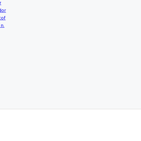
r
dor
tof
 n.