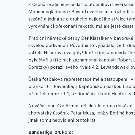
Z Čechů se ale nejvíce dařilo útočníkovi Leverkusenu
Mönchengladbach - Bayer Leverkusen a rozhodl tak 
sezóně a jedná se o druhého nejlepšího střelce týmu
vyrovnání či překonání rekordu má ale ještě deset
Tradiční německé derby Der Klassiker v bavorské
skvělou podívanou. Původně to vypadalo, že hrdino
vstřelil Neuerovi dva góly! Jenže tím kanonáda Do
byly čtyři a tři z nich zaznamenal kanonýr Robert L
Goretzky) porazil svého rivala 4:2, Lewandowski ov
Česká fotbalová reprezentace měla zastoupení i v 
brankář Jiří Pavlenka, s kapitánskou páskou tradi
přihlíželi remíze 1:1, az domácí se trefil Hector, z
Nováček soutěže Arminia Bielefeld doma dokázal u
chorvatský útočník Petar Musa, jenž v Berlíně host
jinak tomu nebylo ani tentokrát.
Bundesliga, 24. kolo: