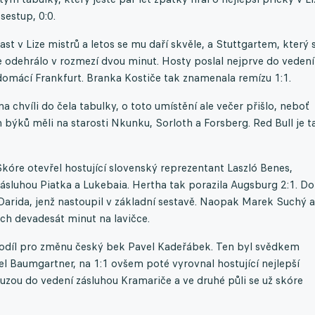
sestup, 0:0.
t v Lize mistrů a letos se mu daří skvěle, a Stuttgartem, který 
e odehrálo v rozmezí dvou minut. Hosty poslal nejprve do vedení
i domácí Frankfurt. Branka Kostiče tak znamenala remízu 1:1.
a chvíli do čela tabulky, o toto umístění ale večer přišlo, neboť
ýků měli na starosti Nkunku, Sorloth a Forsberg. Red Bull je t
kóre otevřel hostující slovenský reprezentant Laszló Benes,
 zásluhou Piatka a Lukebaia. Hertha tak porazila Augsburg 2:1. Do
 Darida, jenž nastoupil v základní sestavě. Naopak Marek Suchý a
h devadesát minut na lavičce.
odíl pro změnu český bek Pavel Kadeřábek. Ten byl svědkem
l Baumgartner, na 1:1 ovšem poté vyrovnal hostující nejlepší
uzou do vedení zásluhou Kramariče a ve druhé půli se už skóre