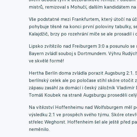
mistrů, remizoval s Mohučí, dalším kandidátem na 
Vše podstatné mezi Frankfurtem, který útočí na účas
pohybuje těsně na konci první poloviny tabulky, s
Kalajdžič, brzy po rozehrání míče se ale prosadil 
Lipsko zvítězilo nad Freiburgem 3:0 a posunulo se n
Bayern zvládl souboj s Dortmundem. Výhru Rudých b
ve skvělé formě!
Hertha Berlín doma zvládla porazit Augsburg 2:1. S
berlínský celek ale po poločase stihl skóre otočit
zápasu zasáhl za domácí i český záložník Vladimír
Tomáš Koubek na straně Augsburgu proseděli celýc
Na vítězství Hoffenheimu nad Wolfsburgem měl p
výsledku 2:1 ve prospěch svého týmu. Skóre otevře
střelec Weghorst. Hoffenheim šel ale ještě před pa
neměnilo.