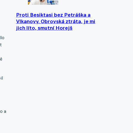
Proti Besiktasi bez Petráška a
Vlkanovy. Obrovská ztráta, je mi
jich líto, smutní Horejš
dlo
t
fě
il
o a