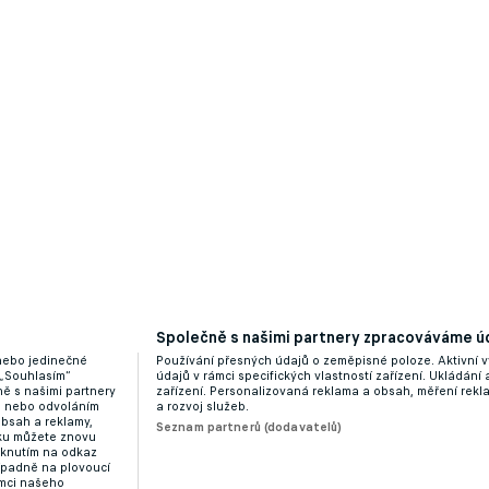
Společně s našimi partnery zpracováváme úd
 nebo jedinečné
Používání přesných údajů o zeměpisné poloze. Aktivní v
 „Souhlasím“
údajů v rámci specifických vlastností zařízení. Ukládání 
ě s našimi partnery
zařízení. Personalizovaná reklama a obsah, měření rek
“ nebo odvoláním
a rozvoj služeb.
obsah a reklamy,
Seznam partnerů (dodavatelů)
dku můžete znovu
liknutím na odkaz
ípadně na plovoucí
ámci našeho