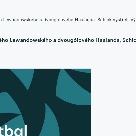
ého Lewandowského a dvougólového Haalanda, Schick vystřelil v
kového Lewandowského a dvougólového Haalanda, Schi