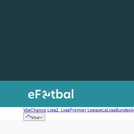
Vše
Chance Liga
2. Liga
Premier League
LaLiga
Bundesli
Více