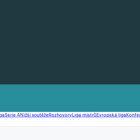
ga
Serie A
Nižší soutěže
Rozhovory
Liga mistrů
Evropská liga
Konfer