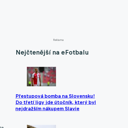
Reklama
Nejčtenější na eFotbalu
Přestupová bomba na Slovensku!
Do třetí ligy jde útočník, který byl
nejdražším nákupem Slavie
ze