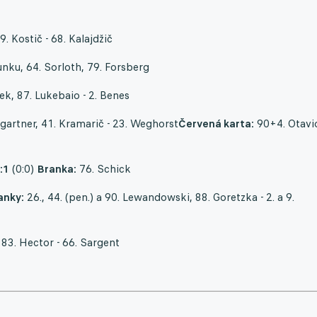
9. Kostič - 68. Kalajdžič
nku, 64. Sorloth, 79. Forsberg
ek, 87. Lukebaio - 2. Benes
artner, 41. Kramarič - 23. Weghorst
Červená karta:
90+4. Otavi
:1
(0:0)
Branka:
76. Schick
anky:
26., 44. (pen.) a 90. Lewandowski, 88. Goretzka - 2. a 9.
83. Hector - 66. Sargent