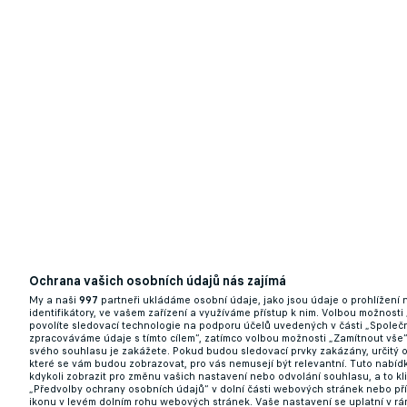
Ochrana vašich osobních údajů nás zajímá
My a naši
997
partneři ukládáme osobní údaje, jako jsou údaje o prohlížení
identifikátory, ve vašem zařízení a využíváme přístup k nim. Volbou možnosti
povolíte sledovací technologie na podporu účelů uvedených v části „Společn
zpracováváme údaje s tímto cílem“, zatímco volbou možnosti „Zamítnout vše
svého souhlasu je zakážete. Pokud budou sledovací prvky zakázány, určitý 
které se vám budou zobrazovat, pro vás nemusejí být relevantní. Tuto nabí
kdykoli zobrazit pro změnu vašich nastavení nebo odvolání souhlasu, a to k
„Předvolby ochrany osobních údajů“ v dolní části webových stránek nebo př
ikonu v levém dolním rohu webových stránek. Vaše nastavení se uplatní v r