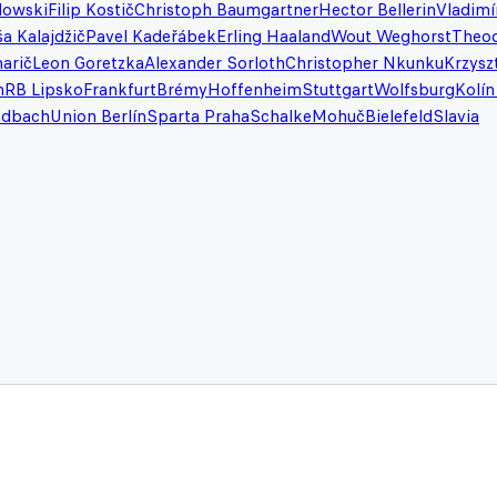
dowski
Filip Kostič
Christoph Baumgartner
Hector Bellerin
Vladimí
a Kalajdžič
Pavel Kadeřábek
Erling Haaland
Wout Weghorst
Theo
arič
Leon Goretzka
Alexander Sorloth
Christopher Nkunku
Krzysz
n
RB Lipsko
Frankfurt
Brémy
Hoffenheim
Stuttgart
Wolfsburg
Kolín
adbach
Union Berlín
Sparta Praha
Schalke
Mohuč
Bielefeld
Slavia