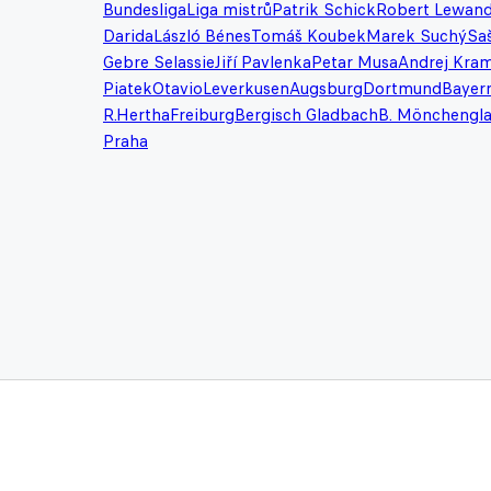
Bundesliga
Liga mistrů
Patrik Schick
Robert Lewan
Darida
László Bénes
Tomáš Koubek
Marek Suchý
Saš
Gebre Selassie
Jiří Pavlenka
Petar Musa
Andrej Kram
Piatek
Otavio
Leverkusen
Augsburg
Dortmund
Bayer
R.
Hertha
Freiburg
Bergisch Gladbach
B. Mönchengl
Praha