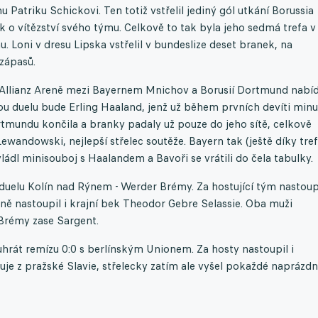
 Patriku Schickovi. Ten totiž vstřelil jediný gól utkání Borussia
o vítězství svého týmu. Celkově to tak byla jeho sedmá trefa v
. Loni v dresu Lipska vstřelil v bundeslize deset branek, na
 zápasů.
 Allianz Areně mezi Bayernem Mnichov a Borusií Dortmund nabí
u duelu bude Erling Haaland, jenž už během prvních devíti minu
rtmundu končila a branky padaly už pouze do jeho sítě, celkově
ewandowski, nejlepší střelec soutěže. Bayern tak (ještě díky tre
ládl minisouboj s Haalandem a Bavoři se vrátili do čela tabulky.
duelu Kolín nad Rýnem - Werder Brémy. Za hostující tým nastoup
čně nastoupil i krajní bek Theodor Gebre Selassie. Oba muži
a Brémy zase Sargent.
hrát remízu 0:0 s berlínským Unionem. Za hosty nastoupil i
uje z pražské Slavie, střelecky zatím ale vyšel pokaždé naprázdn