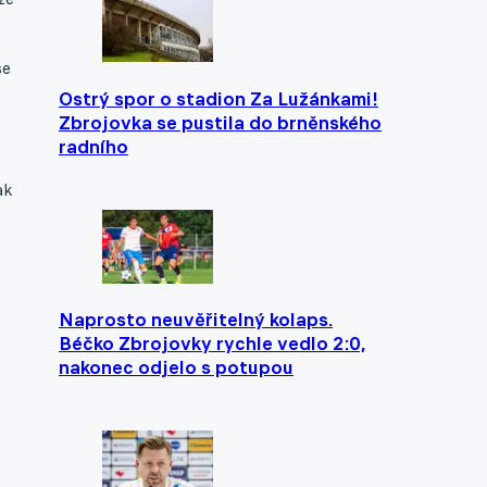
se
Ostrý spor o stadion Za Lužánkami!
Zbrojovka se pustila do brněnského
radního
ak
Naprosto neuvěřitelný kolaps.
Béčko Zbrojovky rychle vedlo 2:0,
nakonec odjelo s potupou