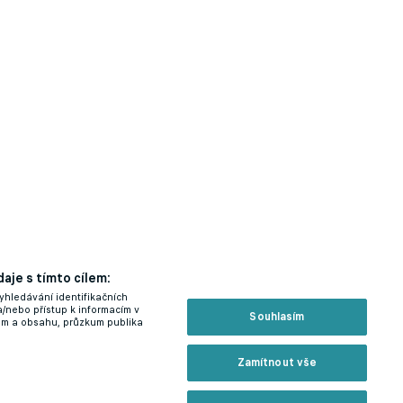
aje s tímto cílem:
yhledávání identifikačních
a/nebo přístup k informacím v
Souhlasím
lam a obsahu, průzkum publika
Zamítnout vše