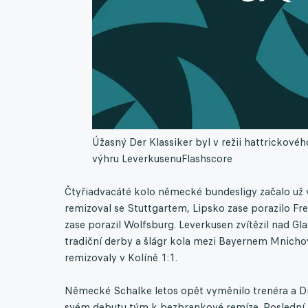
Úžasný Der Klassiker byl v režii hattrickov
výhru Leverkusenu
Flashscore
Čtyřiadvacáté kolo německé bundesligy začalo už
remizoval se Stuttgartem, Lipsko zase porazilo Fr
zase porazil Wolfsburg. Leverkusen zvítězil nad G
tradiční derby a šlágr kola mezi Bayernem Mnicho
remizovaly v Kolíně 1:1.
Německé Schalke letos opět vyměnilo trenéra a D
svém debutu tým k bezbrankové remíze. Poslední tým