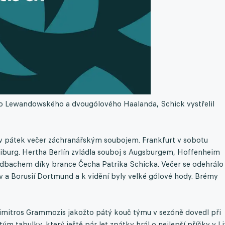
ého Lewandowského a dvougólového Haalanda, Schick vystřelil
 v pátek večer záchranářským soubojem. Frankfurt v sobotu
eiburg. Hertha Berlín zvládla souboj s Augsburgem, Hoffenheim
ladbachem díky brance Čecha Patrika Schicka. Večer se odehrálo
v a Borusií Dortmund a k vidění byly velké gólové hody. Brémy
imitros Grammozis jakožto pátý kouč týmu v sezóně dovedl při
 tabulky, který ještě pár let zpátky hrál o nejlepší příčky v Li