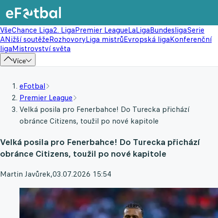
Vše
Chance Liga
2. Liga
Premier League
LaLiga
Bundesliga
Serie
A
Nižší soutěže
Rozhovory
Liga mistrů
Evropská liga
Konferenční
liga
Mistrovství světa
Více
eFotbal
Premier League
Velká posila pro Fenerbahce! Do Turecka přichází
obránce Citizens, toužil po nové kapitole
Velká posila pro Fenerbahce! Do Turecka přichází
obránce Citizens, toužil po nové kapitole
Martin Javůrek
,
03.07.2026 15:54