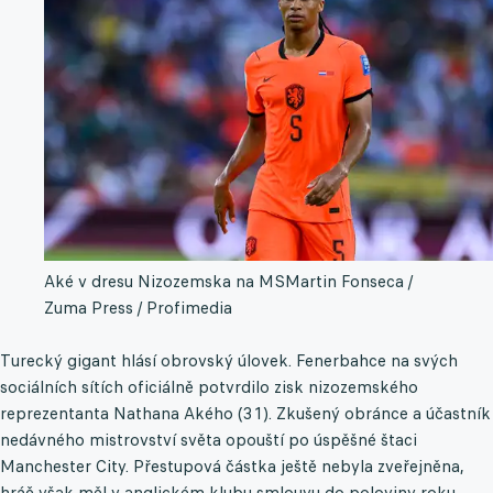
Aké v dresu Nizozemska na MS
Martin Fonseca /
Zuma Press / Profimedia
Turecký gigant hlásí obrovský úlovek. Fenerbahce na svých
sociálních sítích oficiálně potvrdilo zisk nizozemského
reprezentanta Nathana Akého (31). Zkušený obránce a účastník
nedávného mistrovství světa opouští po úspěšné štaci
Manchester City. Přestupová částka ještě nebyla zveřejněna,
hráč však měl v anglickém klubu smlouvu do poloviny roku