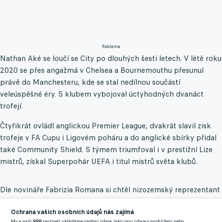
Reklama
Nathan Aké se loučí se City po dlouhých šesti letech. V létě roku
2020 se přes angažmá v Chelsea a Bournemouthu přesunul
právě do Manchesteru, kde se stal nedílnou součástí
veleúspěšné éry. S klubem vybojoval úctyhodných dvanáct
trofejí.
Čtyřikrát ovládl anglickou Premier League, dvakrát slavil zisk
trofeje v FA Cupu i Ligovém poháru a do anglické sbírky přidal
také Community Shield. S týmem triumfoval i v prestižní Lize
mistrů, získal Superpohár UEFA i titul mistrů světa klubů.
Dle novináře Fabrizia Romana si chtěl nizozemský reprezentant
po dlouhých letech u Citizens vyzkoušet novou kapitolu a
Ochrana vašich osobních údajů nás zajímá
dohodl se na podmínkách s tureckým klubem.
My a naši
999
partneři ukládáme osobní údaje, jako jsou údaje o prohlížení nebo