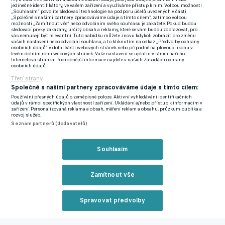
jedinečné identifikátory, ve vašem zařízení a využíváme přístup k nim. Volbou možnosti
„Náš klub dosáhl dohody s Nathanem Akém a podepsal s ním
„Souhlasím“ povolíte sledovací technologie na podporu účelů uvedených v části
„Společně s našimi partnery zpracováváme údaje s tímto cílem“, zatímco volbou
smlouvu.
Po vyřízení nezbytných formalit a povolení se připojí
možnosti „Zamítnout vše“ nebo odvoláním svého souhlasu je zakážete. Pokud budou
sledovací prvky zakázány, určitý obsah a reklamy, které se vám budou zobrazovat, pro
k našemu týmu v rakouském kempu,
“ potvrdilo Fenerbahce v
vás nemusejí být relevantní. Tuto nabídku můžete znovu kdykoli zobrazit pro změnu
vašich nastavení nebo odvolání souhlasu, a to kliknutím na odkaz „Předvolby ochrany
oficiálním prohlášení.
osobních údajů“ v dolní části webových stránek nebo případně na plovoucí ikonu v
levém dolním rohu webových stránek. Vaše nastavení se uplatní v rámci našeho
Internetová stránka. Podrobnější informace najdete v našich Zásadách ochrany
osobních údajů.
Na soustředění ho přivítá početná nizozemská enkláva. V kádru
Třetí strany
totiž působí jeho krajané Jayden Oosterwolde a Anthony
Společně s našimi partnery zpracováváme údaje s tímto cílem:
Musaba, přičemž pozici asistenta trenéra zastává nizozemská
Používání přesných údajů o zeměpisné poloze. Aktivní vyhledávání identifikačních
fotbalová legenda Dirk Kuijt.
údajů v rámci specifických vlastností zařízení. Ukládání a/nebo přístup k informacím v
zařízení. Personalizovaná reklama a obsah, měření reklam a obsahu, průzkum publika a
rozvoj služeb.
PŘESTUPY ONLINE
Seznam partnerů (dodavatelů)
Souhlasím
Zmínky
Premier League
Manchester City
Fenerbahce
Nathan Ake
Zamítnout vše
Související články
Spravovat předvolby
Reklama