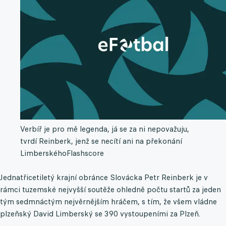
Verbíř je pro mě legenda, já se za ni nepovažuju,
tvrdí Reinberk, jenž se necítí ani na překonání
Limberského
Flashscore
Jednatřicetiletý krajní obránce Slovácka Petr Reinberk je v
rámci tuzemské nejvyšší soutěže ohledně počtu startů za jeden
tým sedmnáctým nejvěrnějším hráčem, s tím, že všem vládne
plzeňský David Limberský se 390 vystoupeními za Plzeň.