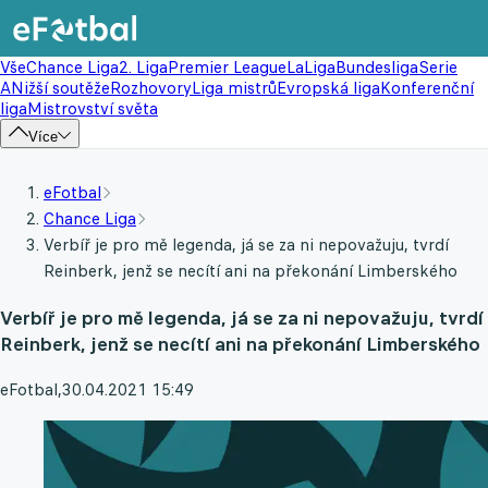
Vše
Chance Liga
2. Liga
Premier League
LaLiga
Bundesliga
Serie
A
Nižší soutěže
Rozhovory
Liga mistrů
Evropská liga
Konferenční
liga
Mistrovství světa
Více
eFotbal
Chance Liga
Verbíř je pro mě legenda, já se za ni nepovažuju, tvrdí
Reinberk, jenž se necítí ani na překonání Limberského
Verbíř je pro mě legenda, já se za ni nepovažuju, tvrdí
Reinberk, jenž se necítí ani na překonání Limberského
eFotbal
,
30.04.2021 15:49