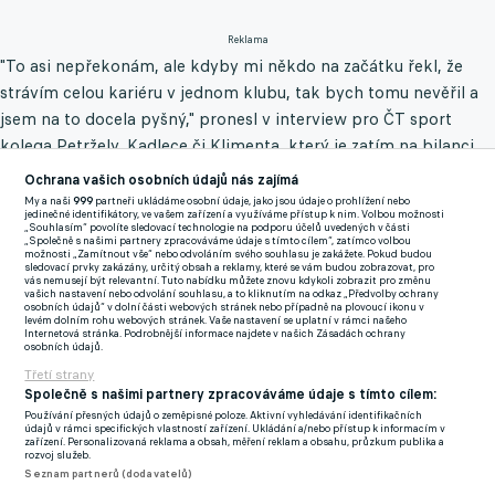
Reklama
"To asi nepřekonám, ale kdyby mi někdo na začátku řekl, že
strávím celou kariéru v jednom klubu, tak bych tomu nevěřil a
jsem na to docela pyšný," pronesl v interview pro ČT sport
kolega Petržely, Kadlece či Klimenta, který je zatím na bilanci
242 zápasů.
Ochrana vašich osobních údajů nás zajímá
My a naši
999
partneři ukládáme osobní údaje, jako jsou údaje o prohlížení nebo
Mezi fotbality, kteří operovali v první lize jen v rámci jediného
jedinečné identifikátory, ve vašem zařízení a využíváme přístup k nim. Volbou možnosti
„Souhlasím“ povolíte sledovací technologie na podporu účelů uvedených v části
klubu, je ale už šestý. V dotyčném žebříčku kraluje teplický
„Společně s našimi partnery zpracováváme údaje s tímto cílem“, zatímco volbou
možnosti „Zamítnout vše“ nebo odvoláním svého souhlasu je zakážete. Pokud budou
Pavel Verbíř se 379 duely ze severočeské Skláře. "Legendy vidím
sledovací prvky zakázány, určitý obsah a reklamy, které se vám budou zobrazovat, pro
vás nemusejí být relevantní. Tuto nabídku můžete znovu kdykoli zobrazit pro změnu
úplně někde jinde. Třeba Verbíř je pro mě legenda, já se za ni
vašich nastavení nebo odvolání souhlasu, a to kliknutím na odkaz „Předvolby ochrany
osobních údajů“ v dolní části webových stránek nebo případně na plovoucí ikonu v
nepovažuju," upozornila na stránkách ceskatelevize.cz opora
levém dolním rohu webových stránek. Vaše nastavení se uplatní v rámci našeho
Internetová stránka. Podrobnější informace najdete v našich Zásadách ochrany
Slovácka.
osobních údajů.
Třetí strany
Jak došlo k tomu, že zůstal věrný pouze jedné adrese? "Nabídky
Společně s našimi partnery zpracováváme údaje s tímto cílem:
byly, jedna i teď nedávno, ale prostě to nedopadlo a nelituji
Používání přesných údajů o zeměpisné poloze. Aktivní vyhledávání identifikačních
údajů v rámci specifických vlastností zařízení. Ukládání a/nebo přístup k informacím v
toho. Asi to tak mělo být a uvidíme, co bude dál. Celou kariéru v
zařízení. Personalizovaná reklama a obsah, měření reklam a obsahu, průzkum publika a
rozvoj služeb.
jednom klubu, to není obvyklé, ale já jsem to tak nikdy nebral.
Seznam partnerů (dodavatelů)