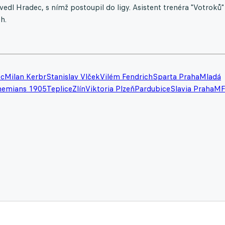
dl Hradec, s nímž postoupil do ligy. Asistent trenéra "Votroků"
h.
ec
Milan Kerbr
Stanislav Vlček
Vilém Fendrich
Sparta Praha
Mladá
hemians 1905
Teplice
Zlín
Viktoria Plzeň
Pardubice
Slavia Praha
MF