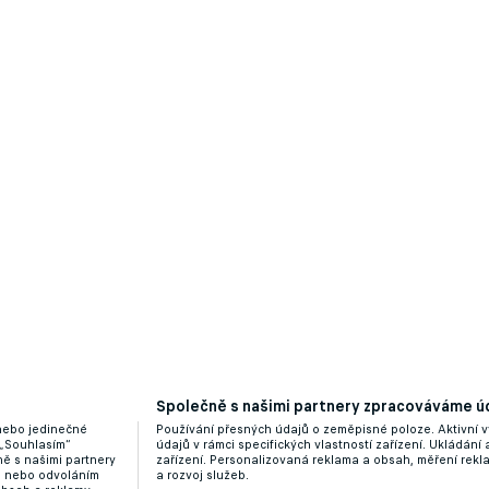
Společně s našimi partnery zpracováváme úd
 nebo jedinečné
Používání přesných údajů o zeměpisné poloze. Aktivní v
 „Souhlasím“
údajů v rámci specifických vlastností zařízení. Ukládání 
ě s našimi partnery
zařízení. Personalizovaná reklama a obsah, měření rek
“ nebo odvoláním
a rozvoj služeb.