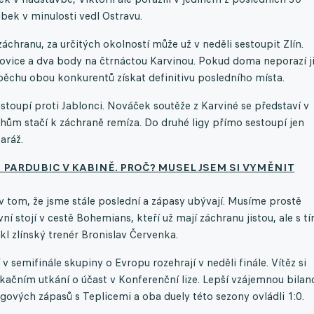
bek v minulosti vedl Ostravu.
áchranu, za určitých okolností může už v neděli sestoupit Zlín.
jovice a dva body na čtrnáctou Karvinou. Pokud doma neporazí j
chu obou konkurentů získat definitivu posledního místa.
astoupí proti Jablonci. Nováček soutěže z Karviné se představí v
hům stačí k záchraně remíza. Do druhé ligy přímo sestoupí jen
aráž.
 PARDUBIC V KABINĚ. PROČ? MUSEL JSEM SI VYMĚNIT
 v tom, že jsme stále poslední a zápasy ubývají. Musíme prostě
ní stojí v cestě Bohemians, kteří už mají záchranu jistou, ale s t
l zlínský trenér Bronislav Červenka.
semifinále skupiny o Evropu rozehrají v neděli finále. Vítěz si
kačním utkání o účast v Konferenční lize. Lepší vzájemnou bilan
 ligových zápasů s Teplicemi a oba duely této sezony ovládli 1:0.