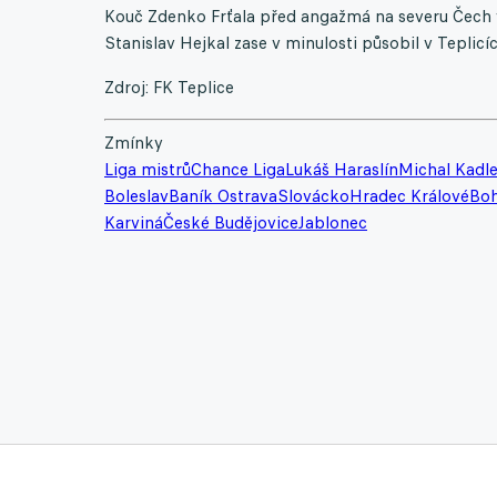
Kouč Zdenko Frťala před angažmá na severu Čech ve
Stanislav Hejkal zase v minulosti působil v Teplicíc
Zdroj: FK Teplice
Zmínky
Liga mistrů
Chance Liga
Lukáš Haraslín
Michal Kadl
Boleslav
Baník Ostrava
Slovácko
Hradec Králové
Bo
Karviná
České Budějovice
Jablonec