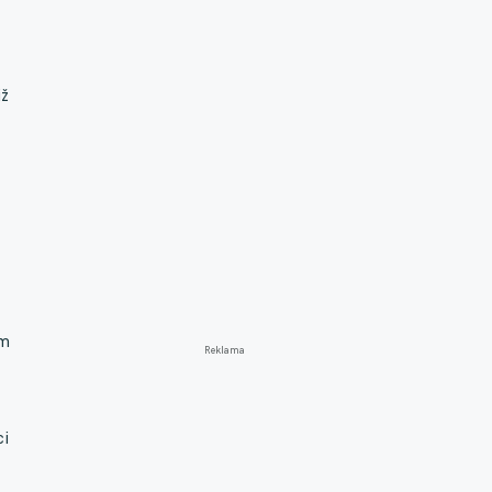
iž
ím
Reklama
ci