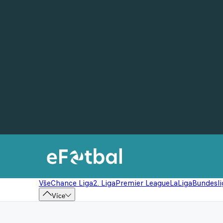
Vše
Chance Liga
2. Liga
Premier League
LaLiga
Bundesli
Více