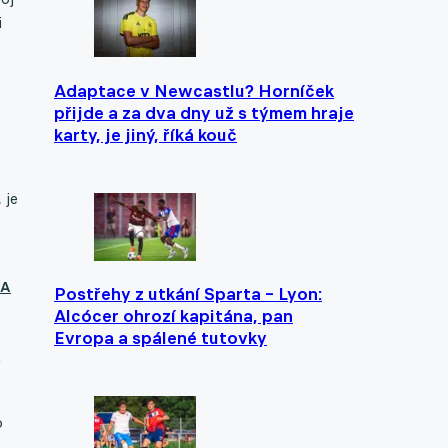
i
Adaptace v Newcastlu? Horníček
přijde a za dva dny už s týmem hraje
karty, je jiný, říká kouč
 je
NA
Postřehy z utkání Sparta – Lyon:
Alcócer ohrozí kapitána, pan
Evropa a spálené tutovky
a
o