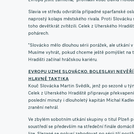
Slavia ve středu odvrátila případné sparťanské osl
naprostý kolaps městského rivala. Proti Slovácku s
toho devětkrát zvítězili. Celek z Uherského Hradiště
pohárech.
"Slovácko mělo dlouhou sérii porážek, ale utkání v 
Musíme vyhrát, pokud chceme ještě pomýšlet na titu
Hradišti začínal hráčskou kariéru.
EVROPU UZME SLOVÁCKO. BOLESLAVI NEVĚŘÍ
HLAVNĚ TAKTIKA
Kouč Slovácka Martin Svědík, jenž po sezoně u týmu
Celek z Uherského Hradiště připravuje překvapení
poslední minuty i dlouholetý kapitán Michal Kadle
zranění nehrál.
Ve zbylém sobotním utkání skupiny o titul Plzeň při
soustředí se především na středeční finále domácí
lize. Slezané se pokusí zabodovat po sérii tří porá