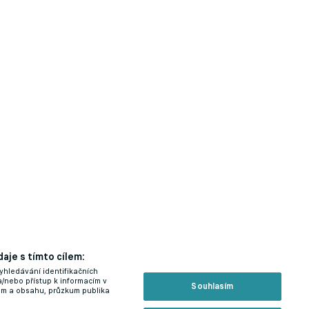
aje s tímto cílem:
yhledávání identifikačních
a/nebo přístup k informacím v
Souhlasím
lam a obsahu, průzkum publika