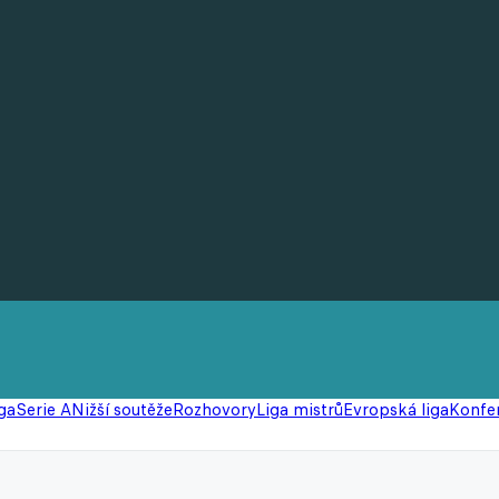
ga
Serie A
Nižší soutěže
Rozhovory
Liga mistrů
Evropská liga
Konfer