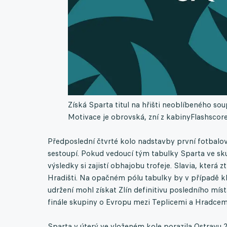
Získá Sparta titul na hřišti neoblíbeného sou
Motivace je obrovská, zní z kabiny
Flashscor
Předposlední čtvrté kolo nadstavby první fotbalo
sestoupí. Pokud vedoucí tým tabulky Sparta ve skup
výsledky si zajistí obhajobu trofeje. Slavia, která 
Hradišti. Na opačném pólu tabulky by v případě k
udržení mohl získat Zlín definitivu posledního mí
finále skupiny o Evropu mezi Teplicemi a Hradcem
Sparta v úterý ve vloženém kole porazila Ostravu 