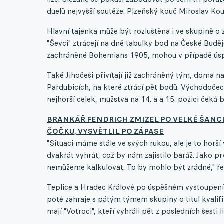
duelů nejvyšší soutěže. Plzeňský kouč Miroslav Kou
Hlavní tajenka může být rozluštěna i ve skupině o z
"Ševci" ztrácejí na dně tabulky bod na České Budě
zachráněné Bohemians 1905, mohou v případě úspě
Také Jihočeši přivítají již zachráněný tým, doma n
Pardubicích, na které ztrácí pět bodů. Východočec
nejhorší celek, mužstva na 14. a a 15. pozici čeká b
BRANKÁŘ FENDRICH ZMIZEL PO VELKÉ ŠANCI
ČOČKU, VYSVĚTLIL PO ZÁPASE
"Situaci máme stále ve svých rukou, ale je to horší
dvakrát vyhrát, což by nám zajistilo baráž. Jako prv
nemůžeme kalkulovat. To by mohlo být zrádné," řek
Teplice a Hradec Králové po úspěšném vystoupení v 
poté zahraje s pátým týmem skupiny o titul kvalifi
mají "Votroci", kteří vyhráli pět z posledních šesti