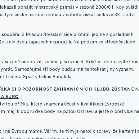
 dokázali obhájit mistrovský primát v sezoně 2000/01, kdy ovládl
í tým české historie mohou v sobotu získat celkově 38. titul a
 soupeře. S Mladou Boleslaví sice prohráli jediné z posledních
těže ji ale dvou zápasech neporazili. Na podzim ve středočeském
v sezoně neporazili, máme jí co vracet. Když v sobotu zvítězíme,
vyhrát. Samozřejmě tři body budou mít tentokrát jiný význam,
ent trenéra Sparty Lukas Babalola.
ŘÍKÁ SI O POZORNOST ZAHRANIČNÍCH KLUBŮ. ZŮSTANE 
NA EURO
tvrtou příčku, které znamená účast v kvalifikaci Evropské
kem mají k dobru dva body na pátou Ostravu a ještě o bod více n
tli na Evropu máme. Věřím, že tým je natolik zdravý, že kartami 
ek, který v minulosti trénoval na Letné.