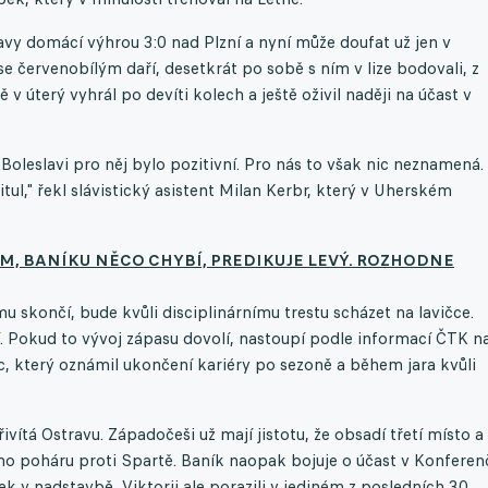
avy domácí výhrou 3:0 nad Plzní a nyní může doufat už jen v
e červenobílým daří, desetkrát po sobě s ním v lize bodovali, z
 v úterý vyhrál po devíti kolech a ještě oživil naději na účast v
Boleslavi pro něj bylo pozitivní. Pro nás to však nic neznamená.
l," řekl slávistický asistent Milan Kerbr, který v Uherském
M, BANÍKU NĚCO CHYBÍ, PREDIKUJE LEVÝ. ROZHODNE
 skončí, bude kvůli disciplinárnímu trestu scházet na lavičce.
. Pokud to vývoj zápasu dovolí, nastoupí podle informací ČTK n
c, který oznámil ukončení kariéry po sezoně a během jara kvůli
vítá Ostravu. Západočeši už mají jistotu, že obsadí třetí místo a
ho poháru proti Spartě. Baník naopak bojuje o účast v Konferen
žek v nadstavbě, Viktorii ale porazili v jediném z posledních 30