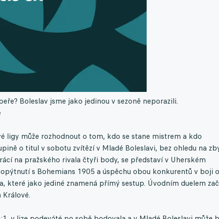
peře? Boleslav jsme jako jedinou v sezoně neporazili.
e
vé ligy může rozhodnout o tom, kdo se stane mistrem a kdo
ině o titul v sobotu zvítězí v Mladé Boleslavi, bez ohledu na zb
ztrácí na pražského rivala čtyři body, se představí v Uherském
lopýtnutí s Bohemians 1905 a úspěchu obou konkurentů v boji 
sta, které jako jediné znamená přímý sestup. Úvodním duelem za
 Králové.
2:1, v lize podeváté po sobě bodovala a v Mladé Boleslavi může b