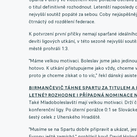
o titul definitivně rozhodnout. Letenští naposledy
nejvyšší soutěž popáté za sebou. Coby nejúspěšnějš
čtrnáctý od rozdělení federace.
K potvrzení první příčky nemají sparťané ideálního
devíti ligových utkání, v této sezoně nejvyšší sou
městě prohráli 1:3.
"Máme velkou motivaci. Boleslav jsme jako jedinou 
hotovo. K utkání přistupujeme jako vždy, chceme 
proto je chceme získat o to víc," řekl dánský asist
BIRMANČEVIČ TÁHNE SPARTU ZA TITULEM A 
LETNÉ? ROZHODNE I PŘÍPADNÁ NOMINACE 
Také Mladoboleslavští mají velkou motivaci. Drží č
konferenční ligy. Po úterní porážce 0:1 se Slovác
šestý celek z Uherského Hradiště.
"Musíme se na Spartu dobře připravit a ukázat, jes
Evropu ještě zamíchá," prohlásil kouč David Holoub