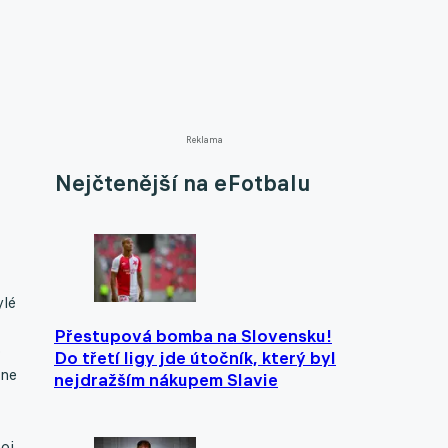
Reklama
Nejčtenější na eFotbalu
ylé
Přestupová bomba na Slovensku!
o
Do třetí ligy jde útočník, který byl
čne
nejdražším nákupem Slavie
oj