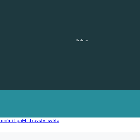
Reklama
enční liga
Mistrovství světa