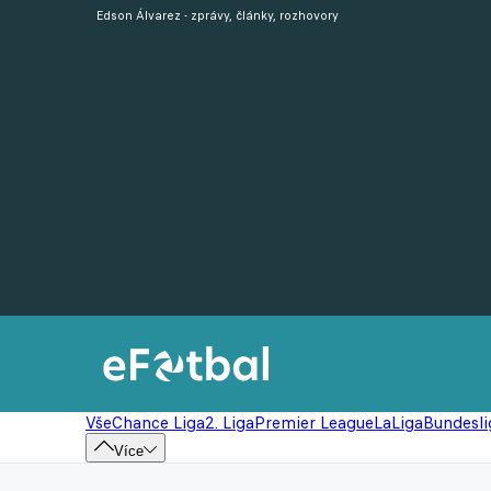
Edson Álvarez - zprávy, články, rozhovory
Vše
Chance Liga
2. Liga
Premier League
LaLiga
Bundesli
Více