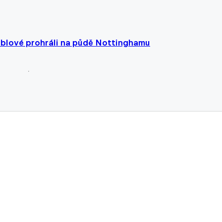
áblové prohráli na půdě Nottinghamu
y penalta minutu před koncem, mistři světa loupili v