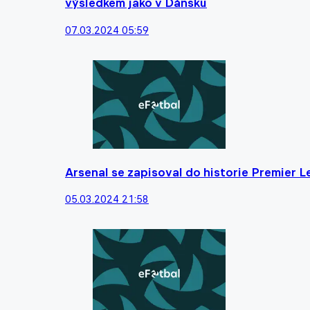
výsledkem jako v Dánsku
07.03.2024 05:59
Arsenal se zapisoval do historie Premier 
05.03.2024 21:58