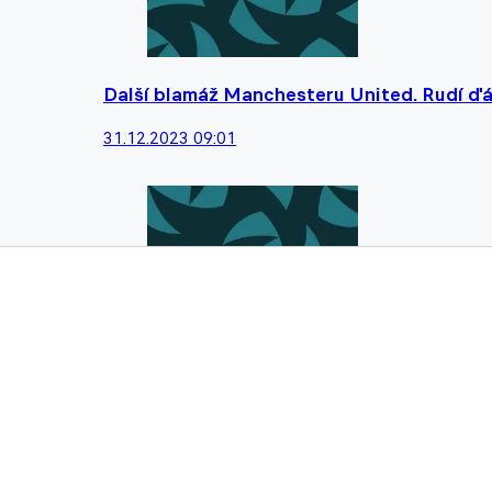
Další blamáž Manchesteru United. Rudí ď
31.12.2023 09:01
Nejmladší Chelsea v historii spasila v derb
Goodison Parku
28.12.2023 11:22