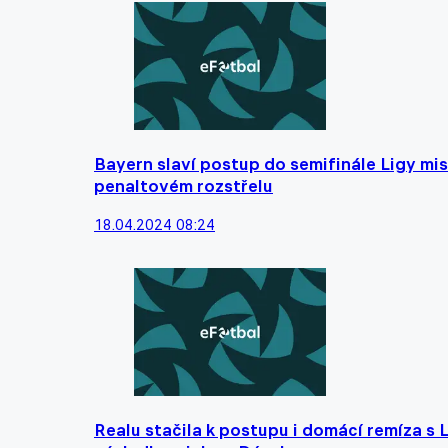
Bayern slaví postup do semifinále Ligy mist
penaltovém rozstřelu
18.04.2024 08:24
Realu stačila k postupu i domácí remíza s