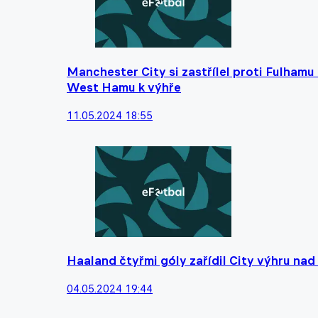
Manchester City si zastřílel proti Fulham
West Hamu k výhře
11.05.2024 18:55
Haaland čtyřmi góly zařídil City výhru nad
04.05.2024 19:44