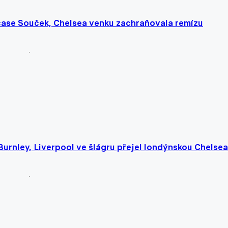
čase Souček, Chelsea venku zachraňovala remízu
Burnley, Liverpool ve šlágru přejel londýnskou Chelsea