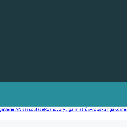
ga
Serie A
Nižší soutěže
Rozhovory
Liga mistrů
Evropská liga
Konfer