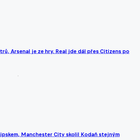
rů, Arsenal je ze hry. Real jde dál přes Citizens po
 Lipskem, Manchester City skolil Kodaň stejným