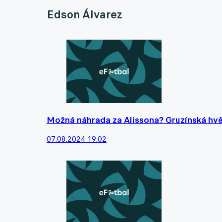
Edson Álvarez
Možná náhrada za Alissona? Gruzínská hvěz
07.08.2024 19:02