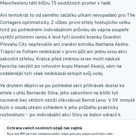
Manchesteru táhl šňůru 15 soutěžních proher v řadě.
Ani tentokrát to od samého začátku utkání nevypadalo pro The
Cottagers optimisticky. Z vůbec první střely hostujícího celku
totiž po pohledném individuálním průniku do vápna soupeře
vytěžil přízemní ranou k levé tyči úvodní branku Gvardiol.
Převahu City nepřerušilo ani zranění kotníku Nathana Akého.
Trápící se Fulham nedokázal v první půli ani jednu svou akci
zakončit střelou. Krátce před změnou stran mohl náskok
favorita navýšit po rohovém kopu Manuel Akanji, sám na
vzdálenější tyči však nedokázal sklopit svůj volej.
Ve druhém dějství se po pohledné sérii přihrávek dostal ke
střele z úhlu Bernardo Silva, jeho zakončení na bližší tyč
nicméně bez větších obtíží zlikvidoval Bernd Leno. V 59. minutě
bylo o osudu utkání vzhledem k jeho průběhu prakticky
rozhodnuto – po individuální akci Silvy se balon odrazil k
Fodenovi a také druhý levý krajní hráč The Sky Blues se
Ochrana vašich osobních údajů nás zajímá
prosadil přízemní ranou k tyči. Na listinu střelců se mohl po
My a naši
997
partneři ukládáme osobní údaje, jako jsou údaje o prohlížení nebo