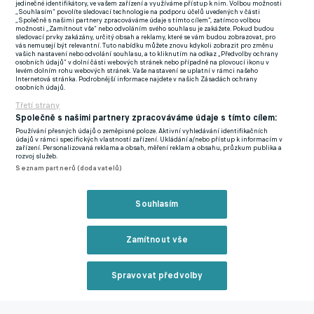
hodině hry zapsat také Erling Haaland, jeho lob ovšem
jedinečné identifikátory, ve vašem zařízení a využíváme přístup k nim. Volbou možnosti
„Souhlasím“ povolíte sledovací technologie na podporu účelů uvedených v části
brankovou konstrukci přeletěl. Další hřebíček do rakve Fulhamu
„Společně s našimi partnery zpracováváme údaje s tímto cílem“, zatímco volbou
možnosti „Zamítnout vše“ nebo odvoláním svého souhlasu je zakážete. Pokud budou
zatloukl svým druhým gólem v zápase chorvatský bek Gvardiol,
sledovací prvky zakázány, určitý obsah a reklamy, které se vám budou zobrazovat, pro
vás nemusejí být relevantní. Tuto nabídku můžete znovu kdykoli zobrazit pro změnu
který skluzem na vzdálenější tyči dorazil centrovaný míč za záda
vašich nastavení nebo odvolání souhlasu, a to kliknutím na odkaz „Předvolby ochrany
osobních údajů“ v dolní části webových stránek nebo případně na plovoucí ikonu v
bezmocného Lena. V nastaveném čase se pak druhé žluté karty
levém dolním rohu webových stránek. Vaše nastavení se uplatní v rámci našeho
Internetová stránka. Podrobnější informace najdete v našich Zásadách ochrany
v utkání dočkal Issa Diop, konečné skóre zápasu určil
osobních údajů.
suverénním pokutovým kopem do pravého dolního rohu
Třetí strany
Společně s našimi partnery zpracováváme údaje s tímto cílem:
branky Álvarez.
Používání přesných údajů o zeměpisné poloze. Aktivní vyhledávání identifikačních
údajů v rámci specifických vlastností zařízení. Ukládání a/nebo přístup k informacím v
Naděje Lutonu na setrvání v Premier League téměř jistě
zařízení. Personalizovaná reklama a obsah, měření reklam a obsahu, průzkum publika a
rozvoj služeb.
ukončil krásným gólem Souček
Seznam partnerů (dodavatelů)
V úvodních minutách se však fanoušci přesvědčili o tom, že
nováček ligy svůj boj o udržení nevzdal. V šesté minutě šli totiž
Souhlasím
hosté do vedení poté, co Lokonga usměrnil centrovaný balon ze
strany za záda Alphonse Areoly. Kladiváři potřebovali pár minut
Zamítnout vše
na to, aby se v utkání rozkoukali. Ve 13. minutě všichni na hřišti
strnuli, když Jarrod Bowen napálil tyč. Pro domácí tato šance
Spravovat předvolby
zafungovala jako budík, a tak se hnali za vyrovnáním. Po půl
hodině hry Coufal chytrou přihrávkou oslovil Mohammeda
Reklama