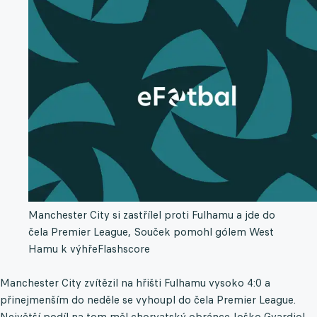
Manchester City si zastřílel proti Fulhamu a jde do
čela Premier League, Souček pomohl gólem West
Hamu k výhře
Flashscore
Manchester City zvítězil na hřišti Fulhamu vysoko 4:0 a
přinejmenším do neděle se vyhoupl do čela Premier League.
Největší podíl na tom měl chorvatský obránce Joško Gvardiol,