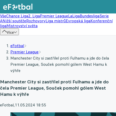
Vše
Chance Liga
2. Liga
Premier League
LaLiga
Bundesliga
Serie
A
Nižší soutěže
Rozhovory
Liga mistrů
Evropská liga
Konferenční
liga
Mistrovství světa
Více
eFotbal
Premier League
Manchester City si zastřílel proti Fulhamu a jde do čela
Premier League, Souček pomohl gólem West Hamu k
výhře
Manchester City si zastřílel proti Fulhamu a jde do
čela Premier League, Souček pomohl gólem West
Hamu k výhře
eFotbal
,
11.05.2024 18:55