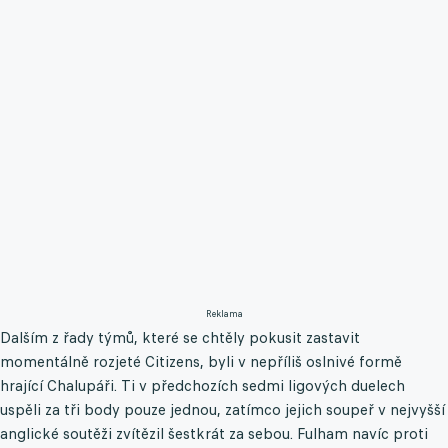
Reklama
Dalším z řady týmů, které se chtěly pokusit zastavit
momentálně rozjeté Citizens, byli v nepříliš oslnivé formě
hrající Chalupáři. Ti v předchozích sedmi ligových duelech
uspěli za tři body pouze jednou, zatímco jejich soupeř v nejvyšší
anglické soutěži zvítězil šestkrát za sebou. Fulham navíc proti