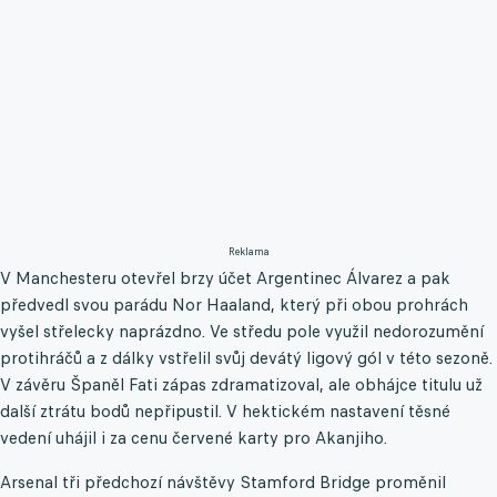
Reklama
V Manchesteru otevřel brzy účet Argentinec Álvarez a pak
předvedl svou parádu Nor Haaland, který při obou prohrách
vyšel střelecky naprázdno. Ve středu pole využil nedorozumění
protihráčů a z dálky vstřelil svůj devátý ligový gól v této sezoně.
V závěru Španěl Fati zápas zdramatizoval, ale obhájce titulu už
další ztrátu bodů nepřipustil. V hektickém nastavení těsné
vedení uhájil i za cenu červené karty pro Akanjiho.
Arsenal tři předchozí návštěvy Stamford Bridge proměnil