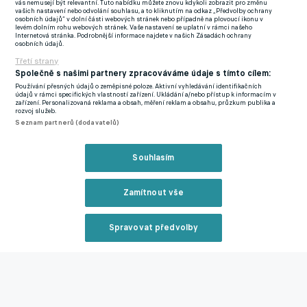
krátce po sobě dostat dvě žluté karty. Osmatřicetiletý bývalý
vás nemusejí být relevantní. Tuto nabídku můžete znovu kdykoli zobrazit pro změnu
vašich nastavení nebo odvolání souhlasu, a to kliknutím na odkaz „Předvolby ochrany
anglický reprezentant viděl červenou teprve potřetí v bohaté
osobních údajů“ v dolní části webových stránek nebo případně na plovoucí ikonu v
levém dolním rohu webových stránek. Vaše nastavení se uplatní v rámci našeho
kariéře, v níž sehrál více než šest set zápasů.
Internetová stránka. Podrobnější informace najdete v našich Zásadách ochrany
osobních údajů.
Třetí strany
Svěřenci trenéra Kloppa pak sice měli místy až drtivou převahu,
Společně s našimi partnery zpracováváme údaje s tímto cílem:
ale v koncovce se jim dlouho nedařilo. Až čtvrthodiny před
Používání přesných údajů o zeměpisné poloze. Aktivní vyhledávání identifikačních
koncem rozhodčí po přezkoumání videa nařídil pokutový kop
údajů v rámci specifických vlastností zařízení. Ukládání a/nebo přístup k informacím v
zařízení. Personalizovaná reklama a obsah, měření reklam a obsahu, průzkum publika a
za ruku, Salah ho bezpečně proměnil a v nastavení výhru
rozvoj služeb.
Seznam partnerů (dodavatelů)
zpečetil svým sedmým ligovým gólem.
Newcastle je sice v tabulce až pátý, ale s 24 góly má
Souhlasím
nejproduktivnější útok v celé Premier League. Čtyři různí střelci
pokořili houževnatou obranu Crystal Palace, která z posledních
Zamítnout vše
tří zápasů vyšla s čistým kontem. Bojovného ducha podobně
jako Arsenal ukázal nováček Luton, který v Nottinghamu ještě
Spravovat předvolby
sedm minut před koncem prohrával 0:2, ale ještě stihl zachránit
Reklama
bod.
Anglická fotbalová liga - 9. kolo: