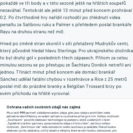
pokaždé ve tři body a v této sezoně ještě na hřištích soupeřů
nezaváhal. Tentokrát ale ještě 13 minut před koncem prohrával
0:2. Po čtvrthodině hry nařídil rozhodčí po zhlédnutí videa
penaltu za Salibovu ruku a Palmer s přehledem poslal brankáře
Rayu na druhou stranu než míč.
Hned po změně stran skončil v síti přetažený Mudrykův centr,
který původně hledal hlavu Sterlinga. Pro ukrajinského útočníka
to byl druhý gól v posledních třech zápasech. Přitom za celou
minulou sezonu se po přestupu ze Šachtaru Doněck netrefil ani
jednou. Třináct minut před koncem ale domácí brankář
Sánchez udělal fatální chybou v rozehrávce a Rice z 25 metrů
poslal míč do prázdné branky a Belgičan Trossard brzy po
svém příchodu na hřiště vyrovnal.
Pro Liverpool hovořilo proti Evertonu postavení v tabulce o
Ochrana vašich osobních údajů nás zajímá
deset míst výš i statistika, podle níž se svým městským rivalem
My a naši
999
partneři ukládáme osobní údaje, jako jsou údaje o prohlížení nebo
jedinečné identifikátory, ve vašem zařízení a využíváme přístup k nim. Volbou možnosti
od začátku století prohrál jen jeden z 26 zápasů. Jeho šance se
„Souhlasím“ povolíte sledovací technologie na podporu účelů uvedených v části
„Společně s našimi partnery zpracováváme údaje s tímto cílem“, zatímco volbou
ještě zvýšila, když obránce Young za hodně ostré zákroky stihl
možnosti „Zamítnout vše“ nebo odvoláním svého souhlasu je zakážete. Pokud budou
sledovací prvky zakázány, určitý obsah a reklamy, které se vám budou zobrazovat, pro