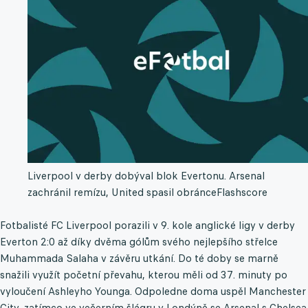
Liverpool v derby dobýval blok Evertonu. Arsenal
zachránil remízu, United spasil obránce
Flashscore
Fotbalisté FC Liverpool porazili v 9. kole anglické ligy v derby
Everton 2:0 až díky dvěma gólům svého nejlepšího střelce
Muhammada Salaha v závěru utkání. Do té doby se marně
snažili využít početní převahu, kterou měli od 37. minuty po
vyloučení Ashleyho Younga. Odpoledne doma uspěl Manchester
City, zatímco ve večerním šlágru v Londýně se Arsenal s Chelsea