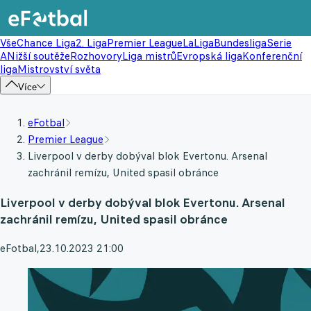
Vše
Chance Liga
2. Liga
Premier League
LaLiga
Bundesliga
Serie
A
Nižší soutěže
Rozhovory
Liga mistrů
Evropská liga
Konferenční
liga
Mistrovství světa
Více
eFotbal
Premier League
Liverpool v derby dobýval blok Evertonu. Arsenal
zachránil remízu, United spasil obránce
Liverpool v derby dobýval blok Evertonu. Arsenal
zachránil remízu, United spasil obránce
eFotbal
,
23.10.2023 21:00