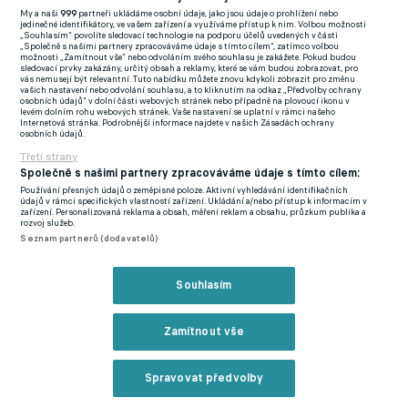
prodloužení odvety s Paderbornem. Stejně trpký osud v
My a naši
999
partneři ukládáme osobní údaje, jako jsou údaje o prohlížení nebo
jedinečné identifikátory, ve vašem zařízení a využíváme přístup k nim. Volbou možnosti
podobě sestupu už dříve potkal řadu jeho krajanů.
„Souhlasím“ povolíte sledovací technologie na podporu účelů uvedených v části
„Společně s našimi partnery zpracováváme údaje s tímto cílem“, zatímco volbou
možnosti „Zamítnout vše“ nebo odvoláním svého souhlasu je zakážete. Pokud budou
sledovací prvky zakázány, určitý obsah a reklamy, které se vám budou zobrazovat, pro
Padáka dostal brankář Martin Dúbravka s Burnley (Premier
vás nemusejí být relevantní. Tuto nabídku můžete znovu kdykoli zobrazit pro změnu
vašich nastavení nebo odvolání souhlasu, a to kliknutím na odkaz „Předvolby ochrany
League), Martin Valjent v dresu Mallorky (LaLiga), Tomáš Suslov
osobních údajů“ v dolní části webových stránek nebo případně na plovoucí ikonu v
levém dolním rohu webových stránek. Vaše nastavení se uplatní v rámci našeho
s Hellasem Verona (Serie A), László Bénes v Kayserisporu (Süper
Internetová stránka. Podrobnější informace najdete v našich Zásadách ochrany
osobních údajů.
Lig), Tomáš Bobček s Lechií Gdaňsk (Ekstraklasa), Lubomír
Třetí strany
Tupta v Larisse (řecká Super League) nebo Ivan Mesík v
Společně s našimi partnery zpracováváme údaje s tímto cílem:
Heraclesu (Eredivisie).
Používání přesných údajů o zeměpisné poloze. Aktivní vyhledávání identifikačních
údajů v rámci specifických vlastností zařízení. Ukládání a/nebo přístup k informacím v
zařízení. Personalizovaná reklama a obsah, měření reklam a obsahu, průzkum publika a
Wolfsburg dostal poprvé padáka, na německou nejvyšší
rozvoj služeb.
Seznam partnerů (dodavatelů)
soutěž se může opět těšit Paderborn
Souhlasím
Zmínky
Mistrovství světa
Slovensko
Denis Vavro
Martin Dúbravka
Tomáš
Suslov
Ľubomír Tupta
Martin Valjent
Ivan Mesík
László Bénes
Zamítnout vše
Spravovat předvolby
Související články
Reklama