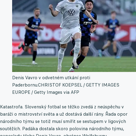
Denis Vavro v odvetném utkání proti
Paderbornu.
CHRISTOF KOEPSEL / GETTY IMAGES
EUROPE / Getty Images via AFP
Katastrofa. Slovenský fotbal se těžko zvedá z neúspěchu v
baráži o mistrovství světa a už dostává další rány. Řada opor
národního týmu se totiž musí smířit se sestupem v ligových
soutěžích. Padáka dostala skoro polovina národního týmu,
naposledy třeba Denis Vavro, obránce Wolfsburgu.