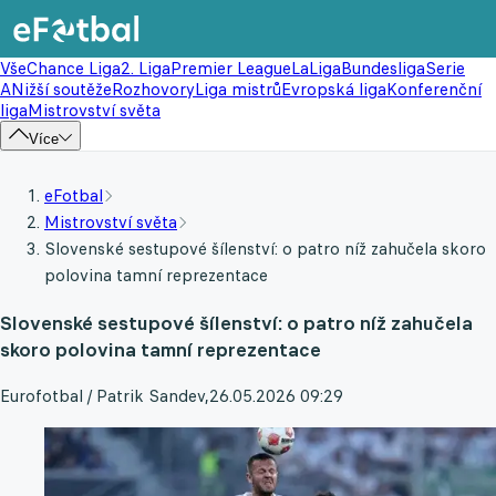
Vše
Chance Liga
2. Liga
Premier League
LaLiga
Bundesliga
Serie
A
Nižší soutěže
Rozhovory
Liga mistrů
Evropská liga
Konferenční
liga
Mistrovství světa
Více
eFotbal
Mistrovství světa
Slovenské sestupové šílenství: o patro níž zahučela skoro
polovina tamní reprezentace
Slovenské sestupové šílenství: o patro níž zahučela
skoro polovina tamní reprezentace
Eurofotbal / Patrik Sandev
,
26.05.2026 09:29