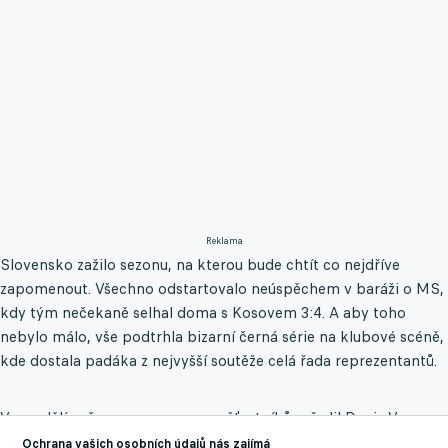
Reklama
Slovensko zažilo sezonu, na kterou bude chtít co nejdříve
zapomenout. Všechno odstartovalo neúspěchem v baráži o MS,
kdy tým nečekaně selhal doma s Kosovem 3:4. A aby toho
nebylo málo, vše podtrhla bizarní černá série na klubové scéně,
kde dostala padáka z nejvyšší soutěže celá řada reprezentantů.
V pondělí večer se na seznam nešťastníků zařadil Denis Vavro,
jehož Wolfsburg opustil po 29 letech Bundesligu, když padl v
Ochrana vašich osobních údajů nás zajímá