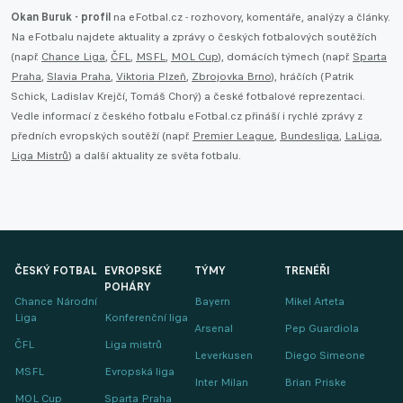
Okan Buruk - profil
na eFotbal.cz - rozhovory, komentáře, analýzy a články.
Na eFotbalu najdete aktuality a zprávy o českých fotbalových soutěžích
(např.
Chance Liga
,
ČFL
,
MSFL
,
MOL Cup
), domácích týmech (např.
Sparta
Praha
,
Slavia Praha
,
Viktoria Plzeň
,
Zbrojovka Brno
), hráčích (Patrik
Schick, Ladislav Krejčí, Tomáš Chorý) a české fotbalové reprezentaci.
Vedle informací z českého fotbalu eFotbal.cz přináší i rychlé zprávy z
předních evropských soutěží (např.
Premier League
,
Bundesliga
,
LaLiga
,
Liga Mistrů
) a další aktuality ze světa fotbalu.
ČESKÝ FOTBAL
EVROPSKÉ
TÝMY
TRENÉŘI
POHÁRY
Chance Národní
Bayern
Mikel Arteta
Liga
Konferenční liga
Arsenal
Pep Guardiola
ČFL
Liga mistrů
Leverkusen
Diego Simeone
MSFL
Evropská liga
Inter Milan
Brian Priske
MOL Cup
Sparta Praha