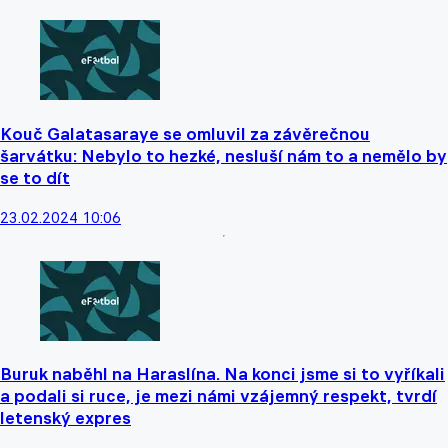
Kouč Galatasaraye se omluvil za závěrečnou
šarvátku: Nebylo to hezké, nesluší nám to a nemělo by
se to dít
23.02.2024 10:06
Buruk naběhl na Haraslína. Na konci jsme si to vyříkali
a podali si ruce, je mezi námi vzájemný respekt, tvrdí
letenský expres