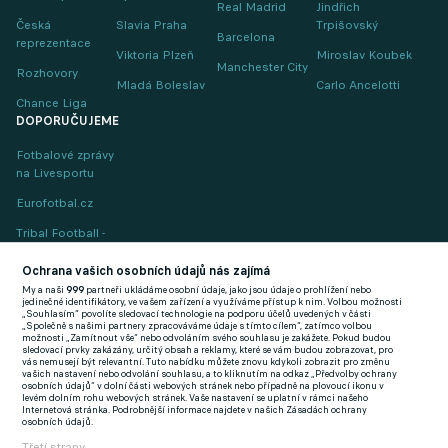
Real Madrid
Jindřich
Česká
Slavia Praha
Trpišovský
Barcelona
reprezentace
Viktoria Plzeň
Miroslav Koubek
Manchester City
Rozhovory
Mladá Boleslav
Carlo Ancelotti
Chance Liga
DOPORUČUJEME
Fotbalové zprávy
na Livesportu
Eurofotbal.cz
Tribal Football -
Football News
(EN)
Ochrana vašich osobních údajů nás zajímá
My a naši
999
partneři ukládáme osobní údaje, jako jsou údaje o prohlížení nebo
FlashFutbal (SK)
jedinečné identifikátory, ve vašem zařízení a využíváme přístup k nim. Volbou možnosti
„Souhlasím“ povolíte sledovací technologie na podporu účelů uvedených v části
„Společně s našimi partnery zpracováváme údaje s tímto cílem“, zatímco volbou
Tenisportal.cz
možnosti „Zamítnout vše“ nebo odvoláním svého souhlasu je zakážete. Pokud budou
sledovací prvky zakázány, určitý obsah a reklamy, které se vám budou zobrazovat, pro
Tenisové zprávy
vás nemusejí být relevantní. Tuto nabídku můžete znovu kdykoli zobrazit pro změnu
vašich nastavení nebo odvolání souhlasu, a to kliknutím na odkaz „Předvolby ochrany
na Livesportu
osobních údajů“ v dolní části webových stránek nebo případně na plovoucí ikonu v
levém dolním rohu webových stránek. Vaše nastavení se uplatní v rámci našeho
Internetová stránka. Podrobnější informace najdete v našich Zásadách ochrany
osobních údajů.
Třetí strany