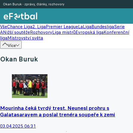
Okan Buruk - zprávy, články, rozhovory
Vše
Chance Liga
2. Liga
Premier League
LaLiga
Bundesliga
Serie
A
Nižší soutěže
Rozhovory
Liga mistrů
Evropská liga
Konferenční
liga
Mistrovství světa
Více
Okan Buruk
Mourinha čeká tvrdý trest. Neunesl prohru s
Galatasarayem a poslal trenéra soupeře k zemi
03.04.2025 06:31