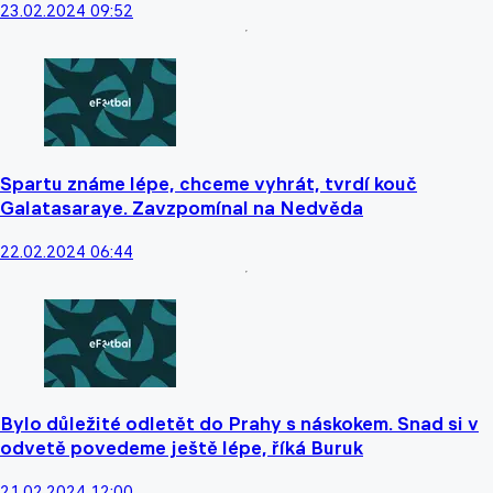
23.02.2024 09:52
Spartu známe lépe, chceme vyhrát, tvrdí kouč
Galatasaraye. Zavzpomínal na Nedvěda
22.02.2024 06:44
Bylo důležité odletět do Prahy s náskokem. Snad si v
odvetě povedeme ještě lépe, říká Buruk
21.02.2024 12:00