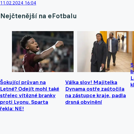
11.02.2024 16:04
Nejčtenější na eFotbalu
S
b
L
Šokující průvan na
Válka slov! Majitelka
k
Letné? Odejít mohl také
Dynama ostře zaútočila
střelec vítězné branky
na zástupce kraje, padla
proti Lyonu. Sparta
drsná obvinění
řekla: NE!