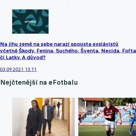
Na jihu země na sebe narazí spousta exslávistů
včetně Škody, Fenina, Suchého, Šventa, Necida, Fořta
či Latky. A důvod?
03.09.2021 13:11
Nejčtenější na eFotbalu
S