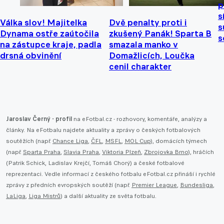
p
s
Válka slov! Majitelka
Dvě penalty proti i
s
Dynama ostře zaútočila
zkušený Panák! Sparta B
s
na zástupce kraje, padla
smazala manko v
drsná obvinění
Domažlicích, Loučka
cenil charakter
Jaroslav Černý - profil
na eFotbal.cz - rozhovory, komentáře, analýzy a
články. Na eFotbalu najdete aktuality a zprávy o českých fotbalových
soutěžích (např.
Chance Liga
,
ČFL
,
MSFL
,
MOL Cup
), domácích týmech
(např.
Sparta Praha
,
Slavia Praha
,
Viktoria Plzeň
,
Zbrojovka Brno
), hráčích
(Patrik Schick, Ladislav Krejčí, Tomáš Chorý) a české fotbalové
reprezentaci. Vedle informací z českého fotbalu eFotbal.cz přináší i rychlé
zprávy z předních evropských soutěží (např.
Premier League
,
Bundesliga
,
LaLiga
,
Liga Mistrů
) a další aktuality ze světa fotbalu.