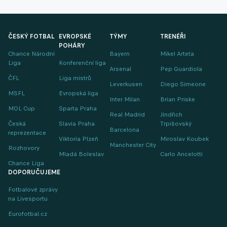
ČESKÝ FOTBAL
EVROPSKÉ
TÝMY
TRENÉŘI
POHÁRY
Chance Národní
Bayern
Mikel Arteta
Liga
Konferenční liga
Arsenal
Pep Guardiola
ČFL
Liga mistrů
Leverkusen
Diego Simeone
MSFL
Evropská liga
Inter Milan
Brian Priske
MOL Cup
Sparta Praha
Real Madrid
Jindřich
Česká
Slavia Praha
Trpišovský
Barcelona
reprezentace
Viktoria Plzeň
Miroslav Koubek
Manchester City
Rozhovory
Mladá Boleslav
Carlo Ancelotti
Chance Liga
DOPORUČUJEME
Fotbalové zprávy
na Livesportu
Eurofotbal.cz