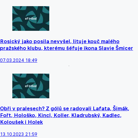
Rosický jako posila nevyšel, lituje kouč malého
pražského klubu, kterému šéfuje ikona Slavie Šmicer
07.03.2024 18:49
Obři v pralesech? Z gólů se radovali Lafata, Šimák,
Fořt, Hološko, Kincl, Koller, Kladrubský, Kadlec,
Koloušek i Holek
13.10.2023 21:59