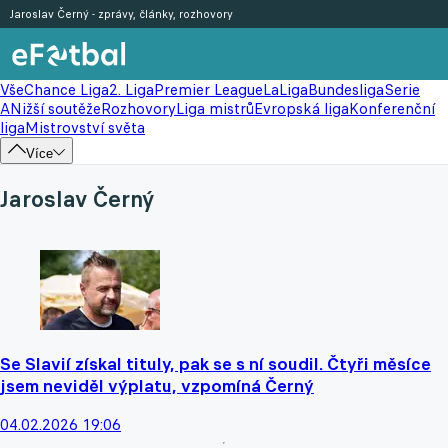
Jaroslav Černý - zprávy, články, rozhovory
Vše
Chance Liga
2. Liga
Premier League
LaLiga
Bundesliga
Serie
A
Nižší soutěže
Rozhovory
Liga mistrů
Evropská liga
Konferenční
liga
Mistrovství světa
Více
Jaroslav Černý
Se Slavií získal tituly, pak se s ní soudil. Čtyři měsíce
jsem neviděl výplatu, vzpomíná Černý
04.02.2026 19:06