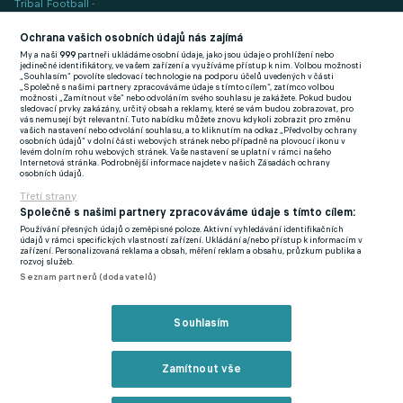
Tribal Football -
Football News
(EN)
Ochrana vašich osobních údajů nás zajímá
My a naši
999
partneři ukládáme osobní údaje, jako jsou údaje o prohlížení nebo
FlashFutbal (SK)
jedinečné identifikátory, ve vašem zařízení a využíváme přístup k nim. Volbou možnosti
„Souhlasím“ povolíte sledovací technologie na podporu účelů uvedených v části
„Společně s našimi partnery zpracováváme údaje s tímto cílem“, zatímco volbou
Tenisportal.cz
možnosti „Zamítnout vše“ nebo odvoláním svého souhlasu je zakážete. Pokud budou
sledovací prvky zakázány, určitý obsah a reklamy, které se vám budou zobrazovat, pro
Tenisové zprávy
vás nemusejí být relevantní. Tuto nabídku můžete znovu kdykoli zobrazit pro změnu
vašich nastavení nebo odvolání souhlasu, a to kliknutím na odkaz „Předvolby ochrany
na Livesportu
osobních údajů“ v dolní části webových stránek nebo případně na plovoucí ikonu v
levém dolním rohu webových stránek. Vaše nastavení se uplatní v rámci našeho
Internetová stránka. Podrobnější informace najdete v našich Zásadách ochrany
osobních údajů.
Třetí strany
Společně s našimi partnery zpracováváme údaje s tímto cílem:
Používání přesných údajů o zeměpisné poloze. Aktivní vyhledávání identifikačních
Podmínky užití
GDPR a žurnalistika
údajů v rámci specifických vlastností zařízení. Ukládání a/nebo přístup k informacím v
zařízení. Personalizovaná reklama a obsah, měření reklam a obsahu, průzkum publika a
Zásady ochrany osobních údajů
Doporučené stránky
rozvoj služeb.
Seznam partnerů (dodavatelů)
Třetí strany
Tiráž
Souhlasím
© eFotbal
2026
Zamítnout vše