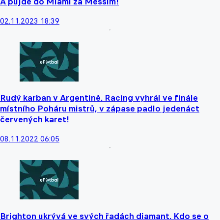
A půjde do Miami za Messim!
02.11.2023 18:39
Rudý karban v Argentině. Racing vyhrál ve finále
místního Poháru mistrů, v zápase padlo jedenáct
červených karet!
08.11.2022 06:05
Brighton ukrývá ve svých řadách diamant. Kdo se o