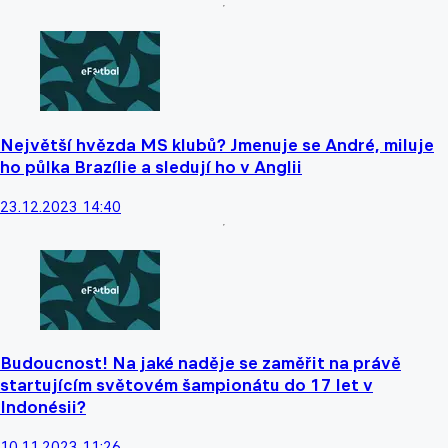
Největší hvězda MS klubů? Jmenuje se André, miluje
ho půlka Brazílie a sledují ho v Anglii
23.12.2023 14:40
Budoucnost! Na jaké naděje se zaměřit na právě
startujícím světovém šampionátu do 17 let v
Indonésii?
10.11.2023 11:26