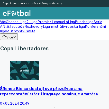
Copa Libertadores - zprávy, články, rozhovory
Vše
Chance Liga
2. Liga
Premier League
LaLiga
Bundesliga
Serie
A
Nižší soutěže
Rozhovory
Liga mistrů
Evropská liga
Konferenční
liga
Mistrovství světa
Více
Copa Libertadores
Šílenec Bielsa dostojí své přezdívce a na
reprezentační střet Uruguaye nominuje amatéra
07.05.2024 20:49