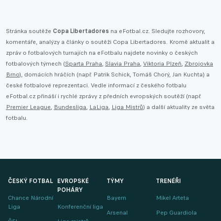
Stránka soutěže
Copa Libertadores
na eFotbal.cz. Sledujte rozhovory,
komentáře, analýzy a články o soutěži Copa Libertadores. Kromě aktualit a
zpráv o fotbalových turnajích na eFotbalu najdete novinky o českých
fotbalových týmech (
Sparta Praha
,
Slavia Praha
,
Viktoria Plzeň
,
Zbrojovka
Brno
), domácích hráčích (např. Patrik Schick, Tomáš Chorý, Jan Kuchta) a
české fotbalové reprezentaci. Vedle informací z českého fotbalu
eFotbal.cz přináší i rychlé zprávy z předních evropských soutěží (např.
Premier League
,
Bundesliga
,
LaLiga
,
Liga Mistrů
) a další aktuality ze světa
fotbalu.
ČESKÝ FOTBAL
EVROPSKÉ
TÝMY
TRENÉŘI
POHÁRY
Chance Národní
Bayern
Mikel Arteta
Liga
Konferenční liga
Arsenal
Pep Guardiola