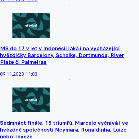
MS do 17 v let v Indonésii láká i na vycházející
hvězdičky Barcelony, Schalke, Dortmundu, River
Plate či Palmeiras
09.11.2023 11:03
Sedmnáct finále, 15 triumfů. Marcelo vyčnívá i ve
hvězdné společnosti Neymara, Ronaldinha, Luize
nebo Téveze