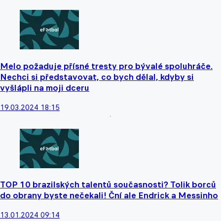
Melo požaduje přísné tresty pro bývalé spoluhráče.
Nechci si představovat, co bych dělal, kdyby si
vyšlápli na moji dceru
19.03.2024 18:15
TOP 10 brazilských talentů současnosti? Tolik borců
do obrany byste nečekali! Ční ale Endrick a Messinho
13.01.2024 09:14