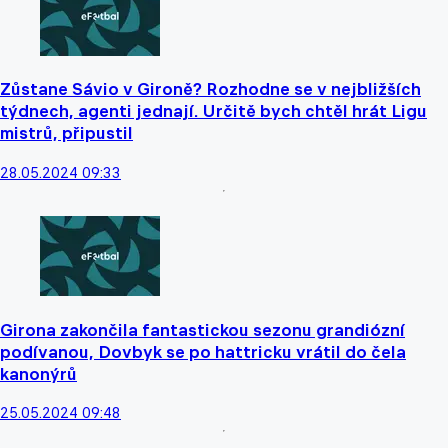
Zůstane Sávio v Gironě? Rozhodne se v nejbližších
týdnech, agenti jednají. Určitě bych chtěl hrát Ligu
mistrů, připustil
28.05.2024 09:33
Girona zakončila fantastickou sezonu grandiózní
podívanou, Dovbyk se po hattricku vrátil do čela
kanonýrů
25.05.2024 09:48