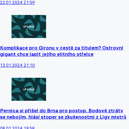
22.01.2024 21:59
Komplikace pro Gironu v cestě za titulem? Ostrovní
gigant chce lapit jejího elitního střelce
13.01.2024 21:10
Pernica si přišel do Brna pro postup. Bodové ztráty
se nebojím, hlásí stoper se zkušenostmi z Ligy mistrů
08.01.2024 19:58