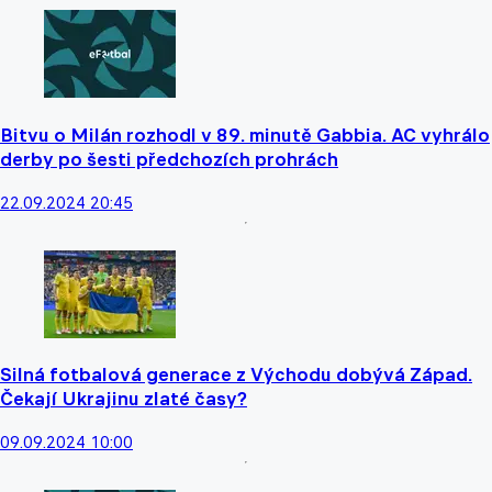
Bitvu o Milán rozhodl v 89. minutě Gabbia. AC vyhrálo
derby po šesti předchozích prohrách
22.09.2024 20:45
Silná fotbalová generace z Východu dobývá Západ.
Čekají Ukrajinu zlaté časy?
09.09.2024 10:00