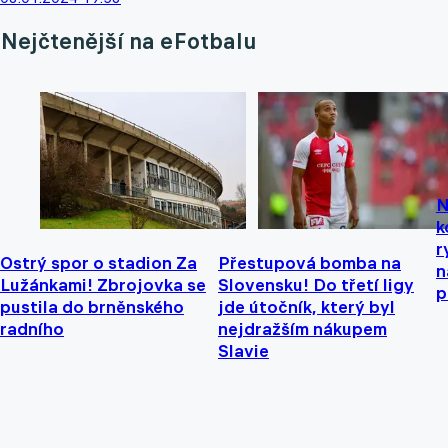
Nejčtenější na eFotbalu
N
k
r
Ostrý spor o stadion Za
Přestupová bomba na
n
Lužánkami! Zbrojovka se
Slovensku! Do třetí ligy
p
pustila do brněnského
jde útočník, který byl
radního
nejdražším nákupem
Slavie