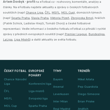
Artem Dovbyk - profil
na eFotbal.cz - rozhovory, komentáře, analýzy a
články. Na eFotbalu najdete aktuality a zprávy o českých fotbalových
soutěžích (např.
Chance Liga
,
ČFL
,
MSFL
,
MOL Cup
), domácích týmech
(např.
Sparta Praha
,
Slavia Praha
,
Viktoria Plzeň
,
Zbrojovka Brno
), hráčích
(Patrik Schick, Ladislav Krejčí, Tomáš Chorý) a české fotbalové
reprezentaci. Vedle informací z českého fotbalu eFotbal.cz přináší i rychlé
zprávy z předních evropských soutěží (např.
Premier League
,
Bundesliga
,
LaLiga
,
Liga Mistrů
) a další aktuality ze světa fotbalu.
ČESKÝ FOTBAL
EVROPSKÉ
TÝMY
TRENÉŘI
POHÁRY
Chance Národní
Bayern
Mikel Arteta
Liga
Konferenční liga
Arsenal
Pep Guardiola
ČFL
Liga mistrů
Leverkusen
Diego Simeone
MSFL
Evropská liga
Inter Milan
Brian Priske
MOL Cup
Sparta Praha
Real Madrid
Jindřich