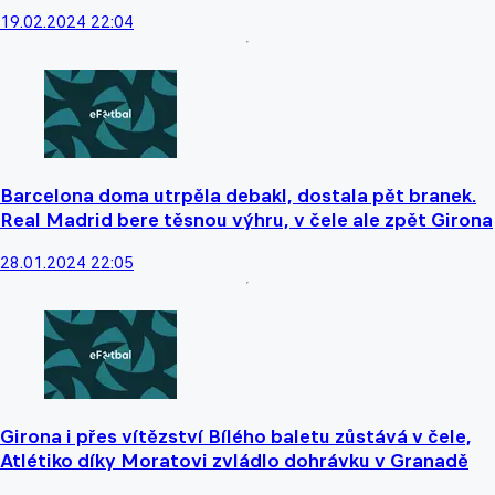
19.02.2024 22:04
Barcelona doma utrpěla debakl, dostala pět branek.
Real Madrid bere těsnou výhru, v čele ale zpět Girona
28.01.2024 22:05
Girona i přes vítězství Bílého baletu zůstává v čele,
Atlétiko díky Moratovi zvládlo dohrávku v Granadě