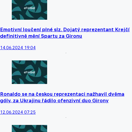
Emotivní loučení plné slz. Dojatý reprezentant Krejčí
definitivně mění Spartu za Gironu
14.06.2024 19:04
Ronaldo se na českou reprezentaci nažhavil dvěma
góly, za Ukrajinu řádilo ofenzivní duo Girony
12.06.2024 07:25