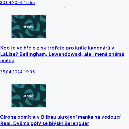
30.04.2024 15:55
Kdo je ve hře o zisk trofeje pro krále kanonýrů v
LaLize? Bellingham, Lewandowski, ale i méně známá
jména
25.04.2024 19:35
Girona odmítla v Bilbau ukrojení manka na vedoucí
Real. Dvěma góly se blýskl Berenguer