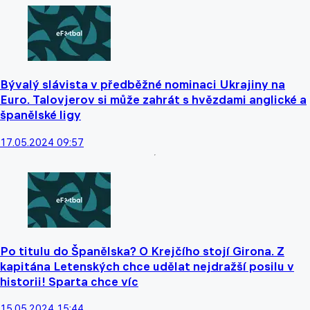
Bývalý slávista v předběžné nominaci Ukrajiny na
Euro. Talovjerov si může zahrát s hvězdami anglické a
španělské ligy
17.05.2024 09:57
Po titulu do Španělska? O Krejčího stojí Girona. Z
kapitána Letenských chce udělat nejdražší posilu v
historii! Sparta chce víc
15.05.2024 15:44