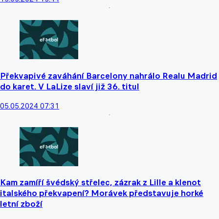
Překvapivé zaváhání Barcelony nahrálo Realu Madrid
do karet. V LaLize slaví již 36. titul
05.05.2024 07:31
Kam zamíří švédský střelec, zázrak z Lille a klenot
italského překvapení? Morávek představuje horké
letní zboží