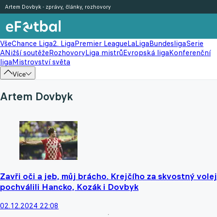
Artem Dovbyk - zprávy, články, rozhovory
Vše
Chance Liga
2. Liga
Premier League
LaLiga
Bundesliga
Serie
A
Nižší soutěže
Rozhovory
Liga mistrů
Evropská liga
Konferenční
liga
Mistrovství světa
Více
Artem Dovbyk
Zavři oči a jeb, můj brácho. Krejčího za skvostný volej
pochválili Hancko, Kozák i Dovbyk
02.12.2024 22:08