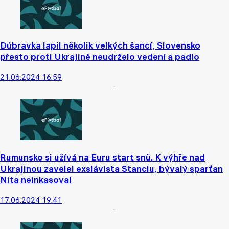
Dúbravka lapil několik velkých šancí, Slovensko
přesto proti Ukrajině neudrželo vedení a padlo
21.06.2024 16:59
Rumunsko si užívá na Euru start snů. K výhře nad
Ukrajinou zavelel exslávista Stanciu, bývalý sparťan
Nita neinkasoval
17.06.2024 19:41