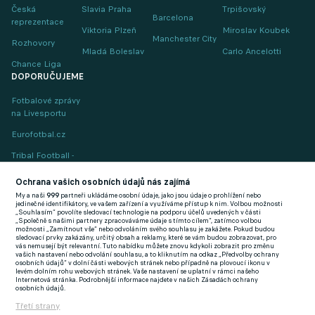
Česká
Slavia Praha
Trpišovský
Barcelona
reprezentace
Viktoria Plzeň
Miroslav Koubek
Manchester City
Rozhovory
Mladá Boleslav
Carlo Ancelotti
Chance Liga
DOPORUČUJEME
Fotbalové zprávy
na Livesportu
Eurofotbal.cz
Tribal Football -
Football News
(EN)
Ochrana vašich osobních údajů nás zajímá
My a naši
999
partneři ukládáme osobní údaje, jako jsou údaje o prohlížení nebo
FlashFutbal (SK)
jedinečné identifikátory, ve vašem zařízení a využíváme přístup k nim. Volbou možnosti
„Souhlasím“ povolíte sledovací technologie na podporu účelů uvedených v části
„Společně s našimi partnery zpracováváme údaje s tímto cílem“, zatímco volbou
Tenisportal.cz
možnosti „Zamítnout vše“ nebo odvoláním svého souhlasu je zakážete. Pokud budou
sledovací prvky zakázány, určitý obsah a reklamy, které se vám budou zobrazovat, pro
Tenisové zprávy
vás nemusejí být relevantní. Tuto nabídku můžete znovu kdykoli zobrazit pro změnu
vašich nastavení nebo odvolání souhlasu, a to kliknutím na odkaz „Předvolby ochrany
na Livesportu
osobních údajů“ v dolní části webových stránek nebo případně na plovoucí ikonu v
levém dolním rohu webových stránek. Vaše nastavení se uplatní v rámci našeho
Internetová stránka. Podrobnější informace najdete v našich Zásadách ochrany
osobních údajů.
Třetí strany