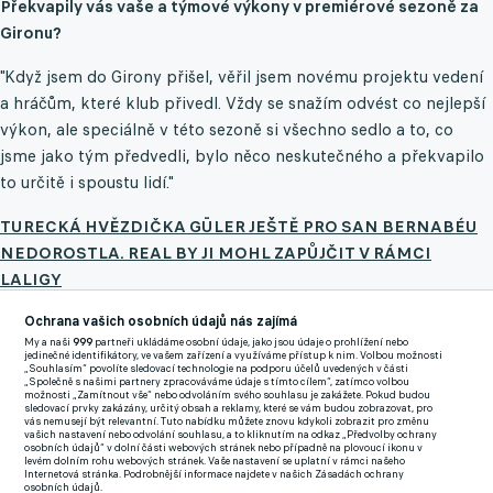
Překvapily vás vaše a týmové výkony v premiérové sezoně za
Gironu?
"Když jsem do Girony přišel, věřil jsem novému projektu vedení
a hráčům, které klub přivedl. Vždy se snažím odvést co nejlepší
výkon, ale speciálně v této sezoně si všechno sedlo a to, co
jsme jako tým předvedli, bylo něco neskutečného a překvapilo
to určitě i spoustu lidí."
TURECKÁ HVĚZDIČKA GÜLER JEŠTĚ PRO SAN BERNABÉU
NEDOROSTLA. REAL BY JI MOHL ZAPŮJČIT V RÁMCI
LALIGY
Uvědomujete si, že jste se zapsali do historie?
Ochrana vašich osobních údajů nás zajímá
My a naši
999
partneři ukládáme osobní údaje, jako jsou údaje o prohlížení nebo
"Teprve teď si to pomalu začínám uvědomovat. Úcta, kterou
jedinečné identifikátory, ve vašem zařízení a využíváme přístup k nim. Volbou možnosti
„Souhlasím“ povolíte sledovací technologie na podporu účelů uvedených v části
nám všichni po zápase s Granadou projevili, mi zůstane navždy
„Společně s našimi partnery zpracováváme údaje s tímto cílem“, zatímco volbou
možnosti „Zamítnout vše“ nebo odvoláním svého souhlasu je zakážete. Pokud budou
v srdci. Celý stadion tleskal ve stoje zaměstnancům i hráčům, a
sledovací prvky zakázány, určitý obsah a reklamy, které se vám budou zobrazovat, pro
vás nemusejí být relevantní. Tuto nabídku můžete znovu kdykoli zobrazit pro změnu
k tomu všemu jsem byl odměněn individuálním oceněním."
vašich nastavení nebo odvolání souhlasu, a to kliknutím na odkaz „Předvolby ochrany
osobních údajů“ v dolní části webových stránek nebo případně na plovoucí ikonu v
levém dolním rohu webových stránek. Vaše nastavení se uplatní v rámci našeho
Co rozhodlo o tom, že se Gironě v této sezoně všechno tak
Internetová stránka. Podrobnější informace najdete v našich Zásadách ochrany
osobních údajů.