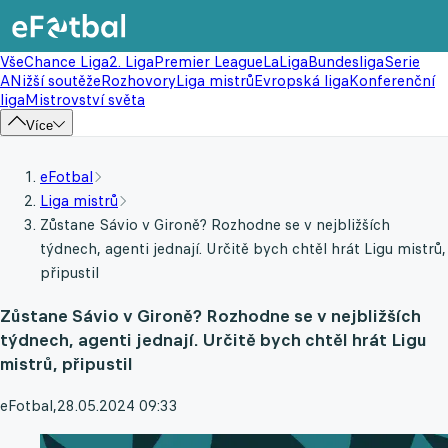
Vše
Chance Liga
2. Liga
Premier League
LaLiga
Bundesliga
Serie
A
Nižší soutěže
Rozhovory
Liga mistrů
Evropská liga
Konferenční
liga
Mistrovství světa
Více
eFotbal
Liga mistrů
Zůstane Sávio v Gironě? Rozhodne se v nejbližších
týdnech, agenti jednají. Určitě bych chtěl hrát Ligu mistrů,
připustil
Zůstane Sávio v Gironě? Rozhodne se v nejbližších
týdnech, agenti jednají. Určitě bych chtěl hrát Ligu
mistrů, připustil
eFotbal
,
28.05.2024 09:33