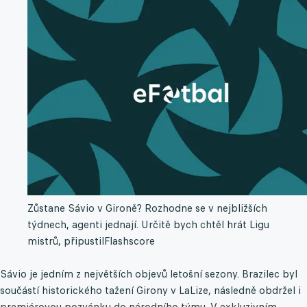
Zůstane Sávio v Gironě? Rozhodne se v nejbližších
týdnech, agenti jednají. Určitě bych chtěl hrát Ligu
mistrů, připustil
Flashscore
Sávio je jedním z největších objevů letošní sezony. Brazilec byl
součástí historického tažení Girony v LaLize, následně obdržel i
premiérovou pozvánku do národního týmu. V exkluzivním