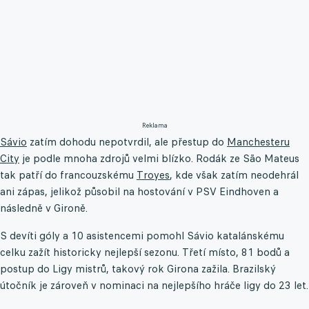
Reklama
Sávio
zatím dohodu nepotvrdil, ale přestup do
Manchesteru
City
je podle mnoha zdrojů velmi blízko. Rodák ze São Mateus
tak patří do francouzskému
Troyes
, kde však zatím neodehrál
ani zápas, jelikož působil na hostování v PSV Eindhoven a
následně v Gironě.
S devíti góly a 10 asistencemi pomohl Sávio katalánskému
celku zažít historicky nejlepší sezonu. Třetí místo, 81 bodů a
postup do Ligy mistrů, takový rok Girona zažila. Brazilský
útočník je zároveň v nominaci na nejlepšího hráče ligy do 23 let.