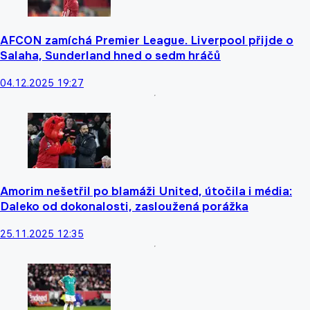
AFCON zamíchá Premier League. Liverpool přijde o
Salaha, Sunderland hned o sedm hráčů
04.12.2025 19:27
Amorim nešetřil po blamáži United, útočila i média:
Daleko od dokonalosti, zasloužená porážka
25.11.2025 12:35