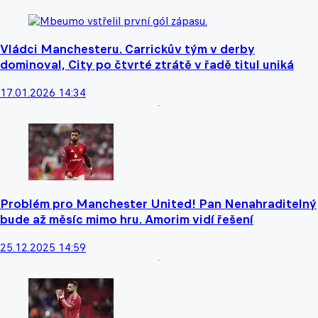
Vládci Manchesteru. Carrickův tým v derby
dominoval, City po čtvrté ztrátě v řadě titul uniká
17.01.2026 14:34
Problém pro Manchester United! Pan Nenahraditelný
bude až měsíc mimo hru. Amorim vidí řešení
25.12.2025 14:59