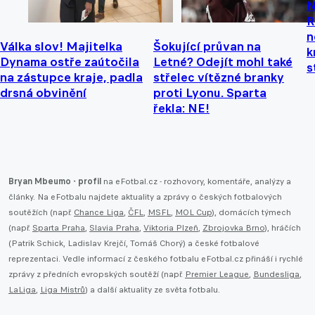
N
R
n
Válka slov! Majitelka
Šokující průvan na
k
Dynama ostře zaútočila
Letné? Odejít mohl také
s
na zástupce kraje, padla
střelec vítězné branky
drsná obvinění
proti Lyonu. Sparta
řekla: NE!
Bryan Mbeumo - profil
na eFotbal.cz - rozhovory, komentáře, analýzy a
články. Na eFotbalu najdete aktuality a zprávy o českých fotbalových
soutěžích (např.
Chance Liga
,
ČFL
,
MSFL
,
MOL Cup
), domácích týmech
(např.
Sparta Praha
,
Slavia Praha
,
Viktoria Plzeň
,
Zbrojovka Brno
), hráčích
(Patrik Schick, Ladislav Krejčí, Tomáš Chorý) a české fotbalové
reprezentaci. Vedle informací z českého fotbalu eFotbal.cz přináší i rychlé
zprávy z předních evropských soutěží (např.
Premier League
,
Bundesliga
,
LaLiga
,
Liga Mistrů
) a další aktuality ze světa fotbalu.