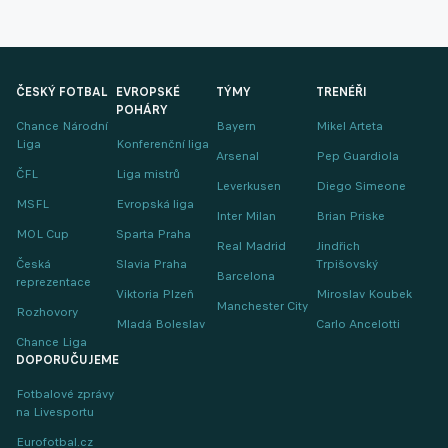
ČESKÝ FOTBAL
EVROPSKÉ
TÝMY
TRENÉŘI
POHÁRY
Chance Národní
Bayern
Mikel Arteta
Liga
Konferenční liga
Arsenal
Pep Guardiola
ČFL
Liga mistrů
Leverkusen
Diego Simeone
MSFL
Evropská liga
Inter Milan
Brian Priske
MOL Cup
Sparta Praha
Real Madrid
Jindřich
Česká
Slavia Praha
Trpišovský
Barcelona
reprezentace
Viktoria Plzeň
Miroslav Koubek
Manchester City
Rozhovory
Mladá Boleslav
Carlo Ancelotti
Chance Liga
DOPORUČUJEME
Fotbalové zprávy
na Livesportu
Eurofotbal.cz