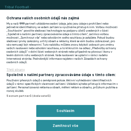
Tribal Football -
Football News
(EN)
Ochrana vašich osobních údajů nás zajímá
My a naši
999
partneři ukládáme osobní údaje, jako jsou údaje o prohlížení nebo
FlashFutbal (SK)
jedinečné identifikátory, ve vašem zařízení a využíváme přístup k nim. Volbou možnosti
„Souhlasím“ povolíte sledovací technologie na podporu účelů uvedených v části
„Společně s našimi partnery zpracováváme údaje s tímto cílem“, zatímco volbou
Tenisportal.cz
možnosti „Zamítnout vše“ nebo odvoláním svého souhlasu je zakážete. Pokud budou
sledovací prvky zakázány, určitý obsah a reklamy, které se vám budou zobrazovat, pro
Tenisové zprávy
vás nemusejí být relevantní. Tuto nabídku můžete znovu kdykoli zobrazit pro změnu
vašich nastavení nebo odvolání souhlasu, a to kliknutím na odkaz „Předvolby ochrany
na Livesportu
osobních údajů“ v dolní části webových stránek nebo případně na plovoucí ikonu v
levém dolním rohu webových stránek. Vaše nastavení se uplatní v rámci našeho
Internetová stránka. Podrobnější informace najdete v našich Zásadách ochrany
osobních údajů.
Třetí strany
Společně s našimi partnery zpracováváme údaje s tímto cílem:
Používání přesných údajů o zeměpisné poloze. Aktivní vyhledávání identifikačních
Podmínky užití
GDPR a žurnalistika
údajů v rámci specifických vlastností zařízení. Ukládání a/nebo přístup k informacím v
zařízení. Personalizovaná reklama a obsah, měření reklam a obsahu, průzkum publika a
Zásady ochrany osobních údajů
Doporučené stránky
rozvoj služeb.
Seznam partnerů (dodavatelů)
Třetí strany
Tiráž
Souhlasím
© eFotbal
2026
Zamítnout vše