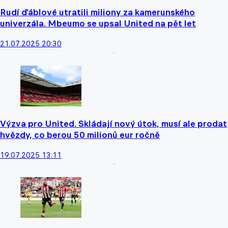
Rudí ďáblové utratili miliony za kamerunského
univerzála. Mbeumo se upsal United na pět let
21.07.2025 20:30
Výzva pro United. Skládají nový útok, musí ale prodat
hvězdy, co berou 50 milionů eur ročně
19.07.2025 13:11