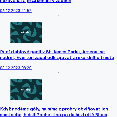
nezaváhal a je Arsenalu v zádech
06.12.2023 21:52
Rudí ďáblové padli v St. James Parku, Arsenal se
nadřel, Everton začal odkrajovat z rekordního trestu
03.12.2023 08:20
Když nedáme góly, musíme z prohry obviňovat jen
sami sebe, hlásil Pochettino po další ztrátě Blues