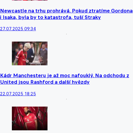
Newcastle na trhu prohrává. Pokud ztratíme Gordona
i Isaka, byla by to katastrofa, tuší Straky
27.07.2025 09:34
Kádr Manchesteru je až moc nafouklý. Na odchodu z
United jsou Rashford a další hvězdy
22.07.2025 18:25