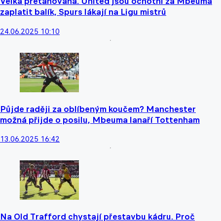
Velká přetahovaná. United jsou ochotni za Mbeuma
zaplatit balík, Spurs lákají na Ligu mistrů
24.06.2025 10:10
Půjde raději za oblíbeným koučem? Manchester
možná přijde o posilu, Mbeuma lanaří Tottenham
13.06.2025 16:42
Na Old Trafford chystají přestavbu kádru. Proč