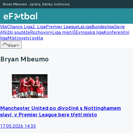
Bryan Mbeumo - zprávy, články, rozhovory
Vše
Chance Liga
2. Liga
Premier League
LaLiga
Bundesliga
Serie
A
Nižší soutěže
Rozhovory
Liga mistrů
Evropská liga
Konferenční
liga
Mistrovství světa
Více
Bryan Mbeumo
Manchester United po divočině s Nottinghamem
slaví, v Premier League bere třetí místo
17.05.2026 14:33