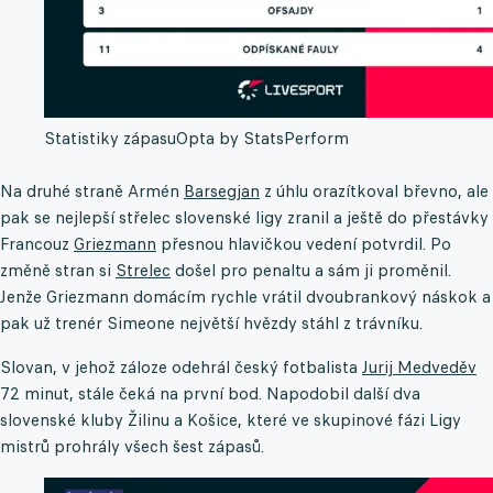
Statistiky zápasu
Opta by StatsPerform
Na druhé straně Armén
Barsegjan
z úhlu orazítkoval břevno, ale
pak se nejlepší střelec slovenské ligy zranil a ještě do přestávky
Francouz
Griezmann
přesnou hlavičkou vedení potvrdil. Po
změně stran si
Strelec
došel pro penaltu a sám ji proměnil.
Jenže Griezmann domácím rychle vrátil dvoubrankový náskok a
pak už trenér Simeone největší hvězdy stáhl z trávníku.
Slovan, v jehož záloze odehrál český fotbalista
Jurij Medveděv
72 minut, stále čeká na první bod. Napodobil další dva
slovenské kluby Žilinu a Košice, které ve skupinové fázi Ligy
mistrů prohrály všech šest zápasů.