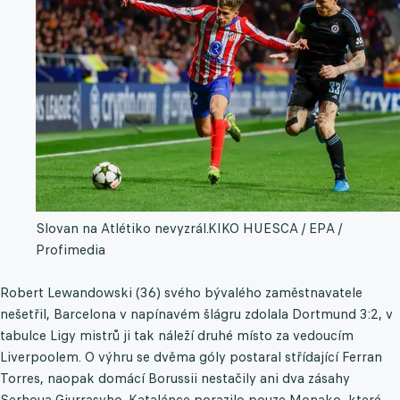
Slovan na Atlétiko nevyzrál.
KIKO HUESCA / EPA /
Profimedia
Robert Lewandowski (36) svého bývalého zaměstnavatele
nešetřil, Barcelona v napínavém šlágru zdolala Dortmund 3:2, v
tabulce Ligy mistrů ji tak náleží druhé místo za vedoucím
Liverpoolem. O výhru se dvěma góly postaral střídající Ferran
Torres, naopak domácí Borussii nestačily ani dva zásahy
Serhoua Giurrasyho. Katalánce porazilo pouze Monako, které