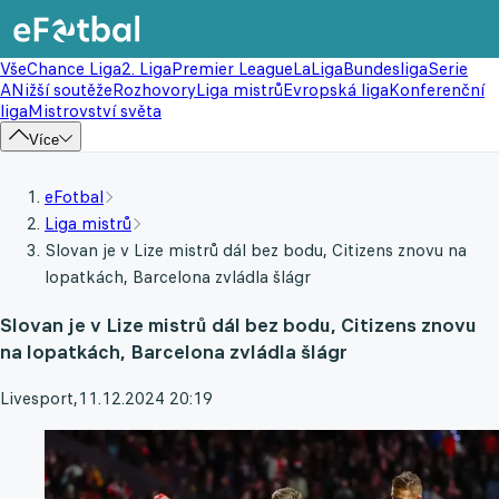
Vše
Chance Liga
2. Liga
Premier League
LaLiga
Bundesliga
Serie
A
Nižší soutěže
Rozhovory
Liga mistrů
Evropská liga
Konferenční
liga
Mistrovství světa
Více
eFotbal
Liga mistrů
Slovan je v Lize mistrů dál bez bodu, Citizens znovu na
lopatkách, Barcelona zvládla šlágr
Slovan je v Lize mistrů dál bez bodu, Citizens znovu
na lopatkách, Barcelona zvládla šlágr
Livesport
,
11.12.2024 20:19