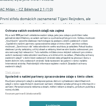
AC Milán – CZ Bělehrad 2:1 (1:0)
První střelu domácích zaznamenal Tijjani Reijnders, ale
Nizozemec zakončením přímo doprostřed branky nevyzrál na
Ivana Gutešu. Další výzvou pro srbského brankáře byl Rafael
Ochrana vašich osobních údajů nás zajímá
Leao, Guteša ale dokázal natáhnout levou nohou natolik, aby
My a naši
999
partneři ukládáme osobní údaje, jako jsou údaje o prohlížení nebo
jedinečné identifikátory, ve vašem zařízení a využíváme přístup k nim. Volbou možnosti
zabránil křídelníkovi otevřít skóre.
„Souhlasím“ povolíte sledovací technologie na podporu účelů uvedených v části
„Společně s našimi partnery zpracováváme údaje s tímto cílem“, zatímco volbou
možnosti „Zamítnout vše“ nebo odvoláním svého souhlasu je zakážete. Pokud budou
sledovací prvky zakázány, určitý obsah a reklamy, které se vám budou zobrazovat, pro
O chvíli později hosté Milán vystrašili, když se střela Andriji
vás nemusejí být relevantní. Tuto nabídku můžete znovu kdykoli zobrazit pro změnu
vašich nastavení nebo odvolání souhlasu, a to kliknutím na odkaz „Předvolby ochrany
Maksimoviče ze středu hřiště odrazila od břevna. V prvním
osobních údajů“ v dolní části webových stránek nebo případně na plovoucí ikonu v
levém dolním rohu webových stránek. Vaše nastavení se uplatní v rámci našeho
poločase bylo o vyložené příležitosti nouze, protože Bělehrad
Internetová stránka. Podrobnější informace najdete v našich Zásadách ochrany
osobních údajů.
útočné akce domácích i nadále dobře tlumil. Abraham brzy
Třetí strany
nahradil zraněného Álvara Moratu a málem se hned prosadil,
Společně s našimi partnery zpracováváme údaje s tímto cílem:
když se snažil usměrnit křížnou přihrávku za Gutešu, ale jeho
Používání přesných údajů o zeměpisné poloze. Aktivní vyhledávání identifikačních
údajů v rámci specifických vlastností zařízení. Ukládání a/nebo přístup k informacím v
pokus šel o centimetry vedle. Krátce před přestávkou se AC
zařízení. Personalizovaná reklama a obsah, měření reklam a obsahu, průzkum publika a
rozvoj služeb.
konečně dočkalo, když dlouhý míč Youssoufa Fofany přešel
Seznam partnerů (dodavatelů)
přes obranu Bělehradu a našel Leaa, který si míč zpracoval a
prostřelil Gutešu.
Souhlasím