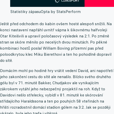
Statistiky zápasu
Opta by StatsPerform
Ještě před odchodem do kabin ovšem hosté alespoň snížili. Na
konci nastavení napřáhl uvnitř vápna k šikovnému halfvoleji
Otar Kiteišvili a upravil poločasový výsledek na 2:1. Po změně
stran se skóre měnilo po necelých dvou minutách. Po pěkné
kombinaci hostů poslal William Boving přízemní pas před
poloodkrytou klec Miku Bierethovi a ten ho pohodlně dopravil
do sítě.
Domácím mohl po hodině hry vrátit vedení David, ani napotřetí
jeho zakončení cestu do sítě ale nenašlo. Blízko svého druhého
gólu byl v 71. minutě Bakker, Chudjakov ale vynikajícím
zákrokem vytáhl jeho nebezpečný projektil na roh. Když to
Davidovi nešlo střelecky, vybídl v 81. minutě ke skórování
střídajícího Haraldssona a ten po pouhých 58 vteřinách na
hřišti rozradostnil domácí stadion gólem na 3:2. Jak se později
ukázalo, byla jeho trefa i vítězná.