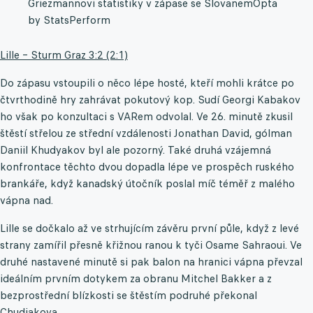
Griezmannovi statistiky v zápase se Slovanem
Opta
by StatsPerform
Lille – Sturm Graz 3:2 (2:1)
Do zápasu vstoupili o něco lépe hosté, kteří mohli krátce po
čtvrthodině hry zahrávat pokutový kop. Sudí Georgi Kabakov
ho však po konzultaci s VARem odvolal. Ve 26. minutě zkusil
štěstí střelou ze střední vzdálenosti Jonathan David, gólman
Daniil Khudyakov byl ale pozorný. Také druhá vzájemná
konfrontace těchto dvou dopadla lépe ve prospěch ruského
brankáře, když kanadský útočník poslal míč téměř z malého
vápna nad.
Lille se dočkalo až ve strhujícím závěru první půle, když z levé
strany zamířil přesně křižnou ranou k tyči Osame Sahraoui. Ve
druhé nastavené minutě si pak balon na hranici vápna převzal
ideálním prvním dotykem za obranu Mitchel Bakker a z
bezprostřední blízkosti se štěstím podruhé překonal
Chudjakova.