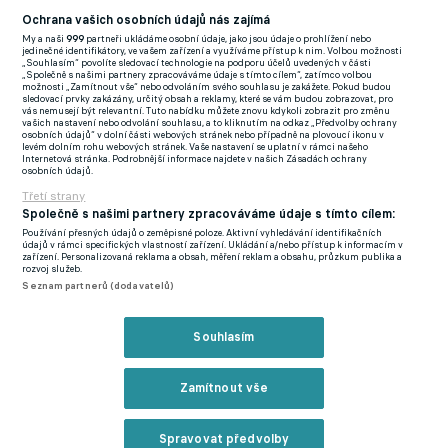
(EN)
Ochrana vašich osobních údajů nás zajímá
My a naši
999
partneři ukládáme osobní údaje, jako jsou údaje o prohlížení nebo
FlashFutbal (SK)
jedinečné identifikátory, ve vašem zařízení a využíváme přístup k nim. Volbou možnosti
„Souhlasím“ povolíte sledovací technologie na podporu účelů uvedených v části
„Společně s našimi partnery zpracováváme údaje s tímto cílem“, zatímco volbou
Tenisportal.cz
možnosti „Zamítnout vše“ nebo odvoláním svého souhlasu je zakážete. Pokud budou
sledovací prvky zakázány, určitý obsah a reklamy, které se vám budou zobrazovat, pro
Tenisové zprávy
vás nemusejí být relevantní. Tuto nabídku můžete znovu kdykoli zobrazit pro změnu
vašich nastavení nebo odvolání souhlasu, a to kliknutím na odkaz „Předvolby ochrany
na Livesportu
osobních údajů“ v dolní části webových stránek nebo případně na plovoucí ikonu v
levém dolním rohu webových stránek. Vaše nastavení se uplatní v rámci našeho
Internetová stránka. Podrobnější informace najdete v našich Zásadách ochrany
osobních údajů.
Třetí strany
Společně s našimi partnery zpracováváme údaje s tímto cílem:
Používání přesných údajů o zeměpisné poloze. Aktivní vyhledávání identifikačních
Podmínky užití
GDPR a žurnalistika
údajů v rámci specifických vlastností zařízení. Ukládání a/nebo přístup k informacím v
zařízení. Personalizovaná reklama a obsah, měření reklam a obsahu, průzkum publika a
Zásady ochrany osobních údajů
Doporučené stránky
rozvoj služeb.
Seznam partnerů (dodavatelů)
Třetí strany
Tiráž
Souhlasím
© eFotbal
2026
Zamítnout vše
Spravovat předvolby