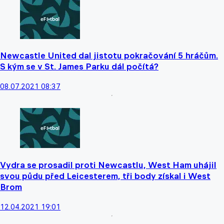
Newcastle United dal jistotu pokračování 5 hráčům.
S kým se v St. James Parku dál počítá?
08.07.2021 08:37
Vydra se prosadil proti Newcastlu, West Ham uhájil
svou půdu před Leicesterem, tři body získal i West
Brom
12.04.2021 19:01