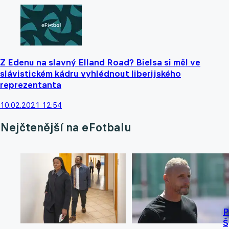
Z Edenu na slavný Elland Road? Bielsa si měl ve
slávistickém kádru vyhlédnout liberijského
reprezentanta
10.02.2021 12:54
Nejčtenější na eFotbalu
P
Š