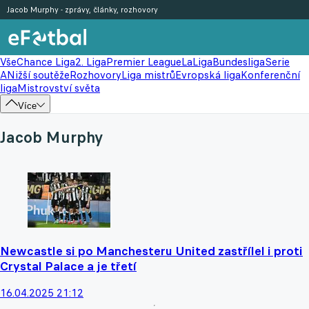
Jacob Murphy - zprávy, články, rozhovory
Vše
Chance Liga
2. Liga
Premier League
LaLiga
Bundesliga
Serie
A
Nižší soutěže
Rozhovory
Liga mistrů
Evropská liga
Konferenční
liga
Mistrovství světa
Více
Jacob Murphy
Newcastle si po Manchesteru United zastřílel i proti
Crystal Palace a je třetí
16.04.2025 21:12