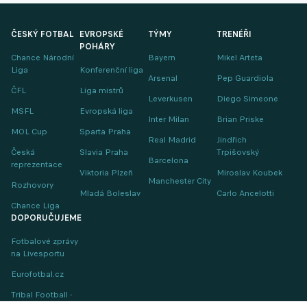
ČESKÝ FOTBAL
EVROPSKÉ
TÝMY
TRENÉŘI
POHÁRY
Chance Národní
Bayern
Mikel Arteta
Liga
Konferenční liga
Arsenal
Pep Guardiola
ČFL
Liga mistrů
Leverkusen
Diego Simeone
MSFL
Evropská liga
Inter Milan
Brian Priske
MOL Cup
Sparta Praha
Real Madrid
Jindřich
Česká
Slavia Praha
Trpišovský
Barcelona
reprezentace
Viktoria Plzeň
Miroslav Koubek
Manchester City
Rozhovory
Mladá Boleslav
Carlo Ancelotti
Chance Liga
DOPORUČUJEME
Fotbalové zprávy
na Livesportu
Eurofotbal.cz
Tribal Football -
Football News