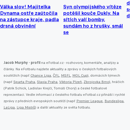
d
Válka slov! Majitelka
Syn olympijského vítěze
s
Dynama ostře zaútočila
potěšil kouče Dukly. Na
d
na zástupce kraje, padla
sítích valí bomby,
drsná obvinění
sundám ho z hrušky, smál
se
Jacob Murphy - profil
na eFotbal.cz - rozhovory, komentáře, analýzy a
články. Na eFotbalu najdete aktuality a zprávy o českých fotbalových
soutěžích (např.
Chance Liga
,
ČFL
,
MSFL
,
MOL Cup
), domácích týmech
(např.
Sparta Praha
,
Slavia Praha
,
Viktoria Plzeň
,
Zbrojovka Brno
), hráčích
(Patrik Schick, Ladislav Krejčí, Tomáš Chorý) a české fotbalové
reprezentaci. Vedle informací z českého fotbalu eFotbal.cz přináší i rychlé
zprávy z předních evropských soutěží (např.
Premier League
,
Bundesliga
,
LaLiga
,
Liga Mistrů
) a další aktuality ze světa fotbalu.