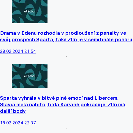
Drama v Edenu rozhodla v prodloužení z penalty ve
svůj prospěch Sparta, také Zlín je v semifinále poháru
28.02.2024 21:54
Sparta vyhrála v bitvě plné emocí nad Libercem.
Slavia měla nabito, bída Karviné pokračuje. Zlín má
další body
18.02.2024 22:37