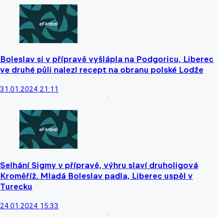
Boleslav si v přípravě vyšlápla na Podgoricu, Liberec
ve druhé půli nalezl recept na obranu polské Lodže
31.01.2024 21:11
Selhání Sigmy v přípravě, výhru slaví druholigová
Kroměříž. Mladá Boleslav padla, Liberec uspěl v
Turecku
24.01.2024 15:33