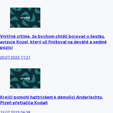
Vnitřně cítíme, že bychom chtěli bojovat o šestku,
avizuje Kozel, který už finišoval na deváté a sedmé
pozici
20.07.2023 11:21
Krejčí pomohl hattrickem k demolici Anderlechtu,
Plzeň přetlačila Kodaň
15.07.2023 06:38