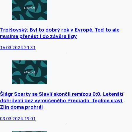
Trpišovský: Byl to dobrý rok v Evropě. Teď to ale
musíme přenést i do závěru ligy
16.03.2024 21:31
Šlágr Sparty se Slavií skončil remízou 0:0, Letenští
dohrávali bez vyloučeného Preciada. Teplice slaví,
Zlín doma prohrál
03.03.2024 19:01