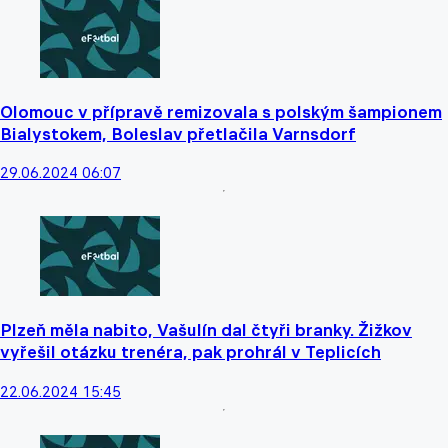
Olomouc v přípravě remizovala s polským šampionem
Bialystokem, Boleslav přetlačila Varnsdorf
29.06.2024 06:07
Plzeň měla nabito, Vašulín dal čtyři branky. Žižkov
vyřešil otázku trenéra, pak prohrál v Teplicích
22.06.2024 15:45