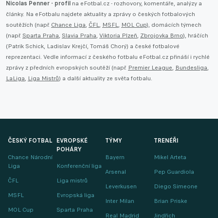
Nicolas Penner - profil
na eFotbal.cz - rozhovory, komentáře, analýzy a
články. Na eFotbalu najdete aktuality a zprávy o českých fotbalových
soutěžích (např.
Chance Liga
,
ČFL
,
MSFL
,
MOL Cup
), domácích týmech
(např.
Sparta Praha
,
Slavia Praha
,
Viktoria Plzeň
,
Zbrojovka Brno
), hráčích
(Patrik Schick, Ladislav Krejčí, Tomáš Chorý) a české fotbalové
reprezentaci. Vedle informací z českého fotbalu eFotbal.cz přináší i rychlé
zprávy z předních evropských soutěží (např.
Premier League
,
Bundesliga
,
LaLiga
,
Liga Mistrů
) a další aktuality ze světa fotbalu.
ČESKÝ FOTBAL
EVROPSKÉ
TÝMY
TRENÉŘI
POHÁRY
Chance Národní
Bayern
Mikel Arteta
Liga
Konferenční liga
Arsenal
Pep Guardiola
ČFL
Liga mistrů
Leverkusen
Diego Simeone
MSFL
Evropská liga
Inter Milan
Brian Priske
MOL Cup
Sparta Praha
Real Madrid
Jindřich