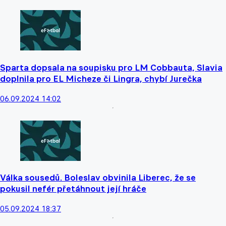
Sparta dopsala na soupisku pro LM Cobbauta, Slavia
doplnila pro EL Micheze či Lingra, chybí Jurečka
06.09.2024 14:02
Válka sousedů. Boleslav obvinila Liberec, že se
pokusil nefér přetáhnout její hráče
05.09.2024 18:37