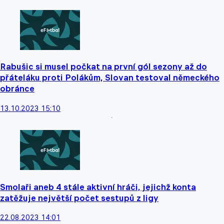
Rabušic si musel počkat na první gól sezony až do
přáteláku proti Polákům, Slovan testoval německého
obránce
13.10.2023 15:10
Smolaři aneb 4 stále aktivní hráči, jejichž konta
zatěžuje největší počet sestupů z ligy
22.08.2023 14:01