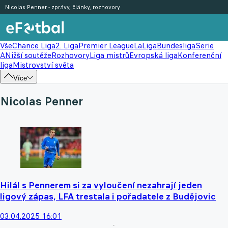
Nicolas Penner - zprávy, články, rozhovory
Vše
Chance Liga
2. Liga
Premier League
LaLiga
Bundesliga
Serie
A
Nižší soutěže
Rozhovory
Liga mistrů
Evropská liga
Konferenční
liga
Mistrovství světa
Více
Nicolas Penner
Hilál s Pennerem si za vyloučení nezahrají jeden
ligový zápas, LFA trestala i pořadatele z Budějovic
03.04.2025 16:01