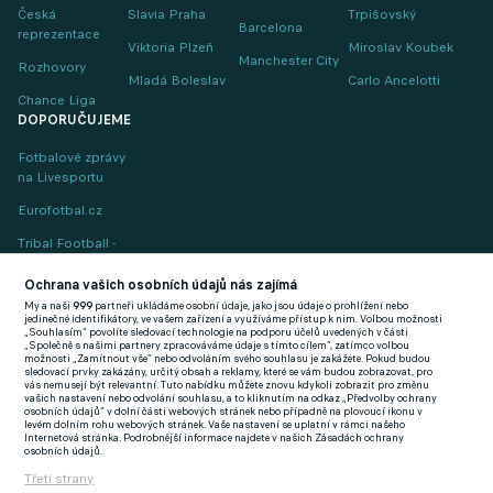
Česká
Slavia Praha
Trpišovský
Barcelona
reprezentace
Viktoria Plzeň
Miroslav Koubek
Manchester City
Rozhovory
Mladá Boleslav
Carlo Ancelotti
Chance Liga
DOPORUČUJEME
Fotbalové zprávy
na Livesportu
Eurofotbal.cz
Tribal Football -
Football News
(EN)
Ochrana vašich osobních údajů nás zajímá
My a naši
999
partneři ukládáme osobní údaje, jako jsou údaje o prohlížení nebo
FlashFutbal (SK)
jedinečné identifikátory, ve vašem zařízení a využíváme přístup k nim. Volbou možnosti
„Souhlasím“ povolíte sledovací technologie na podporu účelů uvedených v části
„Společně s našimi partnery zpracováváme údaje s tímto cílem“, zatímco volbou
Tenisportal.cz
možnosti „Zamítnout vše“ nebo odvoláním svého souhlasu je zakážete. Pokud budou
sledovací prvky zakázány, určitý obsah a reklamy, které se vám budou zobrazovat, pro
Tenisové zprávy
vás nemusejí být relevantní. Tuto nabídku můžete znovu kdykoli zobrazit pro změnu
vašich nastavení nebo odvolání souhlasu, a to kliknutím na odkaz „Předvolby ochrany
na Livesportu
osobních údajů“ v dolní části webových stránek nebo případně na plovoucí ikonu v
levém dolním rohu webových stránek. Vaše nastavení se uplatní v rámci našeho
Internetová stránka. Podrobnější informace najdete v našich Zásadách ochrany
osobních údajů.
Třetí strany