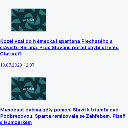
Kozel vzal do Německa i sparťana Plechatého a
slávistu Berana. Proč Slovanu pořád chybí střelec
Olatunji?
10.07.2023 12:07
Masopust dvěma góly pomohl Slavii k triumfu nad
Podbrezovou, Sparta remizovala se Záhřebem, Plzeň
s Hamburkem