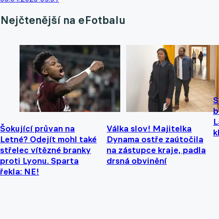
Nejčtenější na eFotbalu
S
b
L
Šokující průvan na
Válka slov! Majitelka
k
Letné? Odejít mohl také
Dynama ostře zaútočila
střelec vítězné branky
na zástupce kraje, padla
proti Lyonu. Sparta
drsná obvinění
řekla: NE!