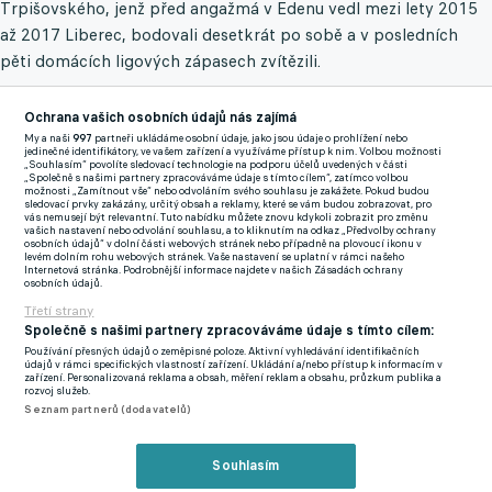
Trpišovského, jenž před angažmá v Edenu vedl mezi lety 2015
až 2017 Liberec, bodovali desetkrát po sobě a v posledních
pěti domácích ligových zápasech zvítězili.
„Jsem zklamaný, že jsme proti AC Milán zase dostali červenou
Ochrana vašich osobních údajů nás zajímá
kartu. Jedinou dobrou zprávou pro (vyloučeného) Tomáše
My a naši
997
partneři ukládáme osobní údaje, jako jsou údaje o prohlížení nebo
jedinečné identifikátory, ve vašem zařízení a využíváme přístup k nim. Volbou možnosti
Holeše je, že v neděli bude hrát, protože bude čerstvý. Celkově
„Souhlasím“ povolíte sledovací technologie na podporu účelů uvedených v části
„Společně s našimi partnery zpracováváme údaje s tímto cílem“, zatímco volbou
jsme v Evropské lize ukázali kvalitu a že v týmu dřímá potenciál.
možnosti „Zamítnout vše“ nebo odvoláním svého souhlasu je zakážete. Pokud budou
sledovací prvky zakázány, určitý obsah a reklamy, které se vám budou zobrazovat, pro
Byl to dobrý rok v Evropě. Teď to musíme přenést i do závěru
vás nemusejí být relevantní. Tuto nabídku můžete znovu kdykoli zobrazit pro změnu
vašich nastavení nebo odvolání souhlasu, a to kliknutím na odkaz „Předvolby ochrany
ligy a hned do nejbližšího zápasu s Libercem,“ prohlásil
osobních údajů“ v dolní části webových stránek nebo případně na plovoucí ikonu v
levém dolním rohu webových stránek. Vaše nastavení se uplatní v rámci našeho
Trpišovský před nedělní bitvou se Slovanem.
Internetová stránka. Podrobnější informace najdete v našich Zásadách ochrany
osobních údajů.
Výkop je naplánován na třetí hodinu odpolední a bude jej řídit
Třetí strany
Společně s našimi partnery zpracováváme údaje s tímto cílem:
sudí Černý s výpomocí Patáka a Podaného na čarách. U videa
Používání přesných údajů o zeměpisné poloze. Aktivní vyhledávání identifikačních
bude Rouček. Slavia má v kádru nejlepšího střelce Jurečku
údajů v rámci specifických vlastností zařízení. Ukládání a/nebo přístup k informacím v
zařízení. Personalizovaná reklama a obsah, měření reklam a obsahu, průzkum publika a
s jedenácti přesnými zásahy, na druhé straně jsou to Frýdek,
rozvoj služeb.
Kulenovič a Tupta se čtyřmi trefami. Liberec spolu s Č.
Seznam partnerů (dodavatelů)
Budějovicemi jako jediný v ligové sezoně ještě nezvítězil venku a
získal tam jen 6 z celkových 32 bodů.
Souhlasím