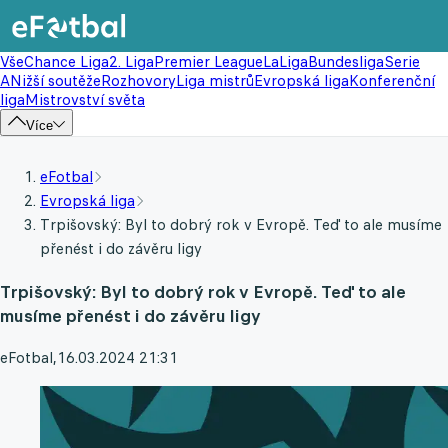
Vše
Chance Liga
2. Liga
Premier League
LaLiga
Bundesliga
Serie
A
Nižší soutěže
Rozhovory
Liga mistrů
Evropská liga
Konferenční
liga
Mistrovství světa
Více
eFotbal
Evropská liga
Trpišovský: Byl to dobrý rok v Evropě. Teď to ale musíme
přenést i do závěru ligy
Trpišovský: Byl to dobrý rok v Evropě. Teď to ale
musíme přenést i do závěru ligy
eFotbal
,
16.03.2024 21:31