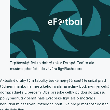
Trpišovský: Byl to dobrý rok v Evropě. Teď to ale
musíme přenést i do závěru ligy
Flashscore
Aktuálně druhý tým tabulky české nejvyšší soutěže snížil před
týdnem manko na městského rivala na jediný bod, nyní jej čeká
domácí duel s Libercem. Oba pražské celky půjdou do zápasů
po vypadnutí v osmifinále Evropské ligy, ale o motivaci
nebudou mít sešívaní rozhodně nouzi. Ve hře je možnost dostat
se do čela ligy.