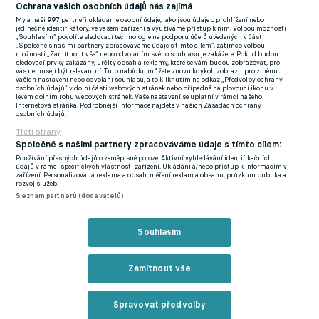
(EN)
Ochrana vašich osobních údajů nás zajímá
My a naši
997
partneři ukládáme osobní údaje, jako jsou údaje o prohlížení nebo
FlashFutbal (SK)
jedinečné identifikátory, ve vašem zařízení a využíváme přístup k nim. Volbou možnosti
„Souhlasím“ povolíte sledovací technologie na podporu účelů uvedených v části
„Společně s našimi partnery zpracováváme údaje s tímto cílem“, zatímco volbou
Tenisportal.cz
možnosti „Zamítnout vše“ nebo odvoláním svého souhlasu je zakážete. Pokud budou
sledovací prvky zakázány, určitý obsah a reklamy, které se vám budou zobrazovat, pro
Tenisové zprávy
vás nemusejí být relevantní. Tuto nabídku můžete znovu kdykoli zobrazit pro změnu
vašich nastavení nebo odvolání souhlasu, a to kliknutím na odkaz „Předvolby ochrany
na Livesportu
osobních údajů“ v dolní části webových stránek nebo případně na plovoucí ikonu v
levém dolním rohu webových stránek. Vaše nastavení se uplatní v rámci našeho
Internetová stránka. Podrobnější informace najdete v našich Zásadách ochrany
osobních údajů.
Třetí strany
Společně s našimi partnery zpracováváme údaje s tímto cílem:
Používání přesných údajů o zeměpisné poloze. Aktivní vyhledávání identifikačních
Podmínky užití
GDPR a žurnalistika
údajů v rámci specifických vlastností zařízení. Ukládání a/nebo přístup k informacím v
zařízení. Personalizovaná reklama a obsah, měření reklam a obsahu, průzkum publika a
Zásady ochrany osobních údajů
Doporučené stránky
rozvoj služeb.
Seznam partnerů (dodavatelů)
Třetí strany
Tiráž
Souhlasím
© eFotbal
2026
Zamítnout vše
Spravovat předvolby