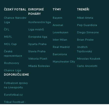
ČESKÝ FOTBAL
EVROPSKÉ
TÝMY
TRENÉŘI
POHÁRY
Chance Národní
Bayern
Mikel Arteta
Liga
Konferenční liga
Arsenal
Pep Guardiola
ČFL
Liga mistrů
Leverkusen
Diego Simeone
MSFL
Evropská liga
Inter Milan
Brian Priske
MOL Cup
Sparta Praha
Real Madrid
Jindřich
Česká
Slavia Praha
Trpišovský
Barcelona
reprezentace
Viktoria Plzeň
Miroslav Koubek
Manchester City
Rozhovory
Mladá Boleslav
Carlo Ancelotti
Chance Liga
DOPORUČUJEME
Fotbalové zprávy
na Livesportu
Eurofotbal.cz
Tribal Football -
Football News