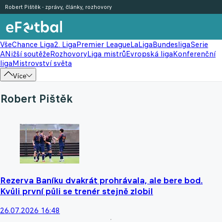
Robert Pištěk - zprávy, články, rozhovory
Vše
Chance Liga
2. Liga
Premier League
LaLiga
Bundesliga
Serie
A
Nižší soutěže
Rozhovory
Liga mistrů
Evropská liga
Konferenční
liga
Mistrovství světa
Více
Robert Pištěk
Rezerva Baníku dvakrát prohrávala, ale bere bod.
Kvůli první půli se trenér stejně zlobil
26.07.2026 16:48