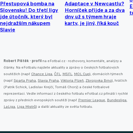
Přestupová bomba na
Adaptace v Newcastlu?
E
Slovensku! Do třetí ligy
Horníček přijde a za dva
t
jde útočník, který byl
dny už s týmem hraje
nejdražším nákupem
karty, je jiný, říká kouč
Slavie
Robert Pištěk - profil
na eFotbal.cz - rozhovory, komentáře, analýzy a
články. Na eFotbalu najdete aktuality a zprávy o českých fotbalových
soutěžích (např.
Chance Liga
,
ČFL
,
MSFL
,
MOL Cup
), domácích týmech
(např.
Sparta Praha
,
Slavia Praha
,
Viktoria Plzeň
,
Zbrojovka Brno
), hráčích
(Patrik Schick, Ladislav Krejčí, Tomáš Chorý) a české fotbalové
reprezentaci. Vedle informací z českého fotbalu eFotbal.cz přináší i rychlé
zprávy z předních evropských soutěží (např.
Premier League
,
Bundesliga
,
LaLiga
,
Liga Mistrů
) a další aktuality ze světa fotbalu.