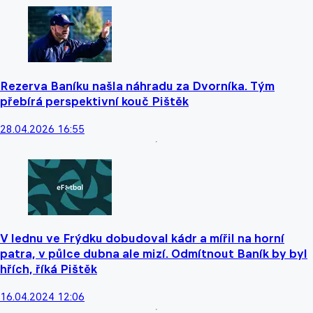
Rezerva Baníku našla náhradu za Dvorníka. Tým
přebírá perspektivní kouč Pištěk
28.04.2026 16:55
V lednu ve Frýdku dobudoval kádr a mířil na horní
patra, v půlce dubna ale mizí. Odmítnout Baník by byl
hřích, říká Pištěk
16.04.2024 12:06