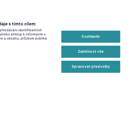
aje s tímto cílem:
yhledávání identifikačních
a/nebo přístup k informacím v
Souhlasím
lam a obsahu, průzkum publika
Zamítnout vše
Spravovat předvolby