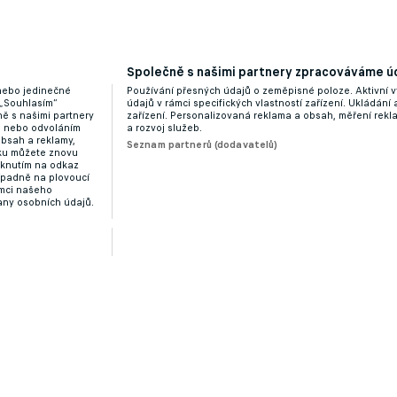
Společně s našimi partnery zpracováváme úd
. Udělal jsem správný krok, hlásí univerzál Kričfaluši
 nebo jedinečné
Používání přesných údajů o zeměpisné poloze. Aktivní v
 „Souhlasím“
údajů v rámci specifických vlastností zařízení. Ukládání 
ě s našimi partnery
zařízení. Personalizovaná reklama a obsah, měření rek
“ nebo odvoláním
a rozvoj služeb.
obsah a reklamy,
Seznam partnerů (dodavatelů)
dku můžete znovu
liknutím na odkaz
ípadně na plovoucí
ámci našeho
any osobních údajů.
il o přestupu, kouči Dvorníkovi vyčetl neloajalitu
Zobrazit více