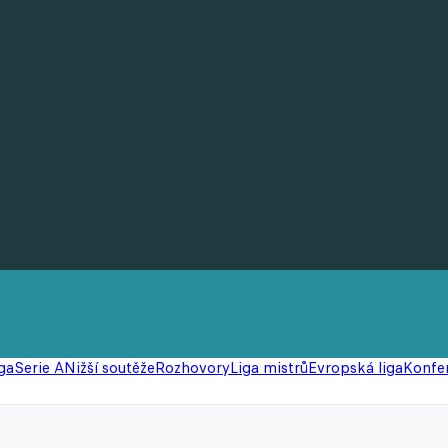
ga
Serie A
Nižší soutěže
Rozhovory
Liga mistrů
Evropská liga
Konfer