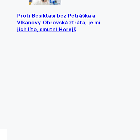
Proti Besiktasi bez Petráška a
Vlkanovy. Obrovská ztráta, je mi
jich líto, smutní Horejš