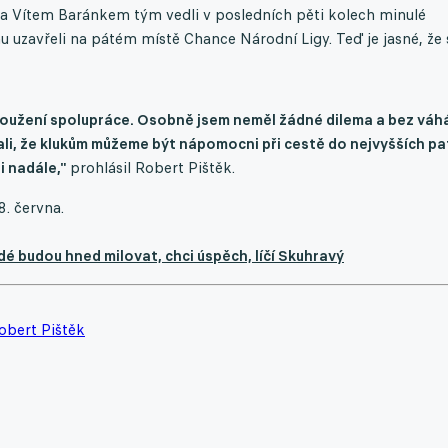
 Vítem Baránkem tým vedli v posledních pěti kolech minulé
nu uzavřeli na pátém místě Chance Národní Ligy. Teď je jasné, že 
odloužení spolupráce. Osobně jsem neměl žádné dilema a bez váh
ázali, že klukům můžeme být nápomocni při cestě do nejvyšších pa
i nadále,"
prohlásil Robert Pištěk.
8. června.
dé budou hned milovat, chci úspěch, líčí Skuhravý
obert Pištěk