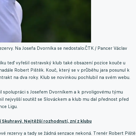
ezervy. Na Josefa Dvorníka se nedostalo.
ČTK / Pancer Václav
u teď vyřešil ostravský klub také obsazení pozice kouče u
 nadále Robert Pištěk. Kouč, který se v průběhu jara posunul k
ntrakt na dva roky. Klub se novinkou pochlubil na svém webu.
il spolupráci s Josefem Dvorníkem a k prvoligovému týmu
l nejvyšší soutěž se Slováckem a klub mu dal přednost před
nce Ligu.
Skuhravý. Nejtěžší rozhodnutí, zní z klubu
ové rezervy a tady se žádná senzace nekoná. Trenér Robert Piště