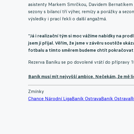
asistenty Markem Smrčkou, Davidem Bernatíkem a
sezony s bilancí tří výher, remízy a porážky a sezo
výsledky i prací řekli o další angažmá.
"Já i realizační tým si moc vážíme nabídky na pr
jsem ji přijal. Věřím, že jsme v závěru soutěže uk
fotbalu a tímto směrem budeme chtít pokračovat 
Rezerva Baníku se po dovolené vrátí do přípravy 1
Baník musí mít nejvyšší ambice. Nečekám, že mě li
Zmínky
Chance Národní Liga
Baník Ostrava
Baník Ostrava
R