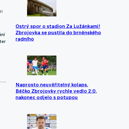
si
Ostrý spor o stadion Za Lužánkami!
Zbrojovka se pustila do brněnského
ání
radního
ter
Naprosto neuvěřitelný kolaps.
Béčko Zbrojovky rychle vedlo 2:0,
nakonec odjelo s potupou