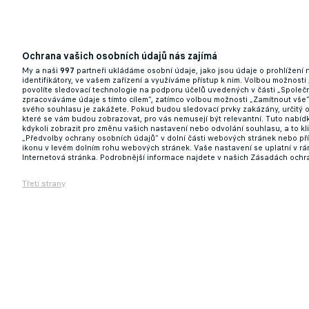
Ochrana vašich osobních údajů nás zajímá
Hotovo, hvězda Baníku se stěhuje do Belgie
My a naši
997
partneři ukládáme osobní údaje, jako jsou údaje o prohlížení
identifikátory, ve vašem zařízení a využíváme přístup k nim. Volbou možnosti
povolíte sledovací technologie na podporu účelů uvedených v části „Společn
11.06.2026 09:00
zpracováváme údaje s tímto cílem“, zatímco volbou možnosti „Zamítnout vše
svého souhlasu je zakážete. Pokud budou sledovací prvky zakázány, určitý 
které se vám budou zobrazovat, pro vás nemusejí být relevantní. Tuto nabí
kdykoli zobrazit pro změnu vašich nastavení nebo odvolání souhlasu, a to k
„Předvolby ochrany osobních údajů“ v dolní části webových stránek nebo př
ikonu v levém dolním rohu webových stránek. Vaše nastavení se uplatní v r
Internetová stránka. Podrobnější informace najdete v našich Zásadách ochr
Třetí strany
Kričfaluši opouští Baník. Mikloško promluv
11.06.2026 07:01