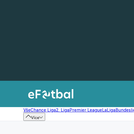
Vše
Chance Liga
2. Liga
Premier League
LaLiga
Bundesli
Více