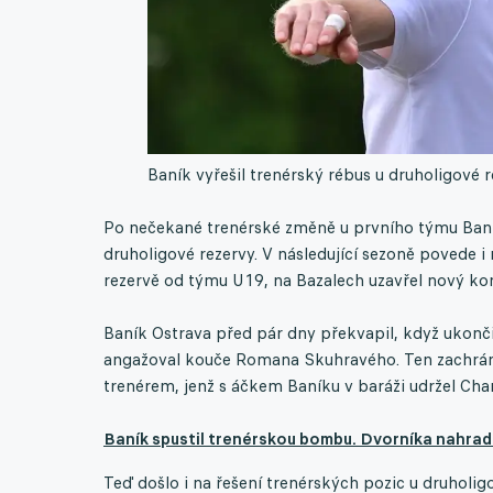
Baník vyřešil trenérský rébus u druholigové r
Po nečekané trenérské změně u prvního týmu Baník
druholigové rezervy. V následující sezoně povede i
rezervě od týmu U19, na Bazalech uzavřel nový ko
Baník Ostrava před pár dny překvapil, když ukonč
angažoval kouče Romana Skuhravého. Ten zachráni
trenérem, jenž s áčkem Baníku v baráži udržel Cha
Baník spustil trenérskou bombu. Dvorníka nahradí 
Teď došlo i na řešení trenérských pozic u druholig