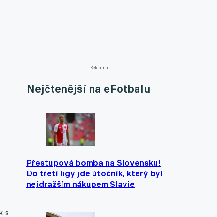
Reklama
Nejčtenější na eFotbalu
Přestupová bomba na Slovensku!
Do třetí ligy jde útočník, který byl
nejdražším nákupem Slavie
k s