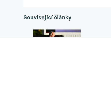
Související články
Baník musí mít nejvyšší ambice. Nečekám, ž
11.06.2026 13:59