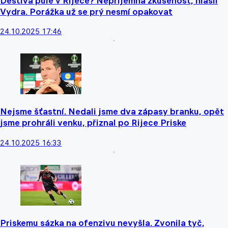
Deštivá půle v Rijece? Nepříjemná zkušenost, hlásil
Vydra. Porážka už se prý nesmí opakovat
24.10.2025 17:46
Nejsme šťastní. Nedali jsme dva zápasy branku, opět
jsme prohráli venku, přiznal po Rijece Priske
24.10.2025 16:33
Priskemu sázka na ofenzivu nevyšla. Zvonila tyč,