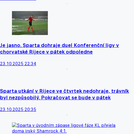
Je jasno. Sparta dohraje duel Konferenční ligy v
chorvatské Rijece v pátek odpoledne
23.10.2025 22:34
Sparta utkání v Rijece ve čtvrtek nedohraje, trávník
byl nezpůsobilý. Pokračovat se bude v pátek
23.10.2025 20:35