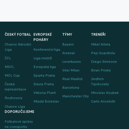
ČESKÝ FOTBAL
EVROPSKÉ
TÝMY
TRENÉŘI
POHÁRY
Chance Národní
Bayern
Mikel Arteta
Liga
Konferenční liga
Arsenal
Pep Guardiola
ČFL
Liga mistrů
Leverkusen
Diego Simeone
MSFL
Evropská liga
Inter Milan
Brian Priske
MOL Cup
Sparta Praha
Real Madrid
Jindřich
Česká
Slavia Praha
Trpišovský
Barcelona
reprezentace
Viktoria Plzeň
Miroslav Koubek
Manchester City
Rozhovory
Mladá Boleslav
Carlo Ancelotti
Chance Liga
DOPORUČUJEME
Fotbalové zprávy
na Livesportu