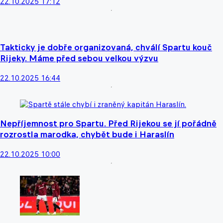
22.10.2025 17:12
Takticky je dobře organizovaná, chválí Spartu kouč
Rijeky. Máme před sebou velkou výzvu
22.10.2025 16:44
Nepříjemnost pro Spartu. Před Rijekou se jí pořádně
rozrostla marodka, chybět bude i Haraslín
22.10.2025 10:00