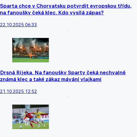
Sparta chce v Chorvatsku potvrdit evropskou třídu,
na fanoušky čeká klec. Kdo vysílá zápas?
22.10.2025 06:33
Drsná Rijeka. Na fanoušky Sparty čeká nechvalně
známá klec a také zákaz mávání vlajkami
21.10.2025 12:52