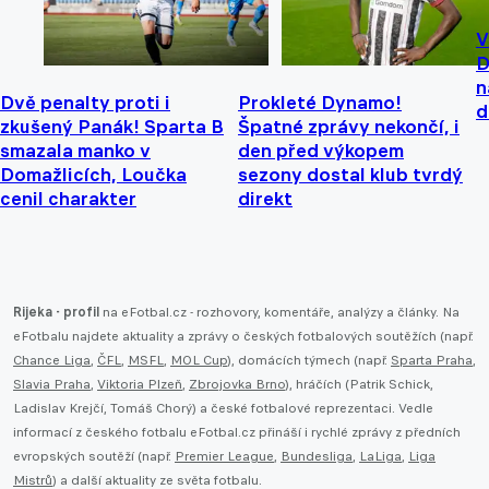
V
D
n
Dvě penalty proti i
Prokleté Dynamo!
d
zkušený Panák! Sparta B
Špatné zprávy nekončí, i
smazala manko v
den před výkopem
Domažlicích, Loučka
sezony dostal klub tvrdý
cenil charakter
direkt
Rijeka - profil
na eFotbal.cz - rozhovory, komentáře, analýzy a články. Na
eFotbalu najdete aktuality a zprávy o českých fotbalových soutěžích (např.
Chance Liga
,
ČFL
,
MSFL
,
MOL Cup
), domácích týmech (např.
Sparta Praha
,
Slavia Praha
,
Viktoria Plzeň
,
Zbrojovka Brno
), hráčích (Patrik Schick,
Ladislav Krejčí, Tomáš Chorý) a české fotbalové reprezentaci. Vedle
informací z českého fotbalu eFotbal.cz přináší i rychlé zprávy z předních
evropských soutěží (např.
Premier League
,
Bundesliga
,
LaLiga
,
Liga
Mistrů
) a další aktuality ze světa fotbalu.