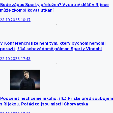
Bude zápas Sparty přeložen? Vydatný déšť v Rijece
může zkomplikovat utkání
23.10.2025 10:17
V Konferenční lize není tým, který bychom nemohli
porazit, říká sebevědomě gólman Sparty Vindahl
22.10.2025 17:43
Podcenit nechceme nikoho, říká Priske před soubojem
s Rijekou. Pořád to jsou mistři Chorvatska