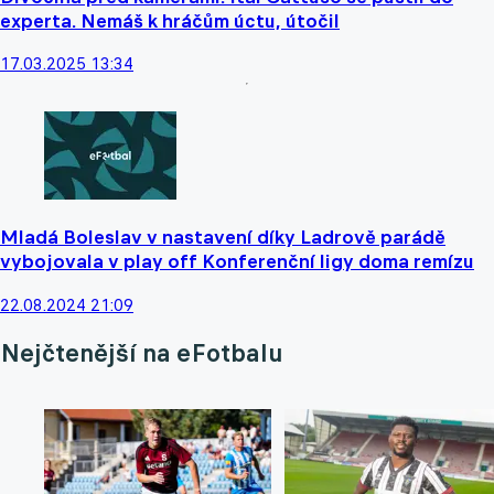
experta. Nemáš k hráčům úctu, útočil
17.03.2025 13:34
Mladá Boleslav v nastavení díky Ladrově parádě
vybojovala v play off Konferenční ligy doma remízu
22.08.2024 21:09
Nejčtenější na eFotbalu