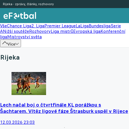
Rijeka - zprávy, články, rozhovory
Vše
Chance Liga
2. Liga
Premier League
LaLiga
Bundesliga
Serie
A
Nižší soutěže
Rozhovory
Liga mistrů
Evropská liga
Konferenční
liga
Mistrovství světa
Více
Rijeka
Lech načal boj o čtvrtfinále KL porážkou s
Šachtarem. Vítěz ligové fáze Štrasburk uspěl v Rijece
12.03.2026 23:03