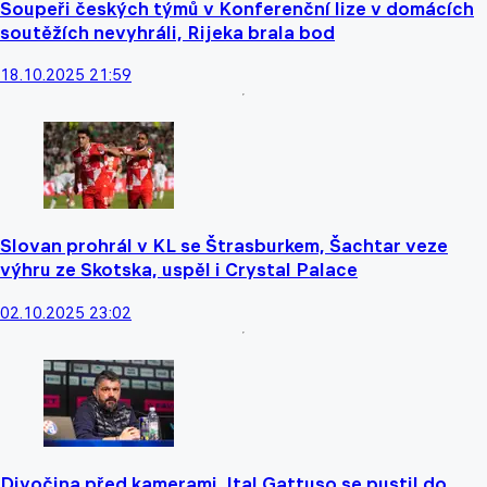
Soupeři českých týmů v Konferenční lize v domácích
soutěžích nevyhráli, Rijeka brala bod
18.10.2025 21:59
Slovan prohrál v KL se Štrasburkem, Šachtar veze
výhru ze Skotska, uspěl i Crystal Palace
02.10.2025 23:02
Divočina před kamerami. Ital Gattuso se pustil do