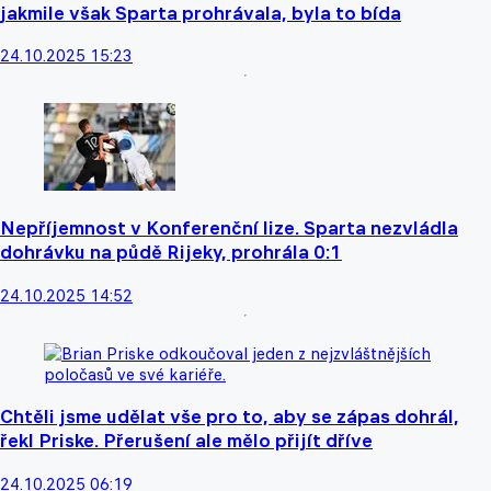
jakmile však Sparta prohrávala, byla to bída
24.10.2025 15:23
Nepříjemnost v Konferenční lize. Sparta nezvládla
dohrávku na půdě Rijeky, prohrála 0:1
24.10.2025 14:52
Chtěli jsme udělat vše pro to, aby se zápas dohrál,
řekl Priske. Přerušení ale mělo přijít dříve
24.10.2025 06:19