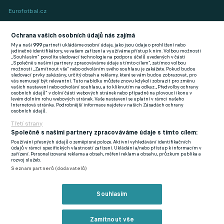
Eurofotbal.cz
Tribal Football -
Football News
Ochrana vašich osobních údajů nás zajímá
(EN)
My a naši
999
partneři ukládáme osobní údaje, jako jsou údaje o prohlížení nebo
jedinečné identifikátory, ve vašem zařízení a využíváme přístup k nim. Volbou možnosti
„Souhlasím“ povolíte sledovací technologie na podporu účelů uvedených v části
FlashFutbal (SK)
„Společně s našimi partnery zpracováváme údaje s tímto cílem“, zatímco volbou
možnosti „Zamítnout vše“ nebo odvoláním svého souhlasu je zakážete. Pokud budou
Tenisportal.cz
sledovací prvky zakázány, určitý obsah a reklamy, které se vám budou zobrazovat, pro
vás nemusejí být relevantní. Tuto nabídku můžete znovu kdykoli zobrazit pro změnu
vašich nastavení nebo odvolání souhlasu, a to kliknutím na odkaz „Předvolby ochrany
Tenisové zprávy
osobních údajů“ v dolní části webových stránek nebo případně na plovoucí ikonu v
na Livesportu
levém dolním rohu webových stránek. Vaše nastavení se uplatní v rámci našeho
Zavřít reklamu
Internetová stránka. Podrobnější informace najdete v našich Zásadách ochrany
osobních údajů.
Třetí strany
Společně s našimi partnery zpracováváme údaje s tímto cílem:
Používání přesných údajů o zeměpisné poloze. Aktivní vyhledávání identifikačních
údajů v rámci specifických vlastností zařízení. Ukládání a/nebo přístup k informacím v
Podmínky užití
GDPR a žurnalistika
zařízení. Personalizovaná reklama a obsah, měření reklam a obsahu, průzkum publika a
rozvoj služeb.
Zásady ochrany osobních údajů
Doporučené stránky
Seznam partnerů (dodavatelů)
Třetí strany
Tiráž
Reklama
Souhlasím
Zamítnout vše