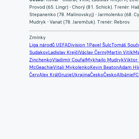
Provod (65. Lingr) - Chorý (81. Schick). Trenér: Ha
Stepanenko (78. Malinovskyj) - Jarmolenko (68. C
Mudryk - Vanat (78. Jaremčuk). Trenér: Rebrov.
Zmínky
Liga národů UEFA
Division 1
Pavel Šulc
Tomáš Souč
Sudakov
Ladislav Krejčí
Václav Černý
Martin Vitík
Ma
Zinchenko
Vladimír Coufal
Mykhailo Mudryk
Viktor
McGeachie
Vitali Mykolenko
Kevin Beaton
Adam Hl
Červ
Alex Král
Gruzie
Ukrajina
Česko
Česko
Albánie
FC