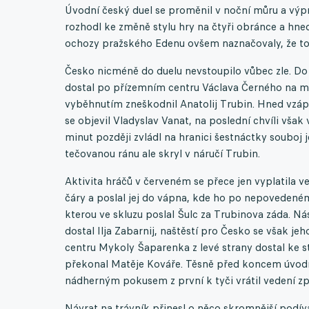
Úvodní český duel se proměnil v noční můru a výp
rozhodl ke změně stylu hry na čtyři obránce a hn
ochozy pražského Edenu ovšem naznačovaly, že to
Česko nicméně do duelu nevstoupilo vůbec zle. Do
dostal po přízemním centru Václava Černého na m
vyběhnutím zneškodnil Anatolij Trubin. Hned vzáp
se objevil Vladyslav Vanat, na poslední chvíli však
minut později zvládl na hranici šestnáctky souboj 
tečovanou ránu ale skryl v náručí Trubin.
Aktivita hráčů v červeném se přece jen vyplatila ve
čáry a poslal jej do vápna, kde ho po nepovedeném
kterou ve skluzu poslal Šulc za Trubinova záda. N
dostal Ilja Zabarnij, naštěstí pro Česko se však je
centru Mykoly Šaparenka z levé strany dostal ke s
překonal Matěje Kováře. Těsně před koncem úvodní
nádherným pokusem z první k tyči vrátil vedení zp
Návrat na trávník přinesl o něco skromnější podívan