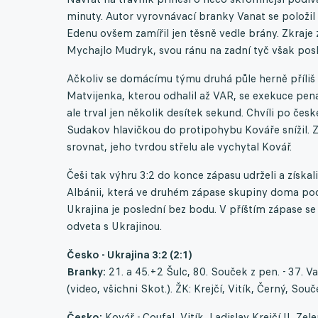
minuty. Autor vyrovnávací branky Vanat se položil 
Edenu ovšem zamířil jen těsně vedle brány. Zkraj
Mychajlo Mudryk, svou ránu na zadní tyč však posl
Ačkoliv se domácímu týmu druhá půle herně příliš
Matvijenka, kterou odhalil až VAR, se exekuce pen
ale trval jen několik desítek sekund. Chvíli po čes
Sudakov hlavičkou do protipohybu Kováře snížil.
srovnat, jeho tvrdou střelu ale vychytal Kovář.
Češi tak výhru 3:2 do konce zápasu udrželi a získa
Albánii, která ve druhém zápase skupiny doma podle
Ukrajina je poslední bez bodu. V příštím zápase se 
odveta s Ukrajinou.
Česko - Ukrajina 3:2 (2:1)
Branky:
21. a 45.+2 Šulc, 80. Souček z pen. - 37. 
(video, všichni Skot.). ŽK: Krejčí, Vitík, Černý, So
Česko:
Kovář - Coufal, Vitík, Ladislav Krejčí II, Zel