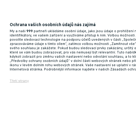
Ochrana vašich osobních údajů nás zajímá
My a naši
999
partneři ukládáme osobní údaje, jako jsou údaje o prohlížení
identifikátory, ve vašem zařízení a využíváme přístup k nim. Volbou možnosti
povolíte sledovací technologie na podporu účelů uvedených v části „Společn
zpracováváme údaje s tímto cílem“, zatímco volbou možnosti „Zamítnout vše
svého souhlasu je zakážete. Pokud budou sledovací prvky zakázány, určitý 
které se vám budou zobrazovat, pro vás nemusejí být relevantní. Tuto nabí
kdykoli zobrazit pro změnu vašich nastavení nebo odvolání souhlasu, a to k
„Předvolby ochrany osobních údajů“ v dolní části webových stránek nebo př
ikonu v levém dolním rohu webových stránek. Vaše nastavení se uplatní v r
Internetová stránka. Podrobnější informace najdete v našich Zásadách ochr
Třetí strany