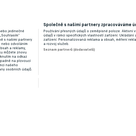
Společně s našimi partnery zpracováváme úd
 nebo jedinečné
Používání přesných údajů o zeměpisné poloze. Aktivní v
 „Souhlasím“
údajů v rámci specifických vlastností zařízení. Ukládání 
ě s našimi partnery
zařízení. Personalizovaná reklama a obsah, měření rek
“ nebo odvoláním
a rozvoj služeb.
obsah a reklamy,
Seznam partnerů (dodavatelů)
dku můžete znovu
liknutím na odkaz
ípadně na plovoucí
ámci našeho
any osobních údajů.