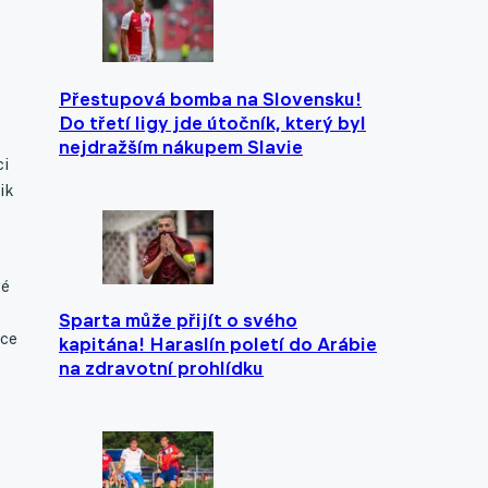
Přestupová bomba na Slovensku!
Do třetí ligy jde útočník, který byl
nejdražším nákupem Slavie
ci
ik
vé
Sparta může přijít o svého
čce
kapitána! Haraslín poletí do Arábie
na zdravotní prohlídku