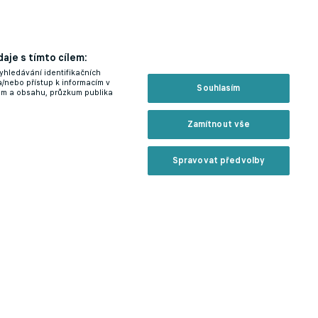
aje s tímto cílem:
yhledávání identifikačních
a/nebo přístup k informacím v
Souhlasím
lam a obsahu, průzkum publika
Zamítnout vše
Spravovat předvolby