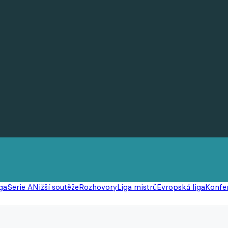
ga
Serie A
Nižší soutěže
Rozhovory
Liga mistrů
Evropská liga
Konfer