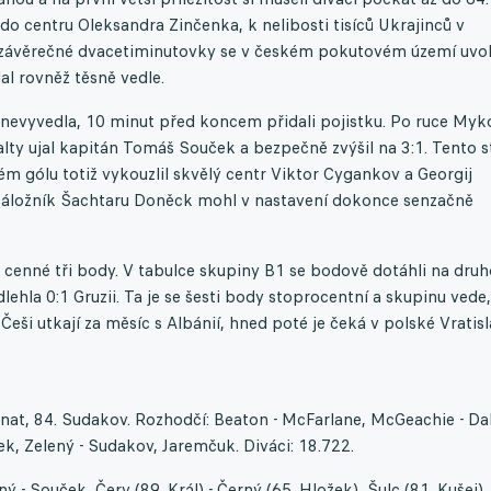
do centru Oleksandra Zinčenka, k nelibosti tisíců Ukrajinců v
e závěrečné dvacetiminutovky se v českém pokutovém území uvol
al rovněž těsně vedle.
 nevyvedla, 10 minut před koncem přidali pojistku. Po ruce Myk
alty ujal kapitán Tomáš Souček a bezpečně zvýšil na 3:1. Tento s
kém gólu totiž vykouzlil skvělý centr Viktor Cygankov a Georgij
 Záložník Šachtaru Doněck mohl v nastavení dokonce senzačně
li cenné tři body. V tabulce skupiny B1 se bodově dotáhli na dru
hla 0:1 Gruzii. Ta je se šesti body stoprocentní a skupinu vede,
Češi utkají za měsíc s Albánií, hned poté je čeká v polské Vratisl
Vanat, 84. Sudakov. Rozhodčí: Beaton - McFarlane, McGeachie - Da
uček, Zelený - Sudakov, Jaremčuk. Diváci: 18.722.
ený - Souček, Červ (89. Král) - Černý (65. Hložek), Šulc (81. Kušej),