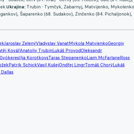
šek.
Ukrajina:
Trubin - Tymčyk, Zabarnyj, Matvijenko, Mykolenko
ygankov), Šaparenko (68. Sudakov), Zinčenko (84. Pichaljonok),
ek
Jaroslav Zelený
Vladyslav Vanat
Mykola Matvienko
Georgiy
těj Kovář
Anatoliy Trubin
Lukáš Provod
Oleksandr
 Gyökeres
Ilja Korotkovs
Taras Stepanenko
Liam McFarlane
Ross
ožek
Patrik Schick
Vasil Kušej
Ondřej Lingr
Tomáš Chorý
Lukáš
 Dallas