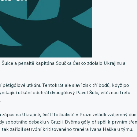
Šulce a penaltě kapitána Součka Česko zdolalo Ukrajinu a
 pětigólové utkání. Tentokrát ale slaví zisk tří bodů, když po
nikající utkání odehrál dvougólový Pavel Šulc, vítěznou trefu
.
zápas na Ukrajině, čeští fotbalisté v Praze zvládli vzájemný due
pady sobotního debaklu v Gruzii. Dvěma góly přispěl k prvním tře
tak zařídil setrvání kritizovaného trenéra Ivana Haška u týmu.