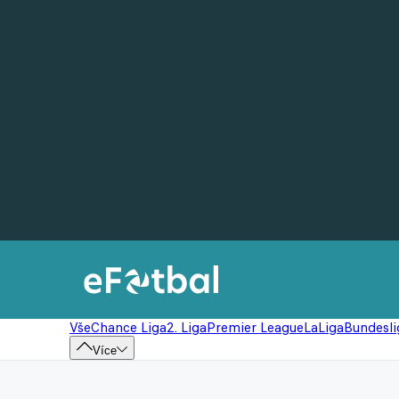
Vše
Chance Liga
2. Liga
Premier League
LaLiga
Bundesli
Více