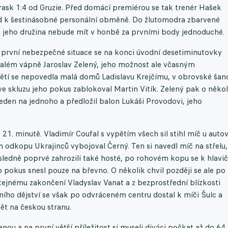
rask 1:4 od Gruzie. Před domácí premiérou se tak trenér Hašek
ed k šestinásobné personální obměně. Do žlutomodra zbarvené
 jeho družina nebude mít v honbě za prvními body jednoduché.
 první nebezpečné situace se na konci úvodní desetiminutovky
além vápně Jaroslav Zelený, jeho možnost ale včasným
ětí se nepovedla malá domů Ladislavu Krejčímu, v obrovské šan
 ve skluzu jeho pokus zablokoval Martin Vitík. Zelený pak o někol
jeden na jednoho a předložil balon Lukáši Provodovi, jeho
 21. minutě. Vladimír Coufal s vypětím všech sil stihl míč u auto
 odkopu Ukrajinců vybojoval Černý. Ten si navedl míč na střelu,
ásledně poprvé zahrozili také hosté, po rohovém kopu se k hlavi
ho pokus snesl pouze na břevno. O několik chvil později se ale po
tejnému zakončení Vladyslav Vanat a z bezprostřední blízkosti
ho dějství se však po odvráceném centru dostal k míči Šulc a
ět na českou stranu.
ou a na první větší příležitost si museli diváci počkat až do 64.