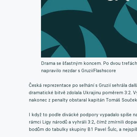
Drama se šťastným koncem. Po dvou trefách 
napravilo nezdar s Gruzií
Flashscore
Česká reprezentace po selhání s Gruzií sehrála další
dramatické bitvě zdolala Ukrajinu poměrem 3:2. Vy
nakonec z penalty obstaral kapitán Tomáš Souček
I když to podle divácké podpory vypadalo spíše na 
rámci Ligy národů a vyhráli 3:2, čímž zmírnili do
bodům do tabulky skupiny B1 Pavel Šulc, a nejspíš 