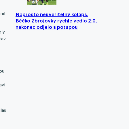
nil
Naprosto neuvěřitelný kolaps.
Béčko Zbrojovky rychle vedlo 2:0,
nakonec odjelo s potupou
oly
tav
hou
avi
llas