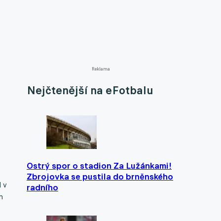
Reklama
Nejčtenější na eFotbalu
Ostrý spor o stadion Za Lužánkami!
Zbrojovka se pustila do brněnského
l v
radního
m