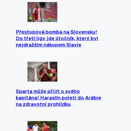
Přestupová bomba na Slovensku!
Do třetí ligy jde útočník, který byl
nejdražším nákupem Slavie
Sparta může přijít o svého
kapitána! Haraslín poletí do Arábie
na zdravotní prohlídku