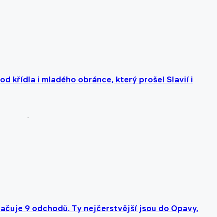
d křídla i mladého obránce, který prošel Slavií i
ačuje 9 odchodů. Ty nejčerstvější jsou do Opavy,