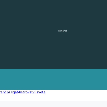
Reklama
enční liga
Mistrovství světa