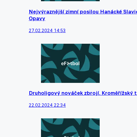
Nejvýraznější zimní posilou Hanácké Slavie j
Opavy
27.02.2024 14:53
Druholigový nováček zbrojí. Kroměřížský t
22.02.2024 22:34