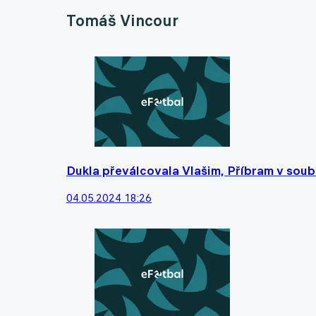
Tomáš Vincour
Dukla převálcovala Vlašim, Příbram v soub
04.05.2024 18:26