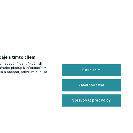
aje s tímto cílem:
yhledávání identifikačních
a/nebo přístup k informacím v
Souhlasím
lam a obsahu, průzkum publika
Zamítnout vše
Spravovat předvolby