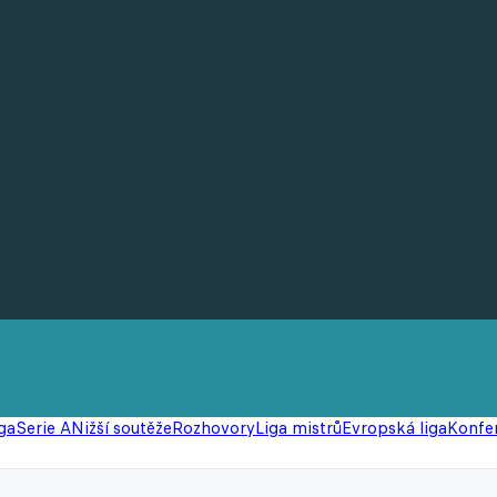
ga
Serie A
Nižší soutěže
Rozhovory
Liga mistrů
Evropská liga
Konfer