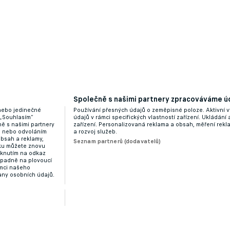
Společně s našimi partnery zpracováváme úd
 nebo jedinečné
Používání přesných údajů o zeměpisné poloze. Aktivní v
 „Souhlasím“
údajů v rámci specifických vlastností zařízení. Ukládání 
ě s našimi partnery
zařízení. Personalizovaná reklama a obsah, měření rek
“ nebo odvoláním
a rozvoj služeb.
obsah a reklamy,
Seznam partnerů (dodavatelů)
dku můžete znovu
liknutím na odkaz
ípadně na plovoucí
ámci našeho
any osobních údajů.