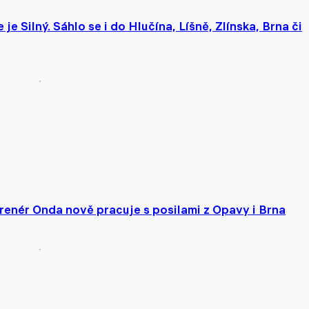
e Silný. Sáhlo se i do Hlučína, Líšně, Zlínska, Brna či
renér Onda nově pracuje s posilami z Opavy i Brna