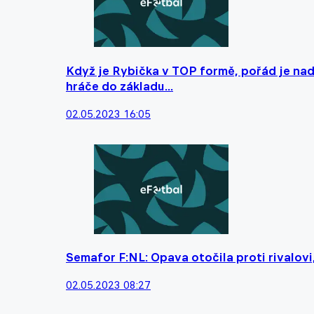
Když je Rybička v TOP formě, pořád je nad
hráče do základu...
02.05.2023 16:05
Semafor F:NL: Opava otočila proti rivalov
02.05.2023 08:27