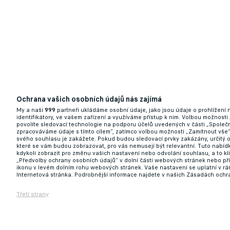
Ochrana vašich osobních údajů nás zajímá
My a naši
999
partneři ukládáme osobní údaje, jako jsou údaje o prohlížení
identifikátory, ve vašem zařízení a využíváme přístup k nim. Volbou možnosti
povolíte sledovací technologie na podporu účelů uvedených v části „Společn
zpracováváme údaje s tímto cílem“, zatímco volbou možnosti „Zamítnout vše
svého souhlasu je zakážete. Pokud budou sledovací prvky zakázány, určitý 
které se vám budou zobrazovat, pro vás nemusejí být relevantní. Tuto nabí
kdykoli zobrazit pro změnu vašich nastavení nebo odvolání souhlasu, a to k
„Předvolby ochrany osobních údajů“ v dolní části webových stránek nebo př
ikonu v levém dolním rohu webových stránek. Vaše nastavení se uplatní v r
Internetová stránka. Podrobnější informace najdete v našich Zásadách ochr
Třetí strany