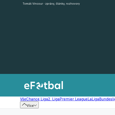
Tomáš Vincour - zprávy, články, rozhovory
Vše
Chance Liga
2. Liga
Premier League
LaLiga
Bundesli
Více