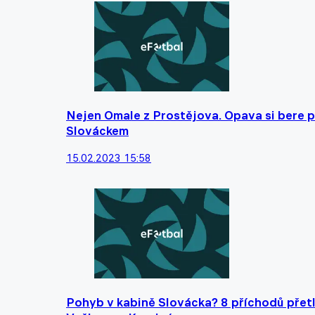
Nejen Omale z Prostějova. Opava si bere po
Slováckem
15.02.2023 15:58
Pohyb v kabině Slovácka? 8 příchodů přetl