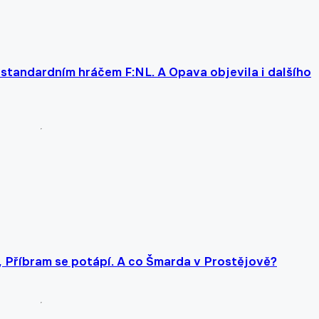
standardním hráčem F:NL. A Opava objevila i dalšího
i, Příbram se potápí. A co Šmarda v Prostějově?