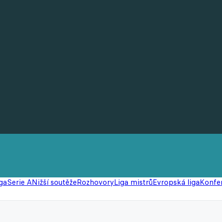
ga
Serie A
Nižší soutěže
Rozhovory
Liga mistrů
Evropská liga
Konfer