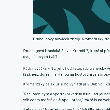
Druholigový nováček zbrojí. Kroměřížský tre
Druholigová Hanácká Slavia Kroměříž, která si pře
dvojicí nových tváří.
Kádr nováčka F:NL, jehož od listopadu trenérsky ve
(22), jenž dorazil na Hanou na hostování ze Zbrojo
Kroměřížský celek už si ho vyhlédl již v Dubnici, kd
"Realizační tým a sportovní vedení klubu zaujal na
výhledem možné další spolupráce," zaznělo na web
Boleslavský herní styl se mně líbí, líčí Fila. Nezlo