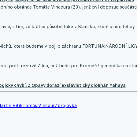
ředního obránce Tomáše Vincoura (23), jenž byl doposud součást
avie, s tím, že krátce působil také v Blansku, které s ním tehdy
úspěchů, které budeme v boji o záchranu FORTUNA:NÁRODNÍ LIG
nora proti rezervě Zlína, což bude pro Kroměříž generálka na sta
logicky chybí. Z Opavy dorazí exslávistický dlouhán Yahaya
artin Vitík
Tomáš Vincour
Zbrojovka