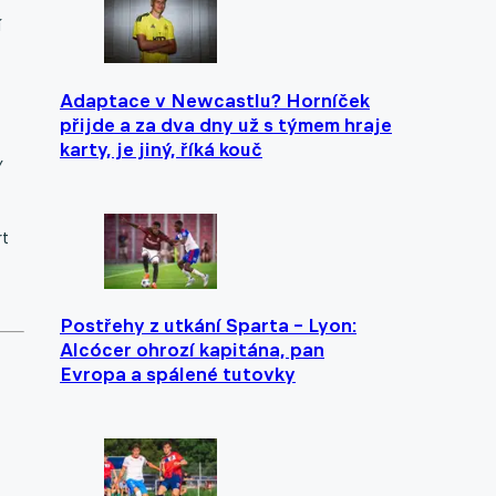
í
Adaptace v Newcastlu? Horníček
přijde a za dva dny už s týmem hraje
karty, je jiný, říká kouč
Y
rt
Postřehy z utkání Sparta – Lyon:
Alcócer ohrozí kapitána, pan
Evropa a spálené tutovky