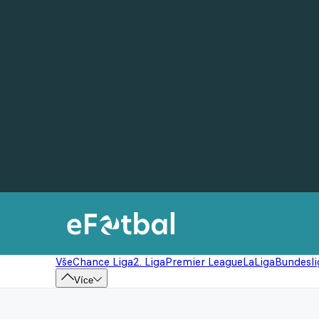
Vše
Chance Liga
2. Liga
Premier League
LaLiga
Bundesli
Více