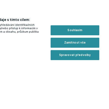
aje s tímto cílem:
yhledávání identifikačních
a/nebo přístup k informacím v
Souhlasím
lam a obsahu, průzkum publika
Zamítnout vše
Spravovat předvolby