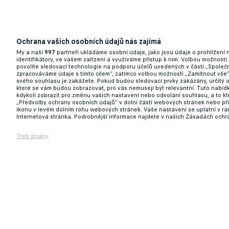
Ochrana vašich osobních údajů nás zajímá
My a naši
997
partneři ukládáme osobní údaje, jako jsou údaje o prohlížení
identifikátory, ve vašem zařízení a využíváme přístup k nim. Volbou možnosti
povolíte sledovací technologie na podporu účelů uvedených v části „Společn
zpracováváme údaje s tímto cílem“, zatímco volbou možnosti „Zamítnout vše
svého souhlasu je zakážete. Pokud budou sledovací prvky zakázány, určitý 
které se vám budou zobrazovat, pro vás nemusejí být relevantní. Tuto nabí
kdykoli zobrazit pro změnu vašich nastavení nebo odvolání souhlasu, a to k
„Předvolby ochrany osobních údajů“ v dolní části webových stránek nebo př
ikonu v levém dolním rohu webových stránek. Vaše nastavení se uplatní v r
Internetová stránka. Podrobnější informace najdete v našich Zásadách ochr
Třetí strany