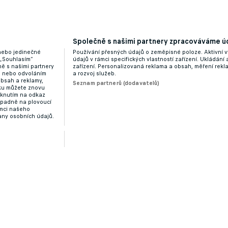
Společně s našimi partnery zpracováváme úd
 nebo jedinečné
Používání přesných údajů o zeměpisné poloze. Aktivní v
 „Souhlasím“
údajů v rámci specifických vlastností zařízení. Ukládání 
ě s našimi partnery
zařízení. Personalizovaná reklama a obsah, měření rek
“ nebo odvoláním
a rozvoj služeb.
obsah a reklamy,
Seznam partnerů (dodavatelů)
dku můžete znovu
liknutím na odkaz
ípadně na plovoucí
ámci našeho
any osobních údajů.