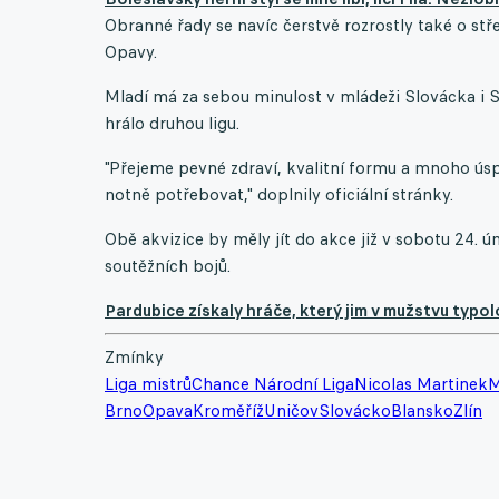
Obranné řady se navíc čerstvě rozrostly také o st
Opavy.
Mladí má za sebou minulost v mládeži Slovácka i Sl
hrálo druhou ligu.
"Přejeme pevné zdraví, kvalitní formu a mnoho 
notně potřebovat," doplnily oficiální stránky.
Obě akvizice by měly jít do akce již v sobotu 24. ú
soutěžních bojů.
Pardubice získaly hráče, který jim v mužstvu typo
Zmínky
Liga mistrů
Chance Národní Liga
Nicolas Martinek
M
Brno
Opava
Kroměříž
Uničov
Slovácko
Blansko
Zlín