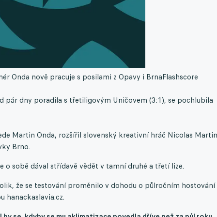
nér Onda nově pracuje s posilami z Opavy i Brna
Flashscore
d pár dny poradila s třetiligovým Uničovem (3:1), se pochlubila
de Martin Onda, rozšířil slovenský kreativní hráč Nicolas Marti
vky Brno.
e o sobě dával střídavě vědět v tamní druhé a třetí lize.
tolik, že se testování proměnilo v dohodu o půlročním hostování 
u hanackaslavia.cz.
bil by se, kdyby se mu aklimatizace povedla dříve než za půl roku