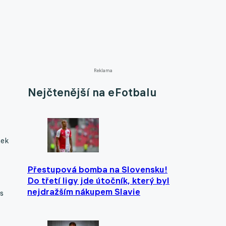
Reklama
Nejčtenější na eFotbalu
nek
Přestupová bomba na Slovensku!
Do třetí ligy jde útočník, který byl
nejdražším nákupem Slavie
s