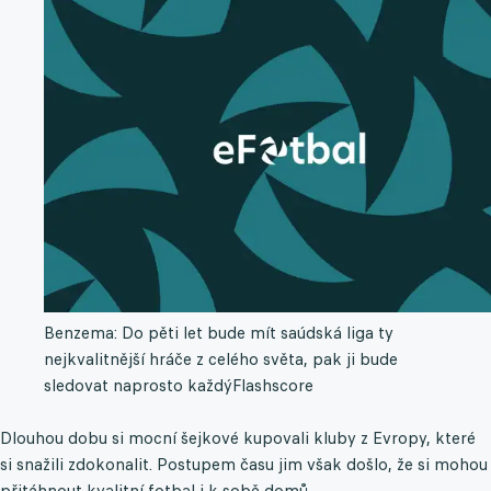
Benzema: Do pěti let bude mít saúdská liga ty
nejkvalitnější hráče z celého světa, pak ji bude
sledovat naprosto každý
Flashscore
Dlouhou dobu si mocní šejkové kupovali kluby z Evropy, které
si snažili zdokonalit. Postupem času jim však došlo, že si mohou
přitáhnout kvalitní fotbal i k sobě domů.