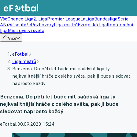
Vše
Chance Liga
2. Liga
Premier League
LaLiga
Bundesliga
Serie
A
Nižší soutěže
Rozhovory
Liga mistrů
Evropská liga
Konferenční
liga
Mistrovství světa
Více
eFotbal
Liga mistrů
Benzema: Do pěti let bude mít saúdská liga ty
nejkvalitnější hráče z celého světa, pak ji bude sledovat
naprosto každý
Benzema: Do pěti let bude mít saúdská liga ty
nejkvalitnější hráče z celého světa, pak ji bude
sledovat naprosto každý
eFotbal
,
30.09.2023 15:24