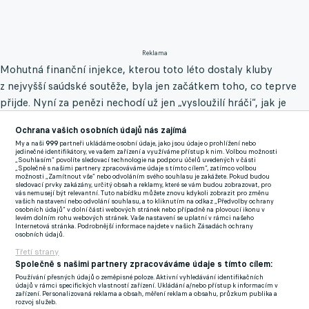
Reklama
Mohutná finanční injekce, kterou toto léto dostaly kluby
z nejvyšší saúdské soutěže, byla jen začátkem toho, co teprve
přijde. Nyní za penězi nechodí už jen „vysloužilí hráči“, jak je
veřejnost doposud ráda nazývala, nyní už jsou více než ochotni
Ochrana vašich osobních údajů nás zajímá
přestoupit i mladé hvězdy.
My a naši
999
partneři ukládáme osobní údaje, jako jsou údaje o prohlížení nebo
jedinečné identifikátory, ve vašem zařízení a využíváme přístup k nim. Volbou možnosti
„Souhlasím“ povolíte sledovací technologie na podporu účelů uvedených v části
Nejedná se sice o běh na krátkou trať, jelikož se stále budují
„Společně s našimi partnery zpracováváme údaje s tímto cílem“, zatímco volbou
možnosti „Zamítnout vše“ nebo odvoláním svého souhlasu je zakážete. Pokud budou
pouhé struktury, ale už teď je jisté, jaký mají mocní šejkové
sledovací prvky zakázány, určitý obsah a reklamy, které se vám budou zobrazovat, pro
vás nemusejí být relevantní. Tuto nabídku můžete znovu kdykoli zobrazit pro změnu
záměr. Chtějí si vytvořit fotbalovou ligu, která si nejlepší hráče
vašich nastavení nebo odvolání souhlasu, a to kliknutím na odkaz „Předvolby ochrany
osobních údajů“ v dolní části webových stránek nebo případně na plovoucí ikonu v
nejen nakoupí, ona je navíc i sama vyprodukuje. Takový Karim
levém dolním rohu webových stránek. Vaše nastavení se uplatní v rámci našeho
Internetová stránka. Podrobnější informace najdete v našich Zásadách ochrany
Benzema předpokládá, že to zabere přibližně pět let, pak bude
osobních údajů.
hotovo.
Třetí strany
Společně s našimi partnery zpracováváme údaje s tímto cílem:
„Saúdská liga je na té nejlepší cestě, aby se stala tou absolutně
Používání přesných údajů o zeměpisné poloze. Aktivní vyhledávání identifikačních
údajů v rámci specifických vlastností zařízení. Ukládání a/nebo přístup k informacím v
největší na celém světě. Je však třeba ještě navýšit počet
zařízení. Personalizovaná reklama a obsah, měření reklam a obsahu, průzkum publika a
rozvoj služeb.
profesionálních zahraničních hráčů v každém týmu, aby se naše