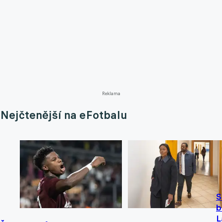
Reklama
Nejčtenější na eFotbalu
S
b
L