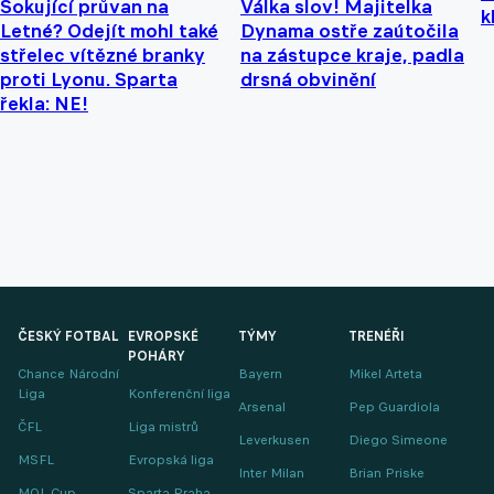
Šokující průvan na
Válka slov! Majitelka
k
Letné? Odejít mohl také
Dynama ostře zaútočila
střelec vítězné branky
na zástupce kraje, padla
proti Lyonu. Sparta
drsná obvinění
řekla: NE!
ČESKÝ FOTBAL
EVROPSKÉ
TÝMY
TRENÉŘI
POHÁRY
Chance Národní
Bayern
Mikel Arteta
Liga
Konferenční liga
Arsenal
Pep Guardiola
ČFL
Liga mistrů
Leverkusen
Diego Simeone
MSFL
Evropská liga
Inter Milan
Brian Priske
MOL Cup
Sparta Praha