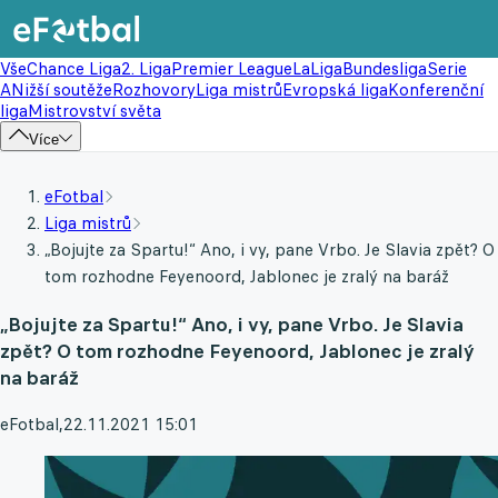
Vše
Chance Liga
2. Liga
Premier League
LaLiga
Bundesliga
Serie
A
Nižší soutěže
Rozhovory
Liga mistrů
Evropská liga
Konferenční
liga
Mistrovství světa
Více
eFotbal
Liga mistrů
„Bojujte za Spartu!“ Ano, i vy, pane Vrbo. Je Slavia zpět? O
tom rozhodne Feyenoord, Jablonec je zralý na baráž
„Bojujte za Spartu!“ Ano, i vy, pane Vrbo. Je Slavia
zpět? O tom rozhodne Feyenoord, Jablonec je zralý
na baráž
eFotbal
,
22.11.2021 15:01