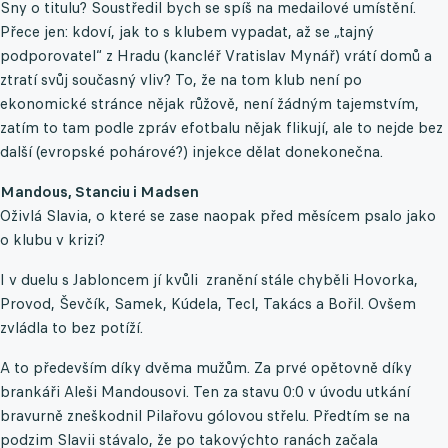
Sny o titulu? Soustředil bych se spíš na medailové umístění.
Přece jen: kdoví, jak to s klubem vypadat, až se „tajný
podporovatel“ z Hradu (kancléř Vratislav Mynář) vrátí domů a
ztratí svůj současný vliv? To, že na tom klub není po
ekonomické stránce nějak růžově, není žádným tajemstvím,
zatím to tam podle zpráv efotbalu nějak flikují, ale to nejde bez
další (evropské pohárové?) injekce dělat donekonečna.
Mandous, Stanciu i Madsen
Oživlá Slavia, o které se zase naopak před měsícem psalo jako
o klubu v krizi?
I v duelu s Jabloncem jí kvůli zranění stále chyběli Hovorka,
Provod, Ševčík, Samek, Kúdela, Tecl, Takács a Bořil. Ovšem
zvládla to bez potíží.
A to především díky dvěma mužům. Za prvé opětovně díky
brankáři Aleši Mandousovi. Ten za stavu 0:0 v úvodu utkání
bravurně zneškodnil Pilařovu gólovou střelu. Předtím se na
podzim Slavii stávalo, že po takovýchto ranách začala