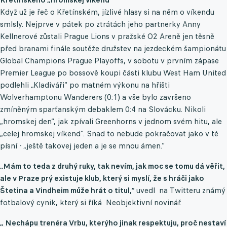
Když už je řeč o Křetínském, jízlivé hlasy si na něm o víkendu
smlsly. Nejprve v pátek po ztrátách jeho partnerky Anny
Kellnerové zůstali Prague Lions v pražské O2 Areně jen těsně
před branami finále soutěže družstev na jezdeckém šampionátu
Global Champions Prague Playoffs, v sobotu v prvním zápase
Premier League po bossově koupi části klubu West Ham United
podlehli „Kladiváři“ po matném výkonu na hřišti
Wolverhamptonu Wanderers (0:1) a vše bylo završeno
zmíněným sparťanským debaklem 0:4 na Slovácku. Nikoli
„hromskej den“, jak zpívali Greenhorns v jednom svém hitu, ale
„celej hromskej víkend“. Snad to nebude pokračovat jako v té
písní - „ještě takovej jeden a je se mnou ámen.“
„
Mám to teda z druhý ruky, tak nevím, jak moc se tomu dá věřit,
ale v Praze prý existuje klub, který si myslí, že s hráči jako
Štetina a Vindheim může hrát o titul,“
uvedl na Twitteru známý
fotbalový cynik, který si říká Neobjektivní novinář.
„
Nechápu trenéra Vrbu, kterýho jinak respektuju, proč nestaví