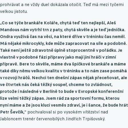
prohrávat a ne vždy duel dokázala otočit. Teď má mezi tyčemi
velkou jistotu.
„Co se týče brankáře Koláře, chytá teď ten nejlepší, Aleš
Mandous nám vytrhl trn z paty, chytá skvěle a je teď jednička.
Ondra využívá čas na věci, na které dříve v tréninku čas neměl.
Má nějaké mikrocykly, kde může zapracovat na síle a podobně.
Také není ještě zdravotně úplně stoprocentně v pořádku. Je
vlastně v podobné fázi přípravy jako mají jiní hráči v zimní
přípravě. Bere to skvěle, máme dva špičkové brankáře a máme
také díky němu velkou kvalitu v tréninku a to nám zase pomáhá
v rozvoji hráčů. Nechci ten dnešní zápas nějak přeceňovat, ale
ve čtvrtek nás čeká těžký soupeř, chceme to zvládnout,
protože í následné v Berlíně to bude v Evropské konferenční
lize velmi těžký zápas. Jsem rád za sportovní formu, kterou
nyní máme a že jsou kluci vesměs zdraví, je i šance, že bude hrát
Petr Ševčík,“
pochvaloval si po vysokém vítězství nad
Jabloncem trenér červenobílých Jindřich Trpišovský.