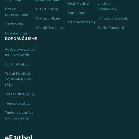
Real Madrid
Jindřich
Česká
Slavia Praha
Trpišovský
Barcelona
reprezentace
Viktoria Plzeň
Miroslav Koubek
Manchester City
Rozhovory
Mladá Boleslav
Carlo Ancelotti
Chance Liga
DOPORUČUJEME
Fotbalové zprávy
na Livesportu
Eurofotbal.cz
Tribal Football -
Football News
(EN)
FlashFutbal (SK)
Tenisportal.cz
Tenisové zprávy
na Livesportu