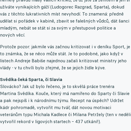
užíváte vynikajících gáží (Ludogorec Razgrad, Sparta), dokud
vás z těchto lukrativních míst nevyhodí. To znamená: předně
udělat si pořádek v kabině, zbavit se falešných vůdců, dát šanci
mladým, nebát se stát si za svým v přestupové politice a
nových věcí.
Protože pozor: jakmile vás začnou kritizovat i v deníku Sport, je
to známka, že se něco může stát. Je to podobné, jako když v
listech Andreje Babiše najednou začali kritizovat ministry jeho
vlády - v tu chvíli bylo zřejmé, že se jejich židle kýve.
Svědíka čeká Sparta, či Slavia
Slovácko? Jak už bylo řečeno, je to skvělá práce trenéra
Martina Svědíka. Kouče, který má namířeno do Sparty či Slavie
a pak nejspíš i k národnímu týmu. Recept na úspěch? Udržet
kádr pohromadě, vytvořit mu tvář, dát novou motivaci
veteránům typu Michala Kadlece či Milana Petržely (ten v neděli
vytvořil rekord v ligových startech – 437 utkání!).