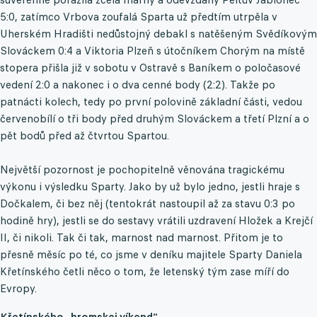
5:0, zatímco Vrbova zoufalá Sparta už předtím utrpěla v
Uherském Hradišti nedůstojný debakl s natěšeným Svědíkovým
Slováckem 0:4 a Viktoria Plzeň s útočníkem Chorým na místě
stopera přišla již v sobotu v Ostravě s Baníkem o poločasové
vedení 2:0 a nakonec i o dva cenné body (2:2). Takže po
patnácti kolech, tedy po první polovině základní části, vedou
červenobílí o tři body před druhým Slováckem a třetí Plzní a o
pět bodů před až čtvrtou Spartou.
Největší pozornost je pochopitelně věnována tragickému
výkonu i výsledku Sparty. Jako by už bylo jedno, jestli hraje s
Dočkalem, či bez něj (tentokrát nastoupil až za stavu 0:3 po
hodině hry), jestli se do sestavy vrátili uzdravení Hložek a Krejčí
II, či nikoli. Tak či tak, marnost nad marnost. Přitom je to
přesně měsíc po té, co jsme v deníku majitele Sparty Daniela
Křetínského četli něco o tom, že letenský tým zase míří do
Evropy.
Křetínského „hromskej víkend“