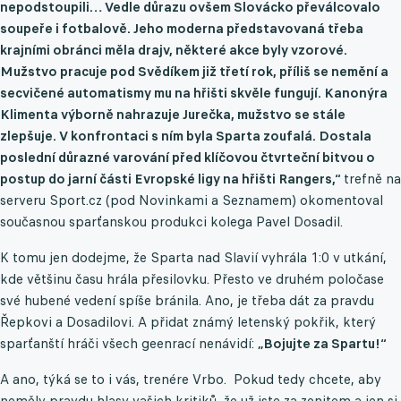
nepodstoupili…
Vedle důrazu ovšem Slovácko převálcovalo
soupeře i fotbalově. Jeho moderna představovaná třeba
krajními obránci měla drajv, některé akce byly vzorové.
Mužstvo pracuje pod Svědíkem již třetí rok, příliš se nemění a
secvičené automatismy mu na hřišti skvěle fungují. Kanonýra
Klimenta výborně nahrazuje Jurečka, mužstvo se stále
zlepšuje. V konfrontaci s ním byla Sparta zoufalá. Dostala
poslední důrazné varování před klíčovou čtvrteční bitvou o
postup do jarní části Evropské ligy na hřišti Rangers,“
trefně na
serveru Sport.cz (pod Novinkami a Seznamem) okomentoval
současnou sparťanskou produkci kolega Pavel Dosadil.
K tomu jen dodejme, že Sparta nad Slavií vyhrála 1:0 v utkání,
kde většinu času hrála přesilovku. Přesto ve druhém poločase
své hubené vedení spíše bránila. Ano, je třeba dát za pravdu
Řepkovi a Dosadilovi. A přidat známý letenský pokřik, který
sparťanští hráči všech geenrací nenávidí:
„Bojujte za Spartu!“
A ano, týká se to i vás, trenére Vrbo. Pokud tedy chcete, aby
neměly pravdu hlasy vašich kritiků, že už jste za zenitem a jen si