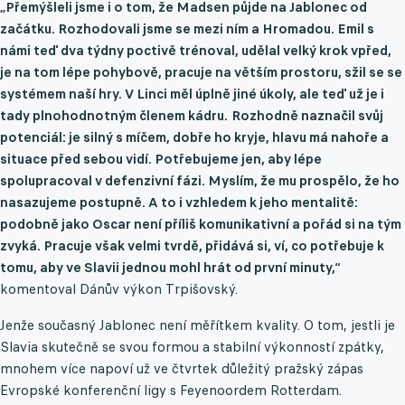
„Přemýšleli jsme i o tom, že Madsen půjde na Jablonec od
začátku. Rozhodovali jsme se mezi ním a Hromadou. Emil s
námi teď dva týdny poctivě trénoval, udělal velký krok vpřed,
je na tom lépe pohybově, pracuje na větším prostoru, sžil se se
systémem naší hry. V Linci měl úplně jiné úkoly, ale teď už je i
tady plnohodnotným členem kádru.
Rozhodně naznačil svůj
potenciál: je silný s míčem, dobře ho kryje, hlavu má nahoře a
situace před sebou vidí. Potřebujeme jen, aby lépe
spolupracoval v defenzivní fázi. Myslím, že mu prospělo, že ho
nasazujeme postupně. A to i vzhledem k jeho mentalitě:
podobně jako Oscar není příliš komunikativní a pořád si na tým
zvyká. Pracuje však velmi tvrdě, přidává si, ví, co potřebuje k
tomu, aby ve Slavii jednou mohl hrát od první minuty,“
komentoval Dánův výkon Trpišovský.
Jenže současný Jablonec není měřítkem kvality. O tom, jestli je
Slavia skutečně se svou formou a stabilní výkonností zpátky,
mnohem více napoví už ve čtvrtek důležitý pražský zápas
Evropské konferenční ligy s Feyenoordem Rotterdam.