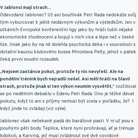
V Jablonci mají strach...
Odevzdaný Jablonec? Už ani bouřlivák Petr Rada nedokáže svůj
tým vyburcovat k ještě nedávným výkonům a výsledkům. Jen v
utkáních Evropské konferenční ligy jako by hráči tušili nějaké
ekonomické zhodnocení a bojují v nich více a lépe než v české
lize. Jinak jako by na ně dolehla psychická deka i v souvislosti s
dotační kauzou klubového bosse Miroslava Pelty, jehož v pátek
čeká první soudní rozsudek.
„
Nejsem zastánce pokut, protože ty nic nevyřeší. Ale na
pondělní trénink bych nejradši nešel. Asi měli hráči na Slavii
strach, protože jinak si ten výkon neumím vysvětlit,“
rozčiloval
se po nedělním debaklu v Edenu Petr Rada. Ono je těžké dávat
pokuty, když to ani s příjmy nemusí být zcela v pořádku, že? I
když jinde to zvládají (viz výše).
Jablonec však nečekaně padá do barážové pasti. V ní už jsou s
pouhými pěti body Teplice, které nyní prohrávají, ať je trénuje
kdokoli, a Karviná, jež musí zvládnout své dvě covidové