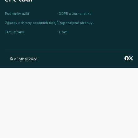
Podmínky užití
GDPR a žurnalistika
Zásady ochrany osobních údajů
Doporučené stránky
Třetí strany
Tiráž
© eFotbal
2026