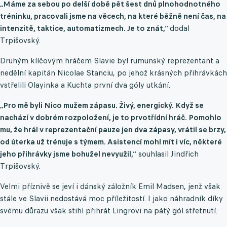
„Máme za sebou po delší době pět šest dnů plnohodnotného
tréninku, pracovali jsme na věcech, na které běžně není čas, na
intenzitě, taktice, automatizmech. Je to znát,“
dodal
Trpišovský.
Druhým klíčovým hráčem Slavie byl rumunský reprezentant a
nedělní kapitán Nicolae Stanciu, po jehož krásných přihrávkách
vstřelili Olayinka a Kuchta první dva góly utkání.
„Pro mě byli Nico mužem zápasu. Živý, energický. Když se
nachází v dobrém rozpoložení, je to prvotřídní hráč. Pomohlo
mu, že hrál v reprezentační pauze jen dva zápasy, vrátil se brzy,
od úterka už trénuje s týmem. Asistencí mohl mít i víc, některé
jeho přihrávky jsme bohužel nevyužil,“
souhlasil Jindřich
Trpišovský.
Velmi příznivě se jeví i dánský záložník Emil Madsen, jenž však
stále ve Slavii nedostává moc příležitostí. I jako náhradník díky
svému důrazu však stihl přihrát Lingrovi na pátý gól střetnutí.