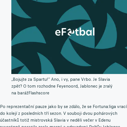
„Bojujte za Spartu!“ Ano, i vy, pane Vrbo. Je Slavia
zpět? O tom rozhodne Feyenoord, Jablonec je zralý
na baráž
Flashscore
Po reprezentační pauze jako by se zdálo, že se Fortuna:liga vrací
do kolejí z posledních tří sezon. V souboji dvou pohárových
účastníků totiž mistrovská Slavia v neděli večer v Edenu
suverénně porazila zcela marný a odevzdaný Peltův Jablonec