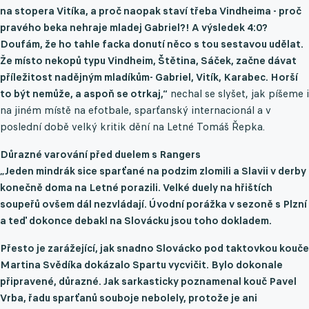
na stopera Vitíka, a proč naopak staví třeba Vindheima - proč
pravého beka nehraje mladej Gabriel?! A výsledek 4:0?
Doufám, že ho tahle facka donutí něco s tou sestavou udělat.
Že místo nekopů typu Vindheim, Štětina, Sáček, začne dávat
příležitost nadějným mladíkům- Gabriel, Vitík, Karabec. Horší
to být nemůže, a aspoň se otrkaj,“
nechal se slyšet, jak píšeme i
na jiném místě na efotbale, sparťanský internacionál a v
poslední době velký kritik dění na Letné Tomáš Řepka.
Důrazné varování před duelem s Rangers
„
Jeden mindrák sice sparťané na podzim zlomili a Slavii v derby
konečně doma na Letné porazili. Velké duely na hřištích
soupeřů ovšem dál nezvládají. Úvodní porážka v sezoně s Plzní
a teď dokonce debakl na Slovácku jsou toho dokladem.
Přesto je zarážející, jak snadno Slovácko pod taktovkou kouče
Martina Svědíka dokázalo Spartu vycvičit. Bylo dokonale
připravené, důrazné. Jak sarkasticky poznamenal kouč Pavel
Vrba, řadu sparťanů souboje nebolely, protože je ani