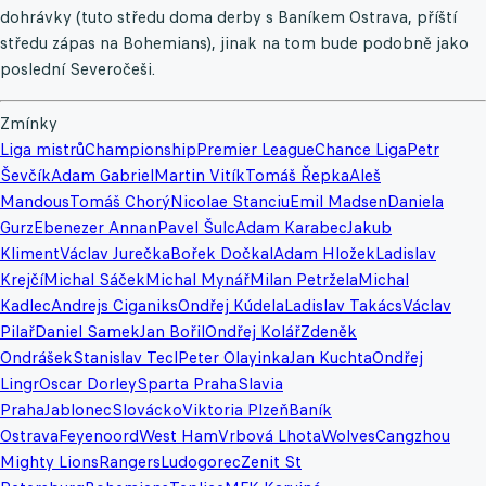
dohrávky (tuto středu doma derby s Baníkem Ostrava, příští
středu zápas na Bohemians), jinak na tom bude podobně jako
poslední Severočeši.
Zmínky
Liga mistrů
Championship
Premier League
Chance Liga
Petr
Ševčík
Adam Gabriel
Martin Vitík
Tomáš Řepka
Aleš
Mandous
Tomáš Chorý
Nicolae Stanciu
Emil Madsen
Daniela
Gurz
Ebenezer Annan
Pavel Šulc
Adam Karabec
Jakub
Kliment
Václav Jurečka
Bořek Dočkal
Adam Hložek
Ladislav
Krejčí
Michal Sáček
Michal Mynář
Milan Petržela
Michal
Kadlec
Andrejs Ciganiks
Ondřej Kúdela
Ladislav Takács
Václav
Pilař
Daniel Samek
Jan Bořil
Ondřej Kolář
Zdeněk
Ondrášek
Stanislav Tecl
Peter Olayinka
Jan Kuchta
Ondřej
Lingr
Oscar Dorley
Sparta Praha
Slavia
Praha
Jablonec
Slovácko
Viktoria Plzeň
Baník
Ostrava
Feyenoord
West Ham
Vrbová Lhota
Wolves
Cangzhou
Mighty Lions
Rangers
Ludogorec
Zenit St